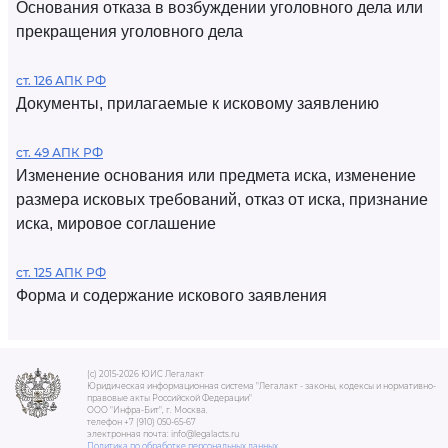
Основания отказа в возбуждении уголовного дела или
прекращения уголовного дела
ст. 126 АПК РФ
Документы, прилагаемые к исковому заявлению
ст. 49 АПК РФ
Изменение основания или предмета иска, изменение
размера исковых требований, отказ от иска, признание
иска, мировое соглашение
ст. 125 АПК РФ
Форма и содержание искового заявления
(c) 2015-2026 ЮИС Легалакт
Юридическая информационная система "Легалакт - законы, кодексы и нормативно-
правовые акты Российской Федерации"
ООО "Инфра-Бит", г. Москва.
телефон +7 (910) 050-65-67
электронная почта: info@legalacts.ru
Политика по обработке персональных данных