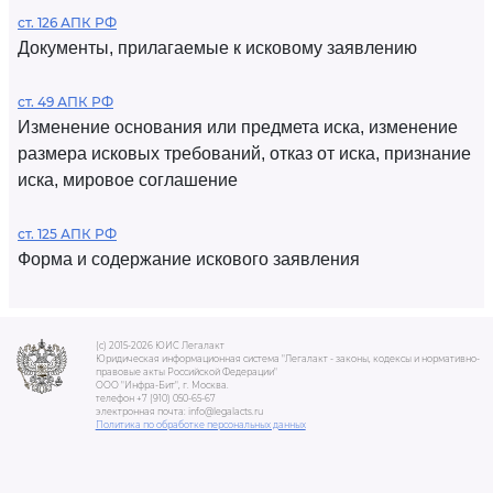
ст. 126 АПК РФ
Документы, прилагаемые к исковому заявлению
ст. 49 АПК РФ
Изменение основания или предмета иска, изменение
размера исковых требований, отказ от иска, признание
иска, мировое соглашение
ст. 125 АПК РФ
Форма и содержание искового заявления
(c) 2015-2026 ЮИС Легалакт
Юридическая информационная система "Легалакт - законы, кодексы и нормативно-
правовые акты Российской Федерации"
ООО "Инфра-Бит", г. Москва.
телефон +7 (910) 050-65-67
электронная почта: info@legalacts.ru
Политика по обработке персональных данных