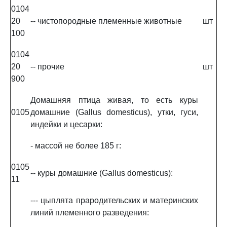
0104
20
-- чистопородные племенные животные
шт
100
0104
20
-- прочие
шт
900
Домашняя птица живая, то есть куры
0105
домашние (Gallus domesticus), утки, гуси,
индейки и цесарки:
- массой не более 185 г:
0105
-- куры домашние (Gallus domesticus):
11
--- цыплята прародительских и материнских
линий племенного разведения: