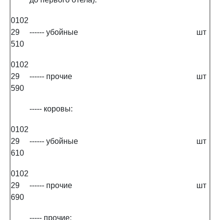
0102
29
------ убойные
шт
510
0102
29
------ прочие
шт
590
----- коровы:
0102
29
------ убойные
шт
610
0102
29
------ прочие
шт
690
----- прочие: