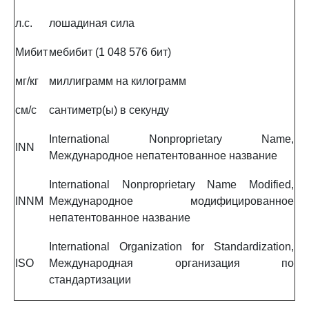
л.с.
лошадиная сила
Мибит
мебибит (1 048 576 бит)
мг/кг
миллиграмм на килограмм
см/с
сантиметр(ы) в секунду
International Nonproprietary Name,
INN
Международное непатентованное название
International Nonproprietary Name Modified,
INNM
Международное модифицированное
непатентованное название
International Organization for Standardization,
ISO
Международная организация по
стандартизации