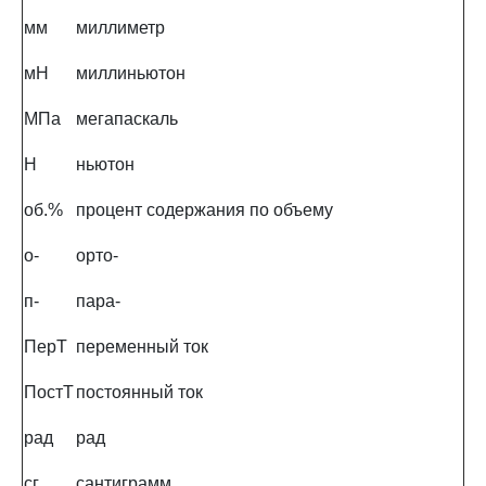
мм
миллиметр
мН
миллиньютон
МПа
мегапаскаль
Н
ньютон
об.%
процент содержания по объему
о-
орто-
п-
пара-
ПерТ
переменный ток
ПостТ
постоянный ток
рад
рад
сг
сантиграмм