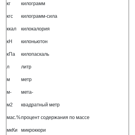
кг
килограмм
кгс
килограмм-сила
ккал
килокалория
кН
килоньютон
кПа
килопаскаль
л
литр
м
метр
м-
мета-
м2
квадратный метр
мас.%
процент содержания по массе
мкКи
микрокюри