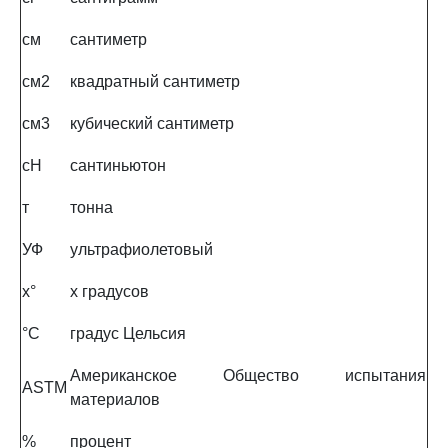
см
сантиметр
см2
квадратный сантиметр
см3
кубический сантиметр
сН
сантиньютон
т
тонна
УФ
ультрафиолетовый
x°
x градусов
°C
градус Цельсия
Американское Общество испытания
ASTM
материалов
%
процент