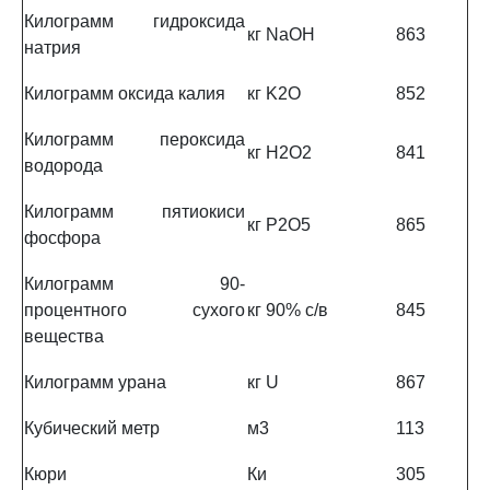
Килограмм гидроксида
кг NaOH
863
натрия
Килограмм оксида калия
кг K2O
852
Килограмм пероксида
кг H2O2
841
водорода
Килограмм пятиокиси
кг P2O5
865
фосфора
Килограмм 90-
процентного сухого
кг 90% с/в
845
вещества
Килограмм урана
кг U
867
Кубический метр
м3
113
Кюри
Ки
305