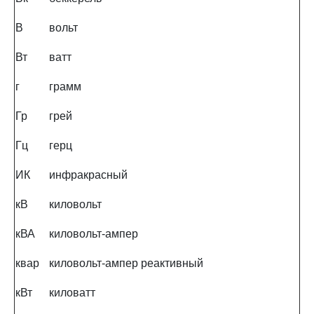
В
вольт
Вт
ватт
г
грамм
Гр
грей
Гц
герц
ИК
инфракрасный
кВ
киловольт
кВА
киловольт-ампер
квар
киловольт-ампер реактивный
кВт
киловатт