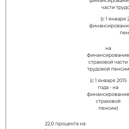
финансировани
части труд
(с 1 января 
финансировани
пен
на
финансировани
страховой части
трудовой пенси
(с 1 января 2015
года - на
финансировани
страховой
пенсии)
22,0 процента на