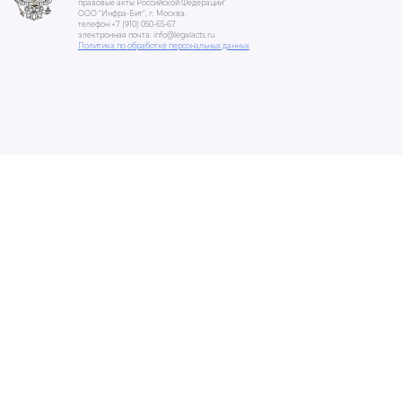
правовые акты Российской Федерации"
ООО "Инфра-Бит", г. Москва.
телефон +7 (910) 050-65-67
электронная почта: info@legalacts.ru
Политика по обработке персональных данных