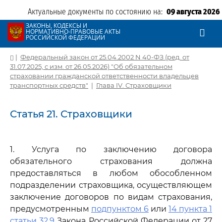
Актуальные документы по состоянию на:
09 августа 2026
ЗАКОНЫ, КОДЕКСЫ И
НОРМАТИВНО-ПРАВОВЫЕ АКТЫ
РОССИЙСКОЙ ФЕДЕРАЦИИ
|
Федеральный закон от 25.04.2002 N 40-ФЗ (ред. от
31.07.2025, с изм. от 26.05.2026) "Об обязательном
страховании гражданской ответственности владельцев
транспортных средств"
|
Глава IV. Страховщики
Статья 21. Страховщики
1. Услуга по заключению договора
обязательного страхования должна
предоставляться в любом обособленном
подразделении страховщика, осуществляющем
заключение договоров по видам страхования,
предусмотренным
подпунктом 6
или
14 пункта 1
статьи 32.9
Закона Российской Федерации от 27