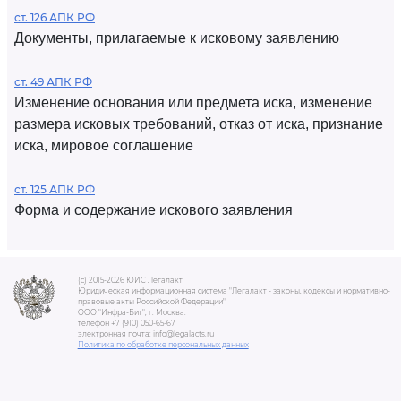
ст. 126 АПК РФ
Документы, прилагаемые к исковому заявлению
ст. 49 АПК РФ
Изменение основания или предмета иска, изменение
размера исковых требований, отказ от иска, признание
иска, мировое соглашение
ст. 125 АПК РФ
Форма и содержание искового заявления
(c) 2015-2026 ЮИС Легалакт
Юридическая информационная система "Легалакт - законы, кодексы и нормативно-
правовые акты Российской Федерации"
ООО "Инфра-Бит", г. Москва.
телефон +7 (910) 050-65-67
электронная почта: info@legalacts.ru
Политика по обработке персональных данных