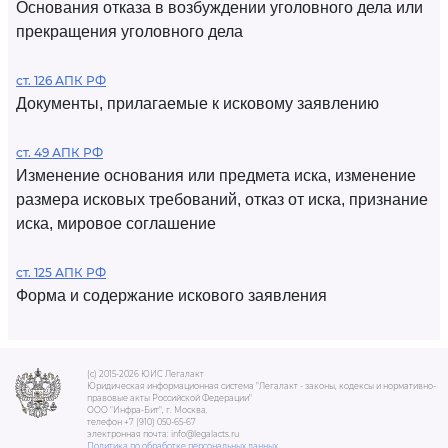
Основания отказа в возбуждении уголовного дела или
прекращения уголовного дела
ст. 126 АПК РФ
Документы, прилагаемые к исковому заявлению
ст. 49 АПК РФ
Изменение основания или предмета иска, изменение
размера исковых требований, отказ от иска, признание
иска, мировое соглашение
ст. 125 АПК РФ
Форма и содержание искового заявления
(c) 2015-2026 ЮИС Легалакт
Юридическая информационная система "Легалакт - законы, кодексы и нормативно-
правовые акты Российской Федерации"
ООО "Инфра-Бит", г. Москва.
телефон +7 (910) 050-65-67
электронная почта: info@legalacts.ru
Политика по обработке персональных данных