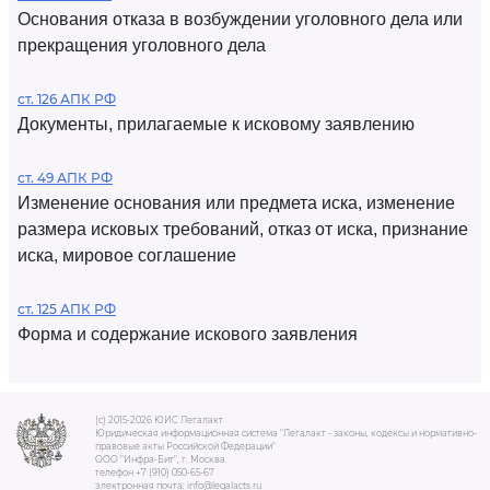
Основания отказа в возбуждении уголовного дела или
прекращения уголовного дела
ст. 126 АПК РФ
Документы, прилагаемые к исковому заявлению
ст. 49 АПК РФ
Изменение основания или предмета иска, изменение
размера исковых требований, отказ от иска, признание
иска, мировое соглашение
ст. 125 АПК РФ
Форма и содержание искового заявления
(c) 2015-2026 ЮИС Легалакт
Юридическая информационная система "Легалакт - законы, кодексы и нормативно-
правовые акты Российской Федерации"
ООО "Инфра-Бит", г. Москва.
телефон +7 (910) 050-65-67
электронная почта: info@legalacts.ru