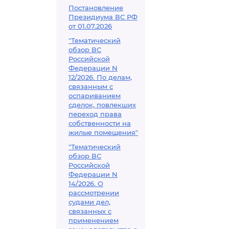
Постановление
Президиума ВС РФ
от 01.07.2026
"Тематический
обзор ВС
Российской
Федерации N
12/2026. По делам,
связанным с
оспариванием
сделок, повлекших
переход права
собственности на
жилые помещения"
"Тематический
обзор ВС
Российской
Федерации N
14/2026. О
рассмотрении
судами дел,
связанных с
применением