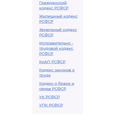
Гражданский
кодекс РСФСР
Жилищный кодекс
РСФСР
Земельный кодекс
РСФСР
Исправительно -
трудовой кодекс
РСФСР
КоАП РСФСР
Кодекс законов о
труде
Кодекс о браке и
семье РСФСР
УК РСФСР
УПК РСФСР