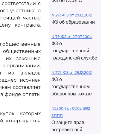
ФЗ об ОСАГО
 соответствии с
го участника о
N 273-ФЗ от 29.12.2012
стоящей частью
ФЗ об образовании
ену контракта,
N 79-ФЗ от 27.07.2004
ФЗ о
ие общественные
государственной
 общественных
гражданской службе
и их законные
на организации,
ит из вкладов
N 275-ФЗ от 29.12.2012
ФЗ о
еднесписочная
государственном
икам составляет
оборонном заказе
 в фонде оплаты
N2300-1 от 07.02.1992
купок которых
ЗППП
й, утверждается
О защите прав
потребителей