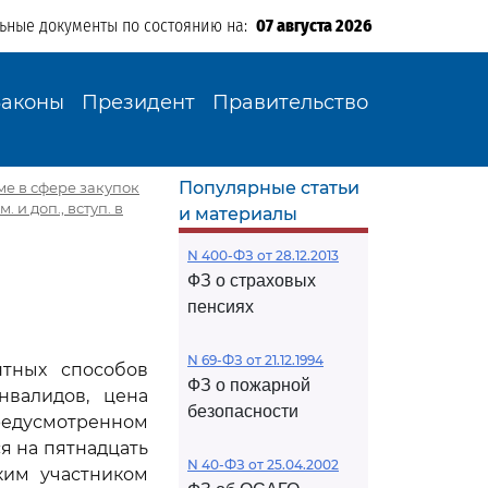
льные документы по состоянию на:
07 августа 2026
Законы
Президент
Правительство
Популярные статьи
еме в сфере закупок
 и доп., вступ. в
и материалы
N 400-ФЗ от 28.12.2013
ФЗ о страховых
пенсиях
N 69-ФЗ от 21.12.1994
нтных способов
ФЗ о пожарной
нвалидов, цена
безопасности
 предусмотренном
я на пятнадцать
N 40-ФЗ от 25.04.2002
ким участником