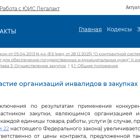
Актуа
Работа с ЮИС Легалакт
Главная
Кодексы
АКТЫ
И
н от 05.04.2013 N 44-ФЗ (ред. от 28.12.2025) "О контрактной сист
уг для обеспечения государственных и муниципальных нужд" (с изм.
Глава 3. Осуществление закупок
|
§ 1. Общие положения
частие организаций инвалидов в закупках
аключения по результатам применения конкуре
частником закупки, являющимся организацией и
 каждой единицы товара, работы, услуги (в случае,
и 22
настоящего Федерального закона) увеличиваетс
тветственно от цены контракта, предложенной та