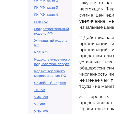
ГК РФ часть 2
закупки, от це
ГК РФ часть 3
настоящим Фед
ГК РФ часть 4
сумме цен еди
увеличение не
ГПК РФ
начальные цены 
Градостроительный
кодекс РФ
2. Действие на
Жилищный кодекс
организации 
РФ
организаций 
КАС РФ
представители 
Кодекс внутреннего
уставный (ск
водного транспорта
общероссийск
Кодекс торгового
численность ин
мореплавания РФ
не менее чем п
Семейный кодекс
труда - не мене
ТК РФ
3. Перечень 
УИК РФ
предоставляютс
УК РФ
Правительство
УПК РФ