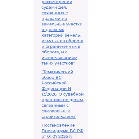
рассмотрении
судами дел,
связанных с
правами на
земельные участки
отдельных
категорий земель,
изъятых из оборота
и ограниченных в
обороте, и с
использованием
таких участков"
"Тематический
обзор ВС
Российской
Федерации N
13/2026. О судебной
практике по делам,
связанным с
самовольным
строительством"
Постановление
Президиума ВС РФ
от 01.07.2026 N