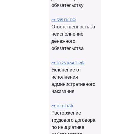
обязательству
ст. 395 ГК РФ
Ответственность за
неисполнение
денежного
обязательства
ст 20.25 КоАП РФ
Уклонение от
исполнения
административного
наказания
ст. 81 ТК РФ
Расторжение
трудового договора
по инициативе