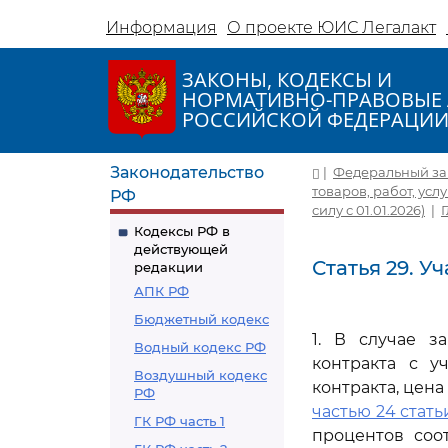
Информация
О проекте ЮИС Легалакт
ЗАКОНЫ, КОДЕКСЫ И
НОРМАТИВНО-ПРАВОВЫЕ 
РОССИЙСКОЙ ФЕДЕРАЦИ
Законодательство
|
Федеральный зако
товаров, работ, усл
РФ
силу с 01.01.2026)
|
Кодексы РФ в
действующей
Статья 29. У
редакции
АПК РФ
Бюджетный кодекс
1. В случае з
Водный кодекс РФ
контракта с у
Воздушный кодекс
контракта, цена
РФ
частью 24 стать
ГК РФ часть 1
процентов соо