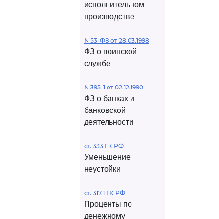
исполнительном
производстве
N 53-ФЗ от 28.03.1998
ФЗ о воинской
службе
N 395-1 от 02.12.1990
ФЗ о банках и
банковской
деятельности
ст. 333 ГК РФ
Уменьшение
неустойки
ст. 317.1 ГК РФ
Проценты по
денежному