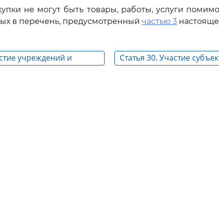
купки не могут быть товары, работы, услуги помимо 
ных в перечень, предусмотренный
частью 3
настоящей
астие учреждений и
Статья 30. Участие субъе
уголовно-исполнительной
предпринимательства, с
упках
ориентированных неком
организаций в закупках