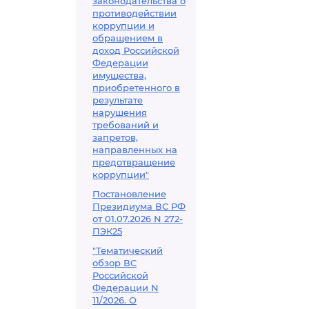
законодательства о
противодействии
коррупции и
обращением в
доход Российской
Федерации
имущества,
приобретенного в
результате
нарушения
требований и
запретов,
направленных на
предотвращение
коррупции"
Постановление
Президиума ВС РФ
от 01.07.2026 N 272-
ПЭК25
"Тематический
обзор ВС
Российской
Федерации N
11/2026. О