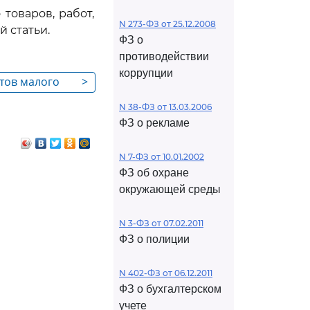
товаров, работ,
N 273-ФЗ от 25.12.2008
 статьи.
ФЗ о
противодействии
коррупции
ктов малого
>
оциально
N 38-ФЗ от 13.03.2006
мерческих
ФЗ о рекламе
N 7-ФЗ от 10.01.2002
ФЗ об охране
окружающей среды
N 3-ФЗ от 07.02.2011
ФЗ о полиции
N 402-ФЗ от 06.12.2011
ФЗ о бухгалтерском
учете