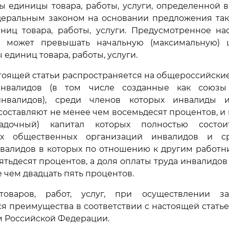
ны единицы товара, работы, услуги, определенной в
еральным законом на основании предложения тако
ниц товара, работы, услуги. Предусмотренное на
 может превышать начальную (максимальную) ц
единиц товара, работы, услуги.
стоящей статьи распространяется на общероссийск
инвалидов (в том числе созданные как союзы
инвалидов), среди членов которых инвалиды 
составляют не менее чем восемьдесят процентов, и 
ладочный) капитал которых полностью состо
их общественных организаций инвалидов и ср
валидов в которых по отношению к другим работн
ятьдесят процентов, а доля оплаты труда инвалидов
е чем двадцать пять процентов.
товаров, работ, услуг, при осуществлении за
я преимущества в соответствии с настоящей статье
м Российской Федерации.