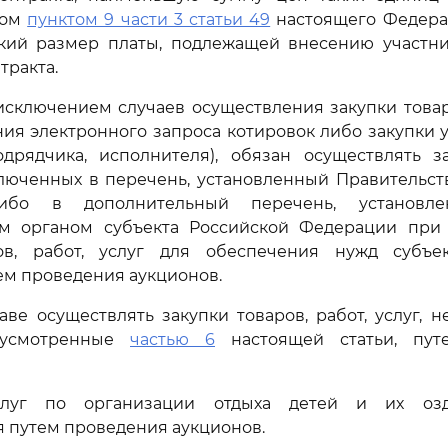
ном
пунктом 9 части 3 статьи 49
настоящего Федерал
кий размер платы, подлежащей внесению участни
тракта.
а исключением случаев осуществления закупки товаро
ия электронного запроса котировок либо закупки 
одрядчика, исполнителя), обязан осуществлять за
включенных в перечень, установленный Правительс
либо в дополнительный перечень, установл
м органом субъекта Российской Федерации при
ов, работ, услуг для обеспечения нужд субъе
м проведения аукционов.
раве осуществлять закупки товаров, работ, услуг, 
дусмотренные
частью 6
настоящей статьи, пут
слуг по организации отдыха детей и их оз
 путем проведения аукционов.