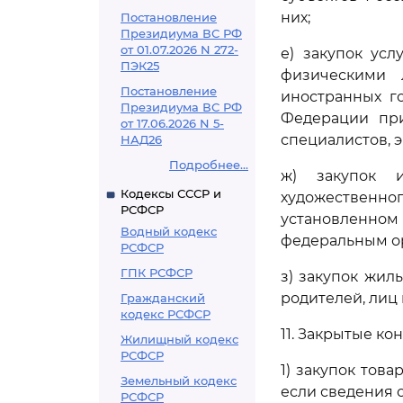
них;
Постановление
Президиума ВС РФ
от 01.07.2026 N 272-
е) закупок ус
ПЭК25
физическими 
Постановление
иностранных г
Президиума ВС РФ
Федерации при
от 17.06.2026 N 5-
специалистов, э
НАД26
Подробнее...
ж) закупок и
Кодексы СССР и
художественно
РСФСР
установленно
Водный кодекс
федеральным ор
РСФСР
ГПК РСФСР
з) закупок жил
родителей, лиц 
Гражданский
кодекс РСФСР
11. Закрытые к
Жилищный кодекс
РСФСР
1) закупок тов
Земельный кодекс
если сведения о
РСФСР