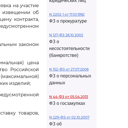
юридических лиц
явка на участие
в извещении об
N 2202-1 от 17.01.1992
ену контракта,
ФЗ о прокуратуре
предусмотренном
N 127-ФЗ 26.10.2002
ФЗ о
ральным законом
несостоятельности
(банкротстве)
имальная) цена
тво Российской
N 152-ФЗ от 27.07.2006
ФЗ о персональных
(максимальной)
данных
ких изделий;
редусмотренной
N 44-ФЗ от 05.04.2013
ФЗ о госзакупках
ставку товаров,
N 229-ФЗ от 02.10.2007
ФЗ об