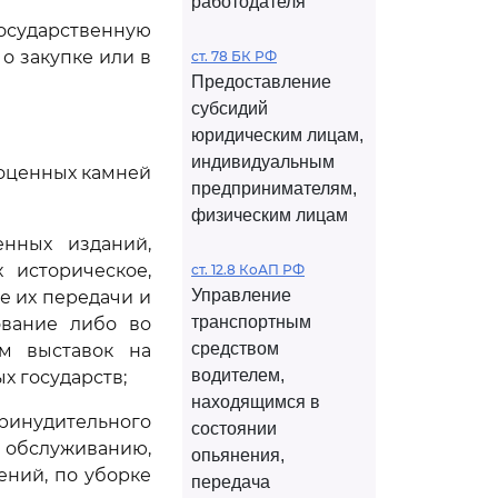
работодателя
государственную
 о закупке или в
ст. 78 БК РФ
Предоставление
субсидий
юридическим лицам,
индивидуальным
гоценных камней
предпринимателям,
физическим лицам
нных изданий,
 историческое,
ст. 12.8 КоАП РФ
Управление
е их передачи и
транспортным
ование либо во
средством
м выставок на
водителем,
х государств;
находящимся в
ринудительного
состоянии
бслуживанию,
опьянения,
ений, по уборке
передача