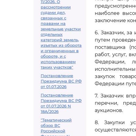
11/2026. О
предусмотрен
рассмотрении
судами дел,
наиболее высо
связанных с
заключение кон
правами на
земельные участки
6. Заказчик, з
отдельных
путем проведен
категорий земель,
изъятых из оборота
поставщика (п
и ограниченных в
работ, услуг, 
обороте, и с
Федерации, 
использованием
таких участков"
исполнительны
Постановление
закупок товар
Президиума ВС РФ
Федерации путе
от 01.07.2026
Постановление
7. Заказчик вп
Президиума ВС РФ
перечни, пре
от 01.07.2026 N
аукционов.
18А/2026
"Тематический
8. Закупки у
обзор ВС
осуществляются
Российской