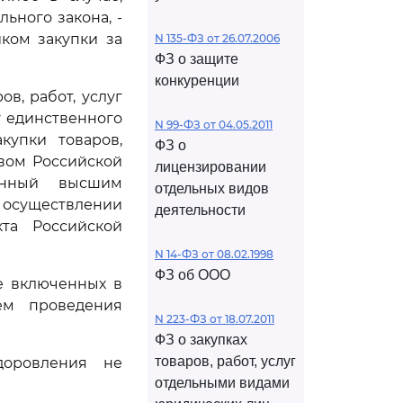
ьного закона, -
ком закупки за
N 135-ФЗ от 26.07.2006
ФЗ о защите
конкуренции
в, работ, услуг
у единственного
N 99-ФЗ от 04.05.2011
купки товаров,
ФЗ о
твом Российской
лицензировании
енный высшим
отдельных видов
 осуществлении
деятельности
кта Российской
N 14-ФЗ от 08.02.1998
ФЗ об ООО
не включенных в
ем проведения
N 223-ФЗ от 18.07.2011
ФЗ о закупках
товаров, работ, услуг
доровления не
отдельными видами