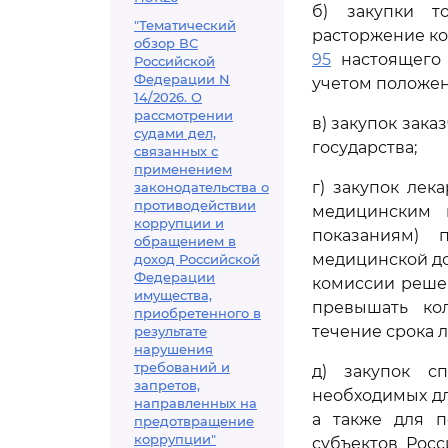
б) закупки т
"Тематический
расторжение ко
обзор ВС
95
настоящего 
Российской
Федерации N
учетом положе
14/2026. О
рассмотрении
в) закупок зак
судами дел,
государства;
связанных с
применением
г) закупок лек
законодательства о
противодействии
медицинским 
коррупции и
показаниям) 
обращением в
медицинской до
доход Российской
Федерации
комиссии реше
имущества,
превышать кол
приобретенного в
течение срока 
результате
нарушения
требований и
д) закупок сп
запретов,
необходимых д
направленных на
а также для п
предотвращение
коррупции"
субъектов Рос