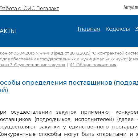
Актуал
Работа с ЮИС Легалакт
Главная
Кодексы
АКТЫ
И
н от 05.04.2013 N 44-ФЗ (ред. от 28.12.2025) "О контрактной сист
уг для обеспечения государственных и муниципальных нужд" (с изм.
Глава 3. Осуществление закупок
|
§ 1. Общие положения
Способы определения поставщиков (подря
ей)
при осуществлении закупок применяют конкур
оставщиков (подрядчиков, исполнителей) (далее 
осуществляют закупки у единственного поставщик
 Конкурентные способы могут быть открытыми и 