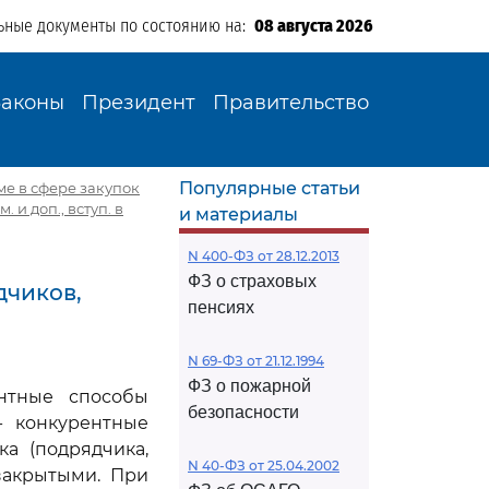
ьные документы по состоянию на:
08 августа 2026
Законы
Президент
Правительство
Популярные статьи
еме в сфере закупок
 и доп., вступ. в
и материалы
N 400-ФЗ от 28.12.2013
ФЗ о страховых
дчиков,
пенсиях
N 69-ФЗ от 21.12.1994
ФЗ о пожарной
ентные способы
безопасности
- конкурентные
а (подрядчика,
N 40-ФЗ от 25.04.2002
закрытыми. При