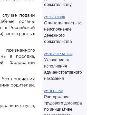
обязательству
 случае подачи
ст. 395 ГК РФ
дебные органы
Ответственность за
в к Российской
неисполнение
и) иностранных
денежного
обязательства
в признанного
ст 20.25 КоАП РФ
аны в порядке,
Уклонение от
кой Федерации
исполнения
административного
наказания
я без попечения
чения родителей.
ст. 81 ТК РФ
Расторжение
трудового договора
деральных нужд,
по инициативе