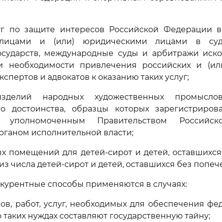
луг по защите интересов Российской Федерации в
лицами и (или) юридическими лицами в су
осударств, международные суды и арбитражи иско
 необходимости привлечения российских и (ил
кспертов и адвокатов к оказанию таких услуг;
зделий народных художественных промысло
го достоинства, образцы которых зарегистриров
м уполномоченным Правительством Российс
ганом исполнительной власти;
ых помещений для детей-сирот и детей, оставшихс
из числа детей-сирот и детей, оставшихся без попе
онкурентные способы применяются в случаях:
аров, работ, услуг, необходимых для обеспечения фе
 таких нуждах составляют государственную тайну;