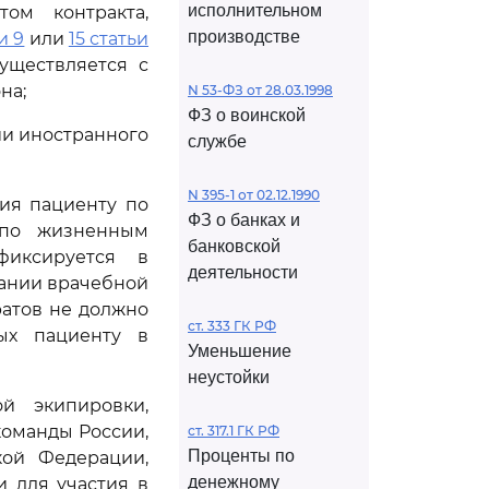
исполнительном
ом контракта,
производстве
и 9
или
15 статьи
уществляется с
на;
N 53-ФЗ от 28.03.1998
ФЗ о воинской
ии иностранного
службе
N 395-1 от 02.12.1990
ния пациенту по
ФЗ о банках и
 по жизненным
банковской
фиксируется в
деятельности
дании врачебной
атов не должно
ст. 333 ГК РФ
мых пациенту в
Уменьшение
неустойки
ой экипировки,
оманды России,
ст. 317.1 ГК РФ
Проценты по
кой Федерации,
денежному
 для участия в