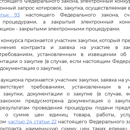
астоящего Федерального закона, электронный конку
ронный запрос котировок, закупка, осуществляемая в
атьи 93
настоящего Федерального закона, сч
 процедурами, а закрытый электронный конк
кцион - закрытыми электронными процедурами.
 конкурса признается участник закупки, который п
лнения контракта и заявка на участие в зак
 требованиям, установленным в извещении об
ентации о закупке (в случае, если настоящим Феде
документация о закупке).
аукциона признается участник закупки, заявка на у
тветствует требованиям, установленным в
 закупки, документации о закупке (в случае, 
законом предусмотрена документация о закупк
результатам проведения процедуры подачи пред
и о сумме цен единиц товара, работы, услу
ном
частью 24 статьи 22
настоящего Федерального за
онтракта, наименьшую сумму цен таких единиц 