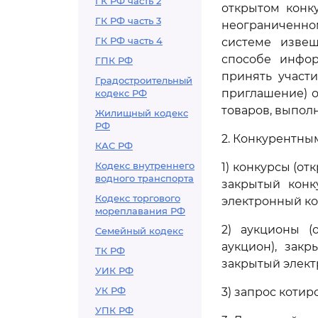
ГК РФ часть 2
открытом конк
ГК РФ часть 3
неограниченн
ГК РФ часть 4
системе извещ
способе инфор
ГПК РФ
принять участи
Градостроительный
приглашение) о
кодекс РФ
товаров, выполн
Жилищный кодекс
РФ
2. Конкурентны
КАС РФ
Кодекс внутреннего
1) конкурсы (от
водного транспорта
закрытый конк
Кодекс торгового
электронный ко
мореплавания РФ
2) аукционы (
Семейный кодекс
аукцион), зак
ТК РФ
закрытый элект
УИК РФ
УК РФ
3) запрос котир
УПК РФ