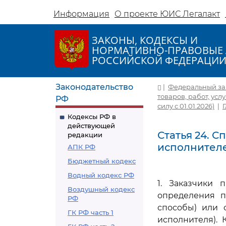
Информация
О проекте ЮИС Легалакт
ЗАКОНЫ, КОДЕКСЫ И
НОРМАТИВНО-ПРАВОВЫЕ 
РОССИЙСКОЙ ФЕДЕРАЦИ
Законодательство
|
Федеральный зако
товаров, работ, усл
РФ
силу с 01.01.2026)
|
Кодексы РФ в
действующей
Статья 24. 
редакции
исполнител
АПК РФ
Бюджетный кодекс
Водный кодекс РФ
1. Заказчики 
Воздушный кодекс
определения п
РФ
способы) или 
ГК РФ часть 1
исполнителя).