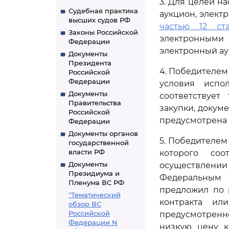
3. Для целей н
Судебная практика
аукцион, элект
высших судов РФ
частью 12 ст
Законы Российской
электронными
Федерации
электронный ау
Документы
Президента
4. Победителем
Российской
Федерации
условия испо
Документы
соответствует
Правительства
закупки, докум
Российской
предусмотрена 
Федерации
Документы органов
5. Победителем 
государственной
власти РФ
которого соо
Документы
осуществлении
Президиума и
Федеральным 
Пленума ВС РФ
предложил по 
"Тематический
контракта ил
обзор ВС
Российской
предусмотрен
Федерации N
низкую цену к