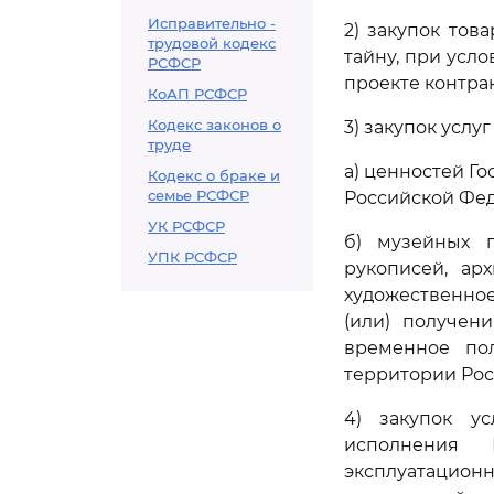
Исправительно -
2) закупок тов
трудовой кодекс
тайну, при усло
РСФСР
проекте контрак
КоАП РСФСР
Кодекс законов о
3) закупок услу
труде
а) ценностей Г
Кодекс о браке и
семье РСФСР
Российской Фе
УК РСФСР
б) музейных 
УПК РСФСР
рукописей, ар
художественное
(или) получен
временное по
территории Рос
4) закупок ус
исполнения 
эксплуатационн