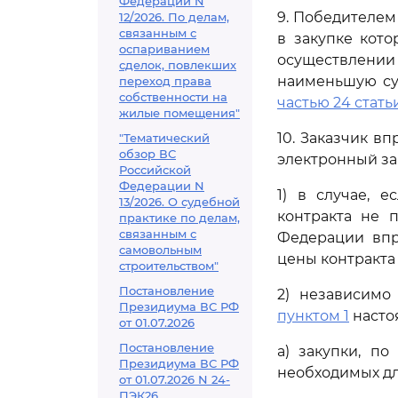
Федерации N
9. Победителем
12/2026. По делам,
связанным с
в закупке кот
оспариванием
осуществлении
сделок, повлекших
наименьшую сум
переход права
собственности на
частью 24 стать
жилые помещения"
10. Заказчик в
"Тематический
обзор ВС
электронный за
Российской
Федерации N
1) в случае, 
13/2026. О судебной
контракта не 
практике по делам,
связанным с
Федерации впр
самовольным
цены контракта
строительством"
Постановление
2) независимо
Президиума ВС РФ
пунктом 1
настоя
от 01.07.2026
Постановление
а) закупки, по
Президиума ВС РФ
необходимых дл
от 01.07.2026 N 24-
ПЭК26