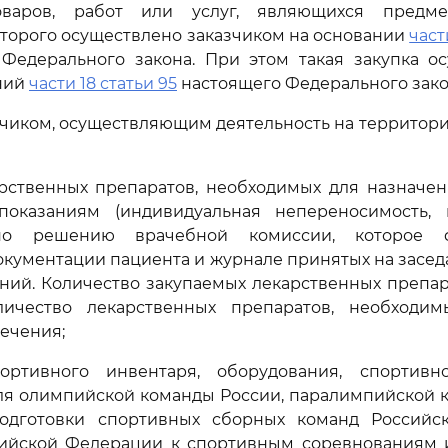
оваров, работ или услуг, являющихся предмет
торого осуществлено заказчиком на основании
част
Федерального закона. При этом такая закупка ос
ний
части 18 статьи 95
настоящего Федерального зако
азчиком, осуществляющим деятельность на территор
арственных препаратов, необходимых для назначе
показаниям (индивидуальная непереносимость,
по решению врачебной комиссии, которое 
кументации пациента и журнале принятых на засе
ний. Количество закупаемых лекарственных препар
ичество лекарственных препаратов, необходи
лечения;
ортивного инвентаря, оборудования, спортивн
ля олимпийской команды России, паралимпийской к
одготовки спортивных сборных команд Российс
сийской Федерации к спортивным соревнованиям и