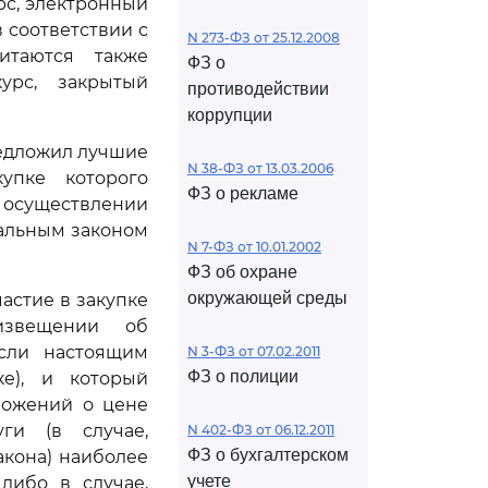
рс, электронный
 соответствии с
N 273-ФЗ от 25.12.2008
итаются также
ФЗ о
урс, закрытый
противодействии
коррупции
редложил лучшие
N 38-ФЗ от 13.03.2006
упке которого
ФЗ о рекламе
 осуществлении
ральным законом
N 7-ФЗ от 10.01.2002
ФЗ об охране
окружающей среды
частие в закупке
 извещении об
если настоящим
N 3-ФЗ от 07.02.2011
ФЗ о полиции
е), и который
ложений о цене
ги (в случае,
N 402-ФЗ от 06.12.2011
ФЗ о бухгалтерском
кона) наиболее
учете
либо в случае,