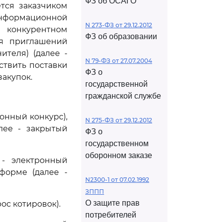
ФЗ об ОСАГО
тся заказчиком
нформационной
N 273-ФЗ от 29.12.2012
м конкурентном
ФЗ об образовании
ия приглашений
ителя) (далее -
N 79-ФЗ от 27.07.2004
ствить поставки
ФЗ о
закупок.
государственной
гражданской службе
ронный конкурс),
N 275-ФЗ от 29.12.2012
лее - закрытый
ФЗ о
государственном
оборонном заказе
 - электронный
форме (далее -
N2300-1 от 07.02.1992
ЗППП
О защите прав
ос котировок).
потребителей