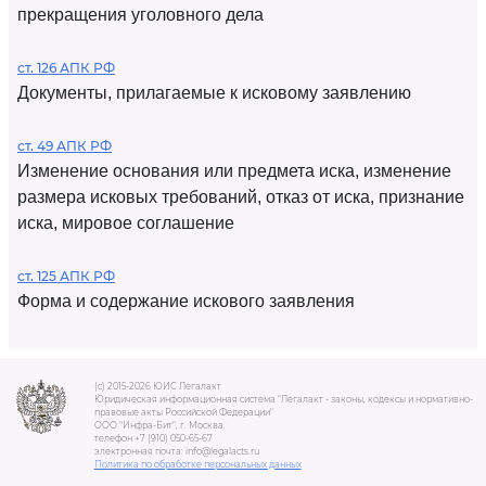
прекращения уголовного дела
ст. 126 АПК РФ
Документы, прилагаемые к исковому заявлению
ст. 49 АПК РФ
Изменение основания или предмета иска, изменение
размера исковых требований, отказ от иска, признание
иска, мировое соглашение
ст. 125 АПК РФ
Форма и содержание искового заявления
(c) 2015-2026 ЮИС Легалакт
Юридическая информационная система "Легалакт - законы, кодексы и нормативно-
правовые акты Российской Федерации"
ООО "Инфра-Бит", г. Москва.
телефон +7 (910) 050-65-67
электронная почта: info@legalacts.ru
Политика по обработке персональных данных