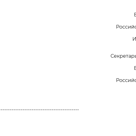
Россий
И
Секретарь
Россий
--------------------------------------------