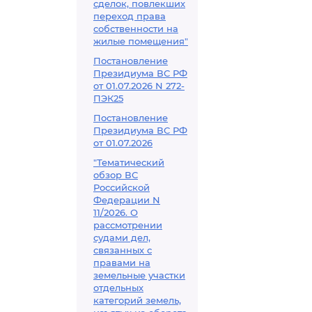
сделок, повлекших
переход права
собственности на
жилые помещения"
Постановление
Президиума ВС РФ
от 01.07.2026 N 272-
ПЭК25
Постановление
Президиума ВС РФ
от 01.07.2026
"Тематический
обзор ВС
Российской
Федерации N
11/2026. О
рассмотрении
судами дел,
связанных с
правами на
земельные участки
отдельных
категорий земель,