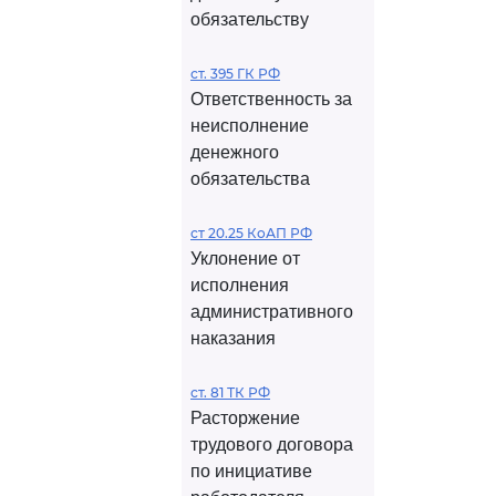
обязательству
ст. 395 ГК РФ
Ответственность за
неисполнение
денежного
обязательства
ст 20.25 КоАП РФ
Уклонение от
исполнения
административного
наказания
ст. 81 ТК РФ
Расторжение
трудового договора
по инициативе