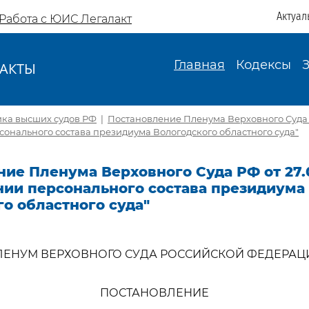
Актуал
Работа с ЮИС Легалакт
Главная
Кодексы
АКТЫ
И
ика высших судов РФ
|
Постановление Пленума Верховного Суда Р
онального состава президиума Вологодского областного суда"
ие Пленума Верховного Суда РФ от 27.0
нии персонального состава президиума
о областного суда"
ЛЕНУМ ВЕРХОВНОГО СУДА РОССИЙСКОЙ ФЕДЕРАЦ
ПОСТАНОВЛЕНИЕ