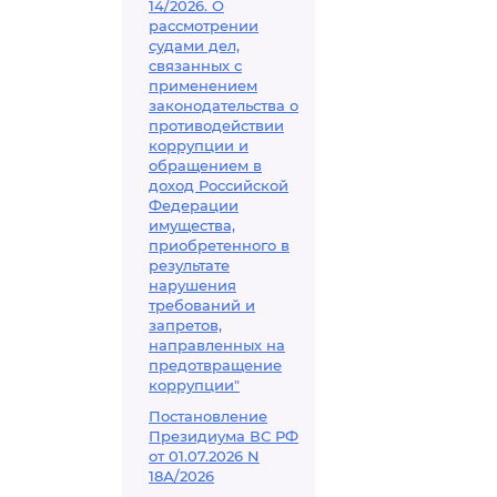
14/2026. О
рассмотрении
судами дел,
связанных с
применением
законодательства о
противодействии
коррупции и
обращением в
доход Российской
Федерации
имущества,
приобретенного в
результате
нарушения
требований и
запретов,
направленных на
предотвращение
коррупции"
Постановление
Президиума ВС РФ
от 01.07.2026 N
18А/2026