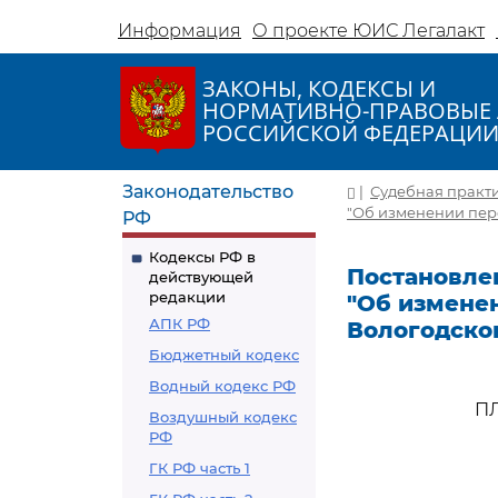
Информация
О проекте ЮИС Легалакт
ЗАКОНЫ, КОДЕКСЫ И
НОРМАТИВНО-ПРАВОВЫЕ 
РОССИЙСКОЙ ФЕДЕРАЦИ
Законодательство
|
Судебная практ
"Об изменении перс
РФ
Кодексы РФ в
Постановлен
действующей
редакции
"Об измене
АПК РФ
Вологодског
Бюджетный кодекс
Водный кодекс РФ
П
Воздушный кодекс
РФ
ГК РФ часть 1