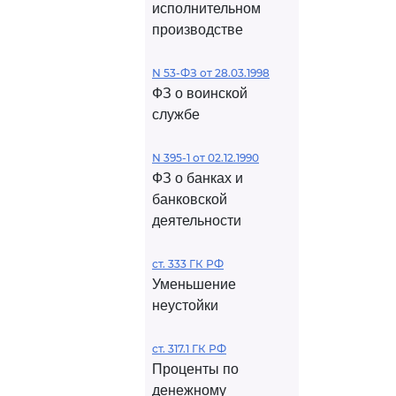
исполнительном
производстве
N 53-ФЗ от 28.03.1998
ФЗ о воинской
службе
N 395-1 от 02.12.1990
ФЗ о банках и
банковской
деятельности
ст. 333 ГК РФ
Уменьшение
неустойки
ст. 317.1 ГК РФ
Проценты по
денежному