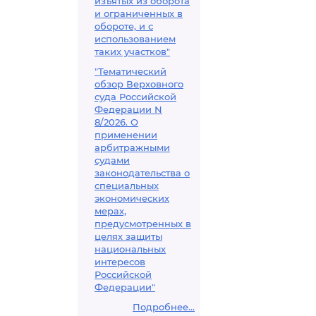
изъятых из оборота
и ограниченных в
обороте, и с
использованием
таких участков"
"Тематический
обзор Верховного
суда Российской
Федерации N
8/2026. О
применении
арбитражными
судами
законодательства о
специальных
экономических
мерах,
предусмотренных в
целях защиты
национальных
интересов
Российской
Федерации"
Подробнее...