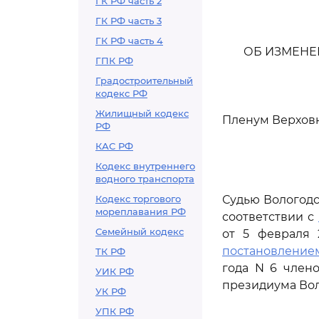
ГК РФ часть 2
ГК РФ часть 3
ГК РФ часть 4
ОБ ИЗМЕНЕ
ГПК РФ
Градостроительный
кодекс РФ
Жилищный кодекс
Пленум Верхов
РФ
КАС РФ
Кодекс внутреннего
водного транспорта
Кодекс торгового
Судью Вологодс
мореплавания РФ
соответствии с
Семейный кодекс
от 5 февраля 
постановление
ТК РФ
года N 6 члено
УИК РФ
президиума Вол
УК РФ
УПК РФ