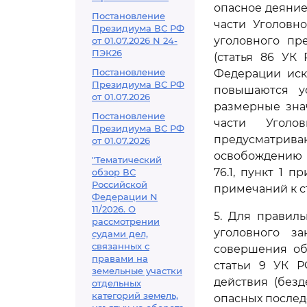
опасное деяние
Постановление
части Уголовн
Президиума ВС РФ
уголовного пр
от 01.07.2026 N 24-
ПЭК26
(статья 86 УК
Постановление
Федерации иск
Президиума ВС РФ
повышаются у
от 01.07.2026
размерные зна
Постановление
части Уголо
Президиума ВС РФ
предусматри
от 01.07.2026
освобождению о
"Тематический
76.1, пункт 1 п
обзор ВС
Российской
примечаний к ст
Федерации N
11/2026. О
5. Для правил
рассмотрении
уголовного з
судами дел,
связанных с
совершения об
правами на
статьи 9 УК Р
земельные участки
действия (без
отдельных
категорий земель,
опасных послед