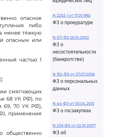
юридических лиц
N 2202-1 от 17.01.1992
твенно опасное
ФЗ о прокуратуре
тупления либо
а менее тяжкую
N 127-ФЗ 26.10.2002
ий опасным или
ФЗ о
несостоятельности
(банкротстве)
енный частью 1
N 152-ФЗ от 27.07.2006
);
ФЗ о персональных
данных
чии смягчающих
ья 68 УК РФ), по
N 44-ФЗ от 05.04.2013
 69, 70 УК РФ),
ФЗ о госзакупках
РФ), применения
N 229-ФЗ от 02.10.2007
ФЗ об
о общественно