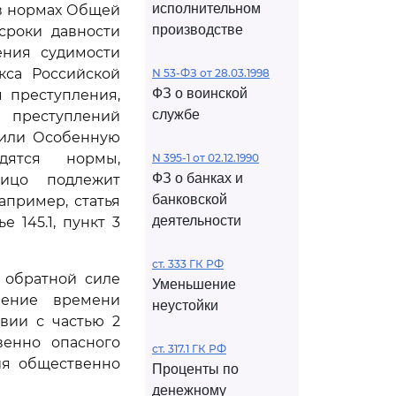
исполнительном
 в нормах Общей
производстве
сроки давности
ения судимости
кса Российской
N 53-ФЗ от 28.03.1998
ФЗ о воинской
 преступления,
службе
 преступлений
 или Особенную
дятся нормы,
N 395-1 от 02.12.1990
ФЗ о банках и
ицо подлежит
банковской
апример, статья
деятельности
е 145.1, пункт 3
ст. 333 ГК РФ
 обратной силе
Уменьшение
ление времени
неустойки
вии с частью 2
венно опасного
ст. 317.1 ГК РФ
ия общественно
Проценты по
денежному