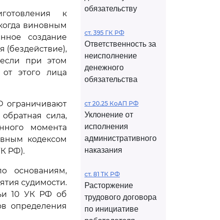
обязательству
готовления к
когда виновным
ст. 395 ГК РФ
енное создание
Ответственность за
 (бездействие),
неисполнение
 если при этом
денежного
от этого лица
обязательства
РФ ограничивают
ст 20.25 КоАП РФ
Уклонение от
 обратная сила,
исполнения
нного момента
административного
овным кодексом
наказания
К РФ).
о основаниям,
ст. 81 ТК РФ
ятия судимости.
Расторжение
ьи 10 УК РФ об
трудового договора
ов определения
по инициативе