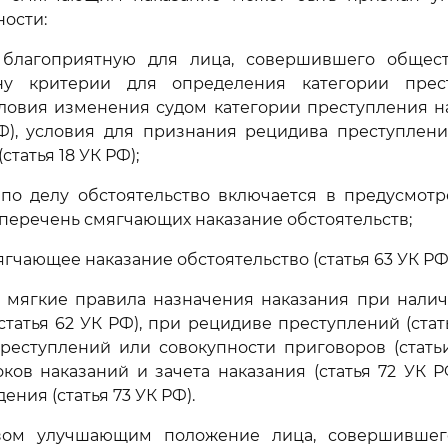
ности:
благоприятную для лица, совершившего общес
ону критерии для определения категории прес
словия изменения судом категории преступления н
 РФ), условия для признания рецидива преступлен
статья 18 УК РФ);
 по делу обстоятельство включается в предусмотр
Ф перечень смягчающих наказание обстоятельств;
гчающее наказание обстоятельство (статья 63 УК РФ
е мягкие правила назначения наказания при нали
статья 62 УК РФ), при рецидиве преступлений (стат
реступлений или совокупности приговоров (статьи
ков наказаний и зачета наказания (статья 72 УК 
ения (статья 73 УК РФ).
зом улучшающим положение лица, совершившег