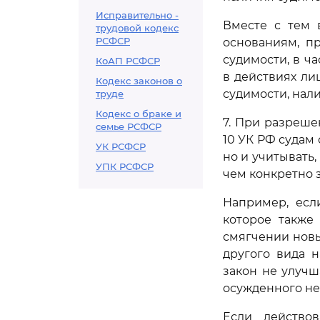
Исправительно -
Вместе с тем 
трудовой кодекс
РСФСР
основаниям, п
судимости, в ч
КоАП РСФСР
в действиях ли
Кодекс законов о
судимости, нал
труде
Кодекс о браке и
7. При разреш
семье РСФСР
10 УК РФ судам 
УК РСФСР
но и учитывать
УПК РСФСР
чем конкретно 
Например, есл
которое также
смягчении новы
другого вида н
закон не улучш
осужденного не
Если действо