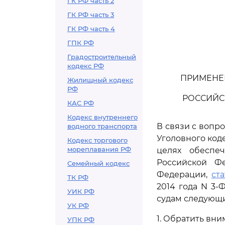
ГК РФ часть 2
ГК РФ часть 3
ГК РФ часть 4
ГПК РФ
Градостроительный
кодекс РФ
ПРИМЕНЕ
Жилищный кодекс
РФ
РОССИЙС
КАС РФ
Кодекс внутреннего
В связи с вопр
водного транспорта
Уголовного код
Кодекс торгового
мореплавания РФ
целях обеспе
Российской Ф
Семейный кодекс
Федерации,
ст
ТК РФ
2014 года N 3-
УИК РФ
судам следующи
УК РФ
1. Обратить вни
УПК РФ