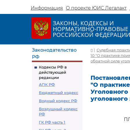
Информация
О проекте ЮИС Легалакт
ЗАКОНЫ, КОДЕКСЫ И
НОРМАТИВНО-ПРАВОВЫЕ 
РОССИЙСКОЙ ФЕДЕРАЦИ
Законодательство
|
Судебная практ
10 "О практике при
РФ
обратной силе угол
Кодексы РФ в
действующей
Постановлен
редакции
"О практик
АПК РФ
Уголовного
Бюджетный кодекс
уголовного 
Водный кодекс РФ
Воздушный кодекс
РФ
П
ГК РФ часть 1