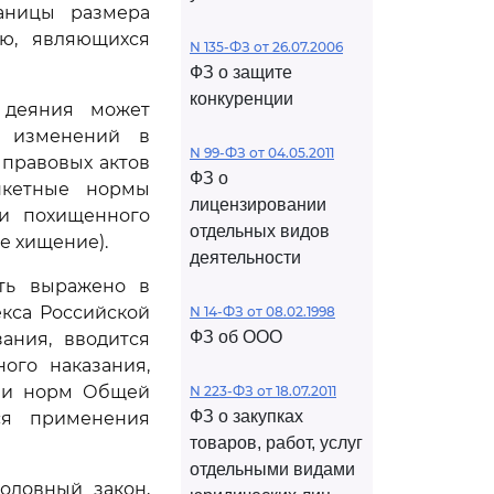
раницы размера
ью, являющихся
N 135-ФЗ от 26.07.2006
ФЗ о защите
конкуренции
 деяния может
х изменений в
N 99-ФЗ от 04.05.2011
 правовых актов
ФЗ о
нкетные нормы
лицензировании
ти похищенного
отдельных видов
е хищение).
деятельности
ть выражено в
кса Российской
N 14-ФЗ от 08.02.1998
ФЗ об ООО
ания, вводится
ого наказания,
ак и норм Общей
N 223-ФЗ от 18.07.2011
ФЗ о закупках
ся применения
товаров, работ, услуг
отдельными видами
оловный закон,