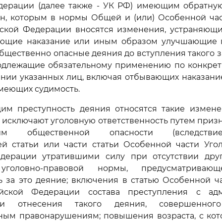
дерации (далее также - УК РФ) имеющим обратную
он, которым в нормы Общей и (или) Особенной час
йской Федерации вносятся изменения, устраняющи
ающие наказание или иным образом улучшающие 
щественно опасные деяния до вступления такого зак
подлежащие обязательному применению по конкре
ении указанных лиц, включая отбывающих наказани
имеющих судимость.
щим преступность деяния относятся такие измене
е исключают уголовную ответственность путем приз
щим общественной опасности (вследств
ей статьи или части статьи Особенной части Угол
дерации утратившими силу при отсутствии др
уголовно-правовой нормы, предусматриваю
ь за это деяние; включения в статью Особенной ч
ийской Федерации состава преступления с адм
и отнесения такого деяния, совершенног
ным правонарушениям; повышения возраста, с кото