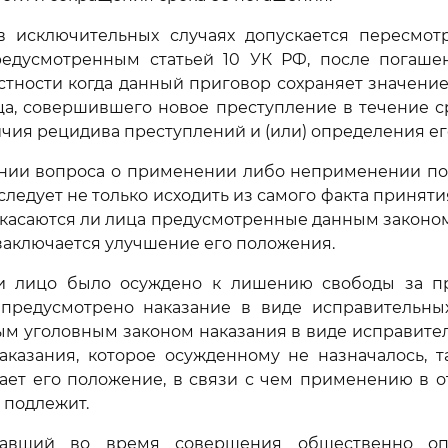
в исключительных случаях допускается пересмот
редусмотренным статьей 10 УК РФ, после погаше
астности когда данный приговор сохраняет значени
ца, совершившего новое преступление в течение 
ичия рецидива преступлений и (или) определения ег
ении вопроса о применении либо неприменении по
следует не только исходить из самого факта приняти
, касаются ли лица предусмотренные данным законо
заключается улучшение его положения.
и лицо было осуждено к лишению свободы за пр
 предусмотрено наказание в виде исправительных
м уголовным законом наказания в виде исправите
аказания, которое осужденному не назначалось, 
ает его положение, в связи с чем применению в 
 подлежит.
вавший во время совершения общественно оп