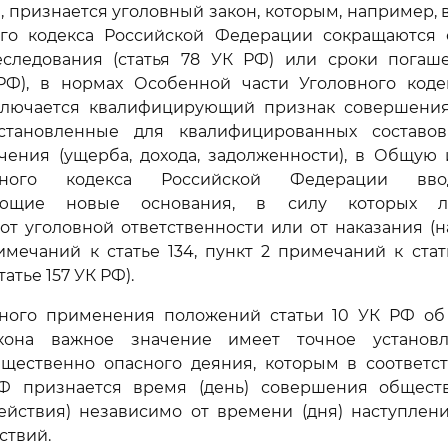
, признается уголовный закон, которым, например,
ого кодекса Российской Федерации сокращаются 
еследования (статья 78 УК РФ) или сроки погаш
 РФ), в нормах Особенной части Уголовного коде
лючается квалифицирующий признак совершения
становленные для квалифицированных составов
чения (ущерба, дохода, задолженности), в Общую
вного кодекса Российской Федерации вво
вающие новые основания, в силу которых л
т уголовной ответственности или от наказания (н
римечаний к статье 134, пункт 2 примечаний к стать
атье 157 УК РФ).
ьного применения положений статьи 10 УК РФ об
акона важное значение имеет точное установ
щественно опасного деяния, которым в соответст
Ф признается время (день) совершения общест
действия) независимо от времени (дня) наступлен
ствий.