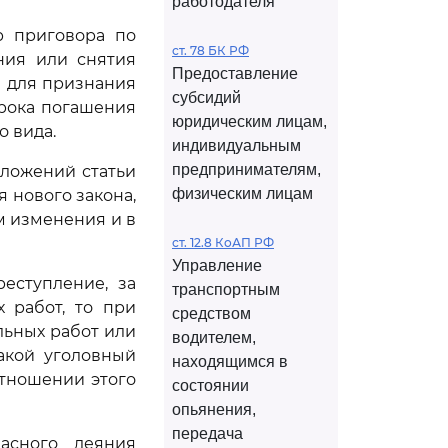
работодателя
р приговора по
ст. 78 БК РФ
ния или снятия
Предоставление
е для признания
субсидий
срока погашения
юридическим лицам,
о вида.
индивидуальным
предпринимателям,
ложений статьи
физическим лицам
я нового закона,
м изменения и в
ст. 12.8 КоАП РФ
Управление
еступление, за
транспортным
 работ, то при
средством
льных работ или
водителем,
такой уголовный
находящимся в
отношении этого
состоянии
опьянения,
передача
асного деяния