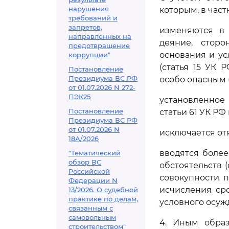
нарушения
которым, в част
требований и
запретов,
изменяются в 
направленных на
деяние, стор
предотвращение
основания и у
коррупции"
(статья 15 УК
Постановление
Президиума ВС РФ
особо опасным (
от 01.07.2026 N 272-
ПЭК25
установленное
Постановление
статьи 61 УК Р
Президиума ВС РФ
от 01.07.2026 N
исключается отя
18А/2026
вводятся боле
"Тематический
обзор ВС
обстоятельств (
Российской
совокупности п
Федерации N
исчисления сро
13/2026. О судебной
практике по делам,
условного осужд
связанным с
самовольным
4. Иным обра
строительством"