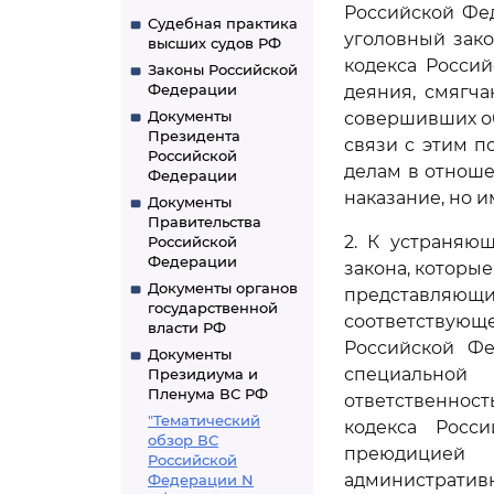
Российской Фе
Судебная практика
уголовный зак
высших судов РФ
кодекса Росси
Законы Российской
Федерации
деяния, смягч
Документы
совершивших об
Президента
связи с этим 
Российской
делам в отнош
Федерации
наказание, но 
Документы
Правительства
2. К устраняю
Российской
Федерации
закона, которы
Документы органов
представляю
государственной
соответствующ
власти РФ
Российской Фе
Документы
специальной 
Президиума и
Пленума ВС РФ
ответственност
"Тематический
кодекса Росс
обзор ВС
преюдицией 
Российской
административ
Федерации N