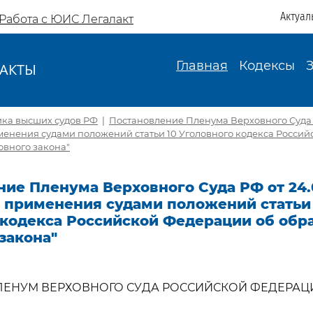
Актуал
Работа с ЮИС Легалакт
Главная
Кодексы
АКТЫ
И
ика высших судов РФ
|
Постановление Пленума Верховного Суда Р
менения судами положений статьи 10 Уголовного кодекса Росси
овного закона"
ие Пленума Верховного Суда РФ от 24.0
е применения судами положений статьи
 кодекса Российской Федерации об обр
закона"
ЛЕНУМ ВЕРХОВНОГО СУДА РОССИЙСКОЙ ФЕДЕРАЦ