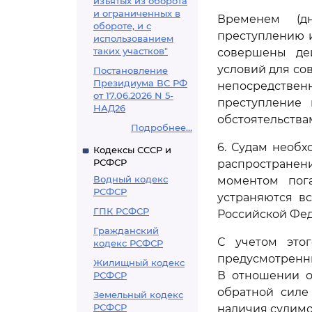
изъятых из оборота
и ограниченных в
Временем (д
обороте, и с
преступлению 
использованием
таких участков"
совершены дей
условий для со
Постановление
Президиума ВС РФ
непосредствен
от 17.06.2026 N 5-
преступление
НАД26
обстоятельства
Подробнее...
6. Судам необх
Кодексы СССР и
РСФСР
распространени
Водный кодекс
моментом пог
РСФСР
устраняются в
ГПК РСФСР
Российской Феде
Гражданский
С учетом это
кодекс РСФСР
предусмотренны
Жилищный кодекс
В отношении о
РСФСР
обратной силе
Земельный кодекс
РСФСР
наличия судимо