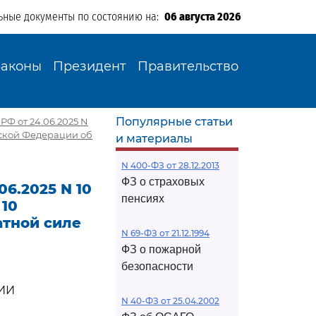
ьные документы по состоянию на:
06 августа 2026
Законы
Президент
Правительство
Популярные статьи
Ф от 24.06.2025 N
йской Федерации об
и материалы
N 400-ФЗ от 28.12.2013
ФЗ о страховых
6.2025 N 10
пенсиях
 10
атной силе
N 69-ФЗ от 21.12.1994
ФЗ о пожарной
безопасности
ИИ
N 40-ФЗ от 25.04.2002