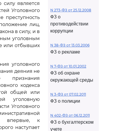
 силу является
тей Уголовного
N 273-ФЗ от 25.12.2008
ФЗ о
е преступность
противодействии
положение лиц,
коррупции
она в силу, и в
тным уголовным
е или отбывших
N 38-ФЗ от 13.03.2006
ФЗ о рекламе
ния уголовного
N 7-ФЗ от 10.01.2002
нания деяния не
ФЗ об охране
ие признания
окружающей среды
овного кодекса
угой общей или
N 3-ФЗ от 07.02.2011
щей уголовную
ФЗ о полиции
асти Уголовного
инистративной
N 402-ФЗ от 06.12.2011
о впервые, к
ФЗ о бухгалтерском
рого наступает
учете