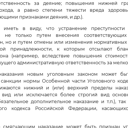
етственность за деяние; повышения нижней г
хода, а равно степени тяжести вреда здоров
щими признаками деяния, и др.).
т иметь в виду, что устранение преступности
ся не только путем внесения соответствующи
н, но и путем отмены или изменения нормативных
вой принадлежности, к которым отсылают бла
кона (например, вследствие повышения стоимос
кущего административную ответственность за мелко
 наказания новым уголовным законом может бы
 санкции нормы Особенной части Уголовного коде
ижаются нижний и (или) верхний пределы наказ
 вид или исключается более строгий вид основн
язательное дополнительное наказание и т.п.), т
ного кодекса Российской Федерации, касающих
о смягчающим наказание может быть признан уг