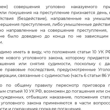
нем) совершения уголовно наказуемого при
или покушения на преступление признается день, 
ствия (бездействие), направленные на умышл
вершения преступления, либо умышленные действия
но направленные на совершение преступления,
 не было доведено до конца по не зависящим 
м.
одимо иметь в виду, что положения статьи 10 УК 
е нового уголовного закона, которому придается
ашения или снятия судимости, поскольку с да
се правовые последствия, предусмотренные Угол
рации, связанные с судимостью (часть 6 статьи 86 У
го по общему правилу пересмотр приговора п
м статьей 10 УК РФ, возможен до погашения или сн
сужденных, отбывших наказание, положения стат
 уголовного закона применяются в части вопрос
сти и сокращения срока ее погашения.