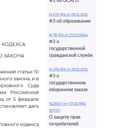
ФЗ об ОСАГО
N 273-ФЗ от 29.12.2012
ФЗ об образовании
N 79-ФЗ от 27.07.2004
ФЗ о
 КОДЕКСА
государственной
гражданской службе
О ЗАКОНА
N 275-ФЗ от 29.12.2012
жений статьи 10
ФЗ о
ого закона, и в
государственном
рховного Суда
оборонном заказе
ии Российской
а от 5 февраля
N2300-1 от 07.02.1992
становляет дать
ЗППП
О защите прав
потребителей
оловного кодекса