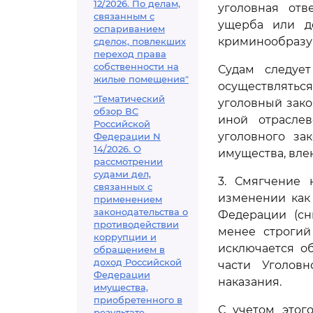
12/2026. По делам,
уголовная отв
связанным с
ущерба или до
оспариванием
криминообразую
сделок, повлекших
переход права
собственности на
Судам следуе
жилые помещения"
осуществлять
"Тематический
уголовный зако
обзор ВС
иной отрасле
Российской
уголовного за
Федерации N
14/2026. О
имущества, вле
рассмотрении
судами дел,
3. Смягчение
связанных с
изменении как
применением
законодательства о
Федерации (сн
противодействии
менее строгий
коррупции и
исключается об
обращением в
доход Российской
части Уголов
Федерации
наказания.
имущества,
приобретенного в
С учетом этог
результате