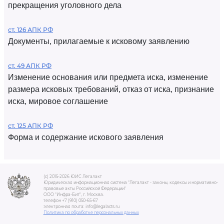
прекращения уголовного дела
ст. 126 АПК РФ
Документы, прилагаемые к исковому заявлению
ст. 49 АПК РФ
Изменение основания или предмета иска, изменение
размера исковых требований, отказ от иска, признание
иска, мировое соглашение
ст. 125 АПК РФ
Форма и содержание искового заявления
(c) 2015-2026 ЮИС Легалакт
Юридическая информационная система "Легалакт - законы, кодексы и нормативно-
правовые акты Российской Федерации"
ООО "Инфра-Бит", г. Москва.
телефон +7 (910) 050-65-67
электронная почта: info@legalacts.ru
Политика по обработке персональных данных