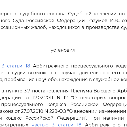
первого судебного состава Судебной коллегии по
ного Суда Российской Федерации Разумов И.В., о
ссационных жалоб, находящихся в производстве с
установил:
 3 статьи 18
Арбитражного процессуального коде
ена судьи возможна в случае длительного его от
ка, пребывания на учебе, нахождения в служебной к
 в пункте 3.7 постановления Пленума Высшего Ар
дерации от 17.02.2011 N 12 "О некоторых вопро
 процессуального кодекса Российской Федерац
акона от 27.07.2010 N 228-ФЗ "О внесении изменени
й кодекс Российской Федерации", при наличии
усмотренных
частью 3 статьи 18
Арбитражного пр