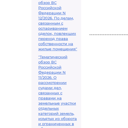
обзор ВС
Российской
Федерации N
12/2026. По делам,
связанным с
оспариванием
сделок, повлекших
----------------------
переход права
собственности на
жилые помещения"
"Тематический
обзор ВС
Российской
Федерации N
11/2026. О
рассмотрении
судами дел,
связанных с
правами на
земельные участки
отдельных
категорий земель,
изъятых из оборота
и ограниченных в