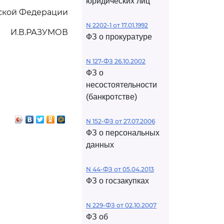
юридических лиц
ской Федерации
N 2202-1 от 17.01.1992
И.В.РАЗУМОВ
ФЗ о прокуратуре
N 127-ФЗ 26.10.2002
ФЗ о
несостоятельности
(банкротстве)
N 152-ФЗ от 27.07.2006
ФЗ о персональных
данных
N 44-ФЗ от 05.04.2013
ФЗ о госзакупках
N 229-ФЗ от 02.10.2007
ФЗ об