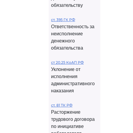
обязательству
ст. 395 ГК РФ
Ответственность за
неисполнение
денежного
обязательства
ст 20.25 КоАП РФ
Уклонение от
исполнения
административного
наказания
ст. 81 ТК РФ
Расторжение
трудового договора
по инициативе