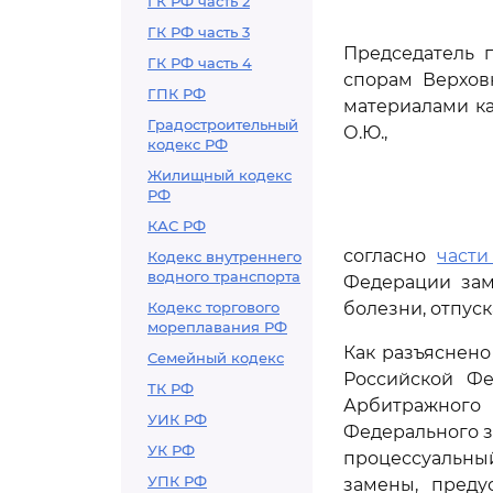
ГК РФ часть 2
ГК РФ часть 3
Председатель 
ГК РФ часть 4
спорам Верхов
ГПК РФ
материалами ка
Градостроительный
О.Ю.,
кодекс РФ
Жилищный кодекс
РФ
КАС РФ
согласно
части
Кодекс внутреннего
водного транспорта
Федерации зам
Кодекс торгового
болезни, отпус
мореплавания РФ
Как разъяснено
Семейный кодекс
Российской Фе
ТК РФ
Арбитражного
УИК РФ
Федерального з
УК РФ
процессуальны
УПК РФ
замены, пред