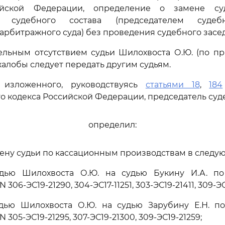
ийской Федерации, определение о замене су
м судебного состава (председателем судеб
арбитражного суда) без проведения судебного засе
ельным отсутствием судьи Шилохвоста О.Ю. (по п
алобы следует передать другим судьям.
 изложенного, руководствуясь
статьями 18
,
184
о кодекса Российской Федерации, председатель суд
определил:
ену судьи по кассационным производствам в следу
удью Шилохвоста О.Ю. на судью Букину И.А. п
306-ЭС19-21290, 304-ЭС17-11251, 303-ЭС19-21411, 309-ЭС
удью Шилохвоста О.Ю. на судью Зарубину Е.Н. п
 305-ЭС19-21295, 307-ЭС19-21300, 309-ЭС19-21259;