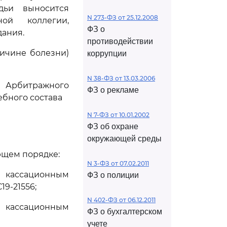
дьи выносится
N 273-ФЗ от 25.12.2008
ной коллегии,
ФЗ о
дания.
противодействии
ричине болезни)
коррупции
N 38-ФЗ от 13.03.2006
Арбитражного
ФЗ о рекламе
ебного состава
N 7-ФЗ от 10.01.2002
ФЗ об охране
окружающей среды
ющем порядке:
N 3-ФЗ от 07.02.2011
о кассационным
ФЗ о полиции
19-21556;
N 402-ФЗ от 06.12.2011
о кассационным
ФЗ о бухгалтерском
учете