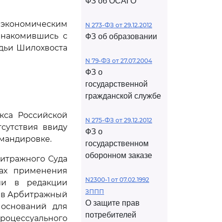
ФЗ об ОСАГО
 экономическим
N 273-ФЗ от 29.12.2012
знакомившись с
ФЗ об образовании
удьи Шилохвоста
N 79-ФЗ от 27.07.2004
ФЗ о
государственной
гражданской службе
кса Российской
N 275-ФЗ от 29.12.2012
сутствия ввиду
ФЗ о
омандировке.
государственном
оборонном заказе
битражного Суда
сах применения
N2300-1 от 07.02.1992
ии в редакции
ЗППП
й в Арбитражный
О защите прав
 оснований для
потребителей
оцессуального