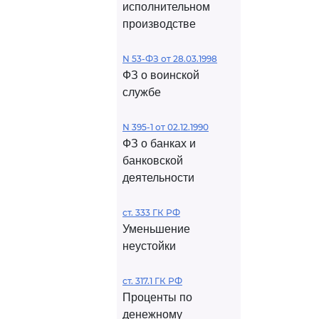
исполнительном
производстве
N 53-ФЗ от 28.03.1998
ФЗ о воинской
службе
N 395-1 от 02.12.1990
ФЗ о банках и
банковской
деятельности
ст. 333 ГК РФ
Уменьшение
неустойки
ст. 317.1 ГК РФ
Проценты по
денежному