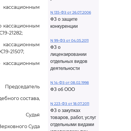
о кассационным
N 135-ФЗ от 26.07.2006
ФЗ о защите
по кассационным
конкуренции
С19-21282;
N 99-ФЗ от 04.05.2011
о кассационным
ФЗ о
С19-21507;
лицензировании
отдельных видов
о кассационным
деятельности
N 14-ФЗ от 08.02.1998
Председатель
ФЗ об ООО
дебного состава,
N 223-ФЗ от 18.07.2011
ФЗ о закупках
Судья
товаров, работ, услуг
отдельными видами
Верховного Суда