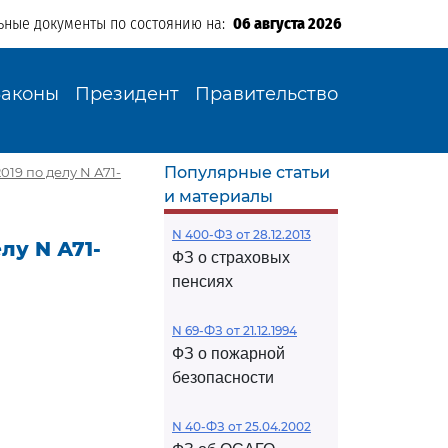
ьные документы по состоянию на:
06 августа 2026
Законы
Президент
Правительство
Популярные статьи
019 по делу N А71-
и материалы
N 400-ФЗ от 28.12.2013
лу N А71-
ФЗ о страховых
пенсиях
N 69-ФЗ от 21.12.1994
ФЗ о пожарной
безопасности
N 40-ФЗ от 25.04.2002