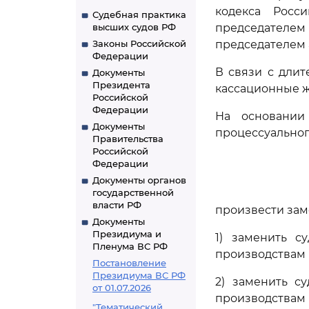
кодекса Росс
Судебная практика
высших судов РФ
председателе
Законы Российской
председателем 
Федерации
В связи с длит
Документы
Президента
кассационные ж
Российской
Федерации
На основании
Документы
процессуальног
Правительства
Российской
Федерации
Документы органов
государственной
власти РФ
произвести зам
Документы
Президиума и
1) заменить с
Пленума ВС РФ
производствам N 
Постановление
Президиума ВС РФ
2) заменить с
от 01.07.2026
производствам N
"Тематический