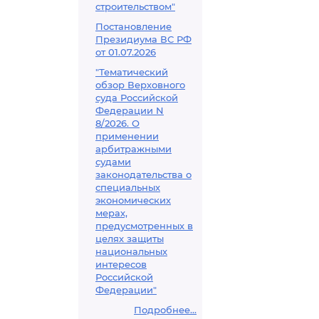
строительством"
Постановление
Президиума ВС РФ
от 01.07.2026
"Тематический
обзор Верховного
суда Российской
Федерации N
8/2026. О
применении
арбитражными
судами
законодательства о
специальных
экономических
мерах,
предусмотренных в
целях защиты
национальных
интересов
Российской
Федерации"
Подробнее...