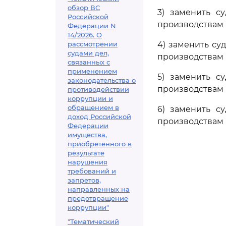
обзор ВС
3) заменить с
Российской
производствам N 
Федерации N
14/2026. О
рассмотрении
4) заменить су
судами дел,
производствам N 
связанных с
применением
5) заменить с
законодательства о
производствам N 
противодействии
коррупции и
обращением в
6) заменить с
доход Российской
производствам N 
Федерации
имущества,
приобретенного в
результате
нарушения
требований и
запретов,
направленных на
предотвращение
коррупции"
"Тематический