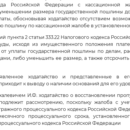
уда Российской Федерации с кассационной жа
 уменьшении размера государственной пошлины до
латы, обосновывая ходатайство отсутствием возмо
ю пошлину по кассационной жалобе в установленно
ий пункта 2 статьи 333.22 Налогового кодекса Росси
уды, исходя из имущественного положения плате
о от уплаты государственной пошлины по делам, р
ами, либо уменьшить ее размер, а также отсрочить 
аявленное ходатайство и представленные в ег
 приходит к выводу о наличии оснований для его удо
алевичем И.Ф. ходатайство о восстановлении про
подлежит рассмотрению, поскольку жалоба с уч
ражного процессуального кодекса Российской Фед
месячного процессуального срока, установленн
роцессуального кодекса Российской Федерации