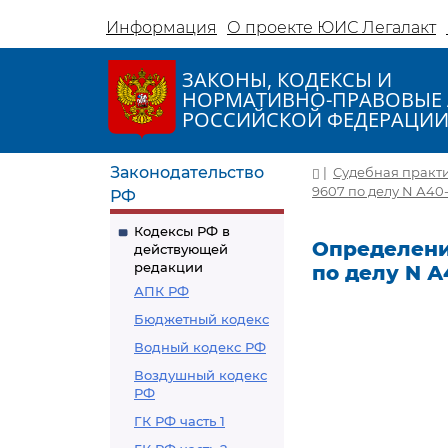
Информация
О проекте ЮИС Легалакт
ЗАКОНЫ, КОДЕКСЫ И
НОРМАТИВНО-ПРАВОВЫЕ 
РОССИЙСКОЙ ФЕДЕРАЦИ
Законодательство
|
Судебная практ
9607 по делу N А40-
РФ
Кодексы РФ в
Определение
действующей
редакции
по делу N А
АПК РФ
Бюджетный кодекс
Водный кодекс РФ
Воздушный кодекс
РФ
ГК РФ часть 1