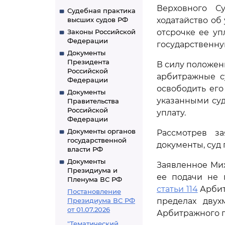
Верховного С
Судебная практика
высших судов РФ
ходатайство об
Законы Российской
отсрочке ее уп
Федерации
государственну
Документы
Президента
В силу положен
Российской
арбитражные с
Федерации
освободить ег
Документы
указанными суд
Правительства
Российской
уплату.
Федерации
Документы органов
Рассмотрев з
государственной
документы, суд
власти РФ
Документы
Заявленное Мих
Президиума и
ее подачи не 
Пленума ВС РФ
статьи 114
Арбит
Постановление
Президиума ВС РФ
пределах двух
от 01.07.2026
Арбитражного п
"Тематический