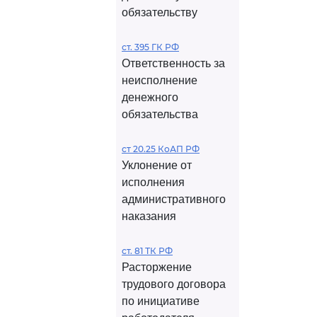
обязательству
ст. 395 ГК РФ
Ответственность за
неисполнение
денежного
обязательства
ст 20.25 КоАП РФ
Уклонение от
исполнения
административного
наказания
ст. 81 ТК РФ
Расторжение
трудового договора
по инициативе