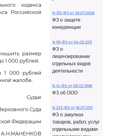
ьного кодекса
екса Российской
N 135-ФЗ от 26.07.2006
ФЗ о защите
конкуренции
N 99-ФЗ от 04.05.2011
ФЗ о
еньшить размер
лицензировании
 1 000 рублей.
отдельных видов
деятельности
ы 1 000 рублей
нной жалобе.
N 14-ФЗ от 08.02.1998
ФЗ об ООО
Судья
N 223-ФЗ от 18.07.2011
Верховного Суда
ФЗ о закупках
ской Федерации
товаров, работ, услуг
отдельными видами
А.Н.МАНЕНКОВ