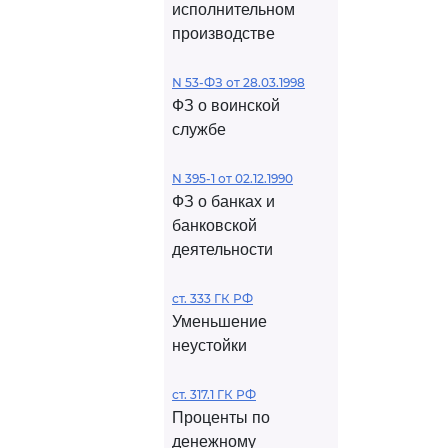
исполнительном
производстве
N 53-ФЗ от 28.03.1998
ФЗ о воинской
службе
N 395-1 от 02.12.1990
ФЗ о банках и
банковской
деятельности
ст. 333 ГК РФ
Уменьшение
неустойки
ст. 317.1 ГК РФ
Проценты по
денежному