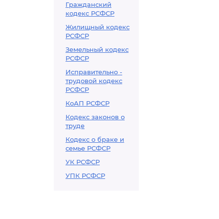
Гражданский
кодекс РСФСР
Жилищный кодекс
РСФСР
Земельный кодекс
РСФСР
Исправительно -
трудовой кодекс
РСФСР
КоАП РСФСР
Кодекс законов о
труде
Кодекс о браке и
семье РСФСР
УК РСФСР
УПК РСФСР