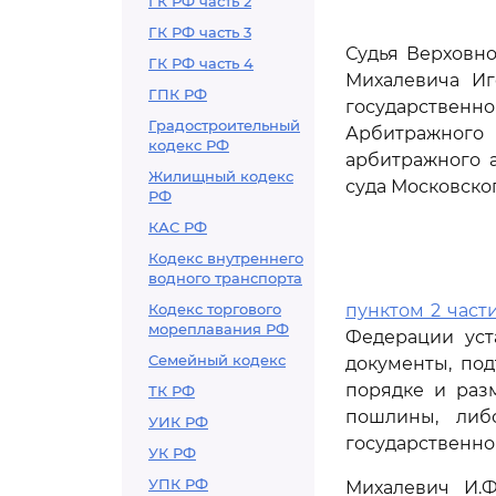
ГК РФ часть 2
ГК РФ часть 3
Судья Верховно
ГК РФ часть 4
Михалевича Иг
ГПК РФ
государствен
Градостроительный
Арбитражного 
кодекс РФ
арбитражного а
Жилищный кодекс
суда Московского
РФ
КАС РФ
Кодекс внутреннего
водного транспорта
Кодекс торгового
пунктом 2 части
мореплавания РФ
Федерации уст
Семейный кодекс
документы, по
порядке и раз
ТК РФ
пошлины, либо
УИК РФ
государственно
УК РФ
УПК РФ
Михалевич И.