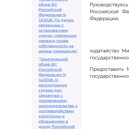
обзор ВС
Руководствуя
Российской
Российской Фед
Федерации N
Федерации,
12/2026. По делам,
связанным с
оспариванием
сделок, повлекших
переход права
собственности на
ходатайство М
жилые помещения"
государственно
"Тематический
обзор ВС
Предоставить 
Российской
Федерации N
государственно
14/2026. О
рассмотрении
судами дел,
связанных с
применением
законодательства о
противодействии
коррупции и
обращением в
доход Российской