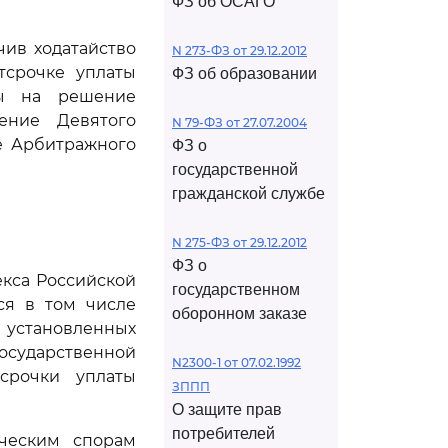
ФЗ об ОСАГО
чив ходатайство
N 273-ФЗ от 29.12.2012
тсрочке уплаты
ФЗ об образовании
бы на решение
ление Девятого
N 79-ФЗ от 27.07.2004
ие Арбитражного
ФЗ о
государственной
гражданской службе
N 275-ФЗ от 29.12.2012
ФЗ о
кса Российской
государственном
ся в том числе
оборонном заказе
 установленных
осударственной
N2300-1 от 07.02.1992
ссрочки уплаты
ЗППП
О защите прав
потребителей
ческим спорам