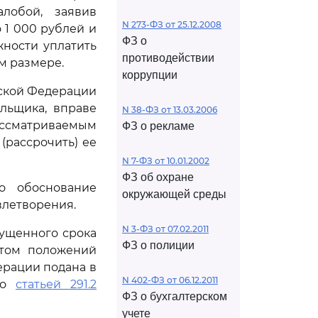
лобой, заявив
N 273-ФЗ от 25.12.2008
 1 000 рублей и
ФЗ о
жности уплатить
противодействии
м размере.
коррупции
йской Федерации
льщика, вправе
N 38-ФЗ от 13.03.2006
ассматриваемым
ФЗ о рекламе
(рассрочить) ее
N 7-ФЗ от 10.01.2002
ФЗ об охране
о обоснование
окружающей среды
влетворения.
N 3-ФЗ от 07.02.2011
пущенного срока
ФЗ о полиции
етом положений
ерации подана в
N 402-ФЗ от 06.12.2011
ого
статьей 291.2
ФЗ о бухгалтерском
учете