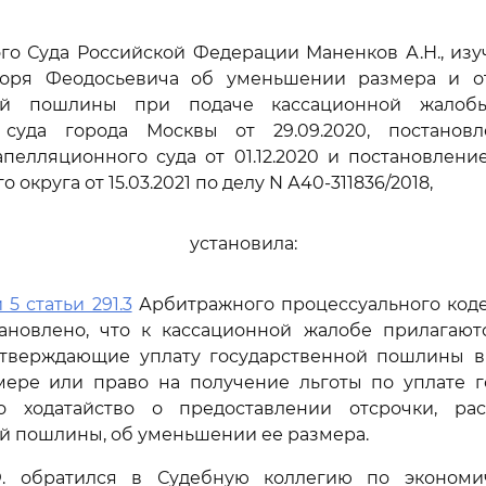
го Суда Российской Федерации Маненков А.Н., изу
оря Феодосьевича об уменьшении размера и о
ной пошлины при подаче кассационной жало
суда города Москвы от 29.09.2020, постанов
пелляционного суда от 01.12.2020 и постановлен
 округа от 15.03.2021 по делу N А40-311836/2018,
установила:
 5 статьи 291.3
Арбитражного процессуального коде
ановлено, что к кассационной жалобе прилагают
дтверждающие уплату государственной пошлины в
мере или право на получение льготы по уплате г
 ходатайство о предоставлении отсрочки, ра
й пошлины, об уменьшении ее размера.
Ф. обратился в Судебную коллегию по экономи