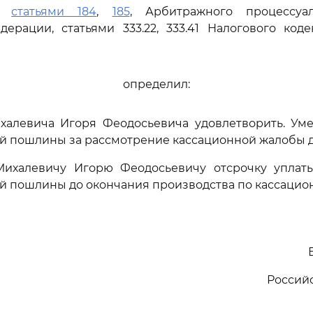
сь
статьями 184
,
185
, Арбитражного процессуал
ерации, статьями 333.22, 333.41 Налогового код
определил:
ихалевича Игоря Феодосьевича удовлетворить. Ум
й пошлины за рассмотрение кассационной жалобы до
Михалевичу Игорю Феодосьевичу отсрочку уплат
й пошлины до окончания производства по кассацио
Россий