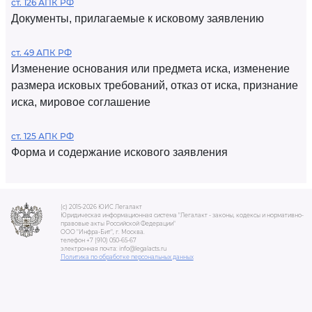
ст. 126 АПК РФ
Документы, прилагаемые к исковому заявлению
ст. 49 АПК РФ
Изменение основания или предмета иска, изменение
размера исковых требований, отказ от иска, признание
иска, мировое соглашение
ст. 125 АПК РФ
Форма и содержание искового заявления
(c) 2015-2026 ЮИС Легалакт
Юридическая информационная система "Легалакт - законы, кодексы и нормативно-
правовые акты Российской Федерации"
ООО "Инфра-Бит", г. Москва.
телефон +7 (910) 050-65-67
электронная почта: info@legalacts.ru
Политика по обработке персональных данных