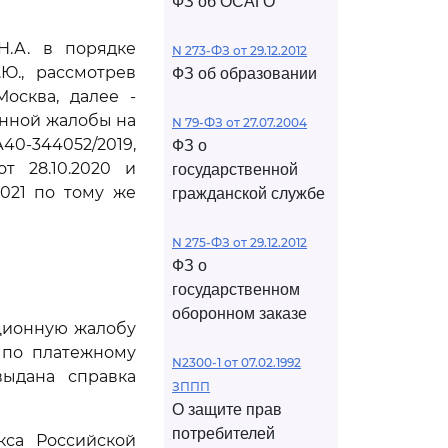
ФЗ об ОСАГО
Н.А. в порядке
N 273-ФЗ от 29.12.2012
Ю., рассмотрев
ФЗ об образовании
Москва, далее -
онной жалобы на
N 79-ФЗ от 27.07.2004
А40-344052/2019,
ФЗ о
т 28.10.2020 и
государственной
2021 по тому же
гражданской службе
N 275-ФЗ от 29.12.2012
ФЗ о
государственном
оборонном заказе
ционную жалобу
 по платежному
N2300-1 от 07.02.1992
выдана справка
ЗППП
О защите прав
потребителей
кса Российской