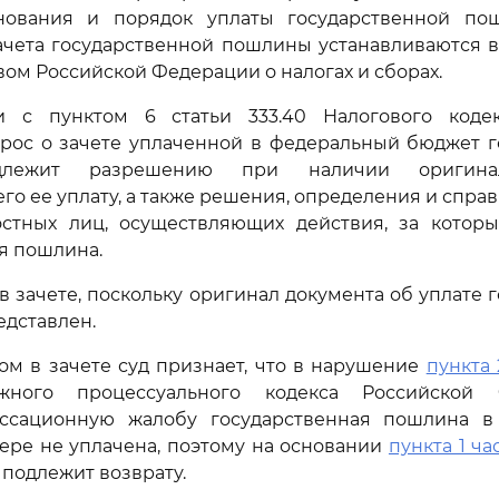
ования и порядок уплаты государственной по
ачета государственной пошлины устанавливаются в
вом Российской Федерации о налогах и сборах.
и с пунктом 6 статьи 333.40 Налогового коде
рос о зачете уплаченной в федеральный бюджет г
лежит разрешению при наличии оригинал
о ее уплату, а также решения, определения и справк
остных лиц, осуществляющих действия, за которы
я пошлина.
 в зачете, поскольку оригинал документа об уплате 
дставлен.
зом в зачете суд признает, что в нарушение
пункта 
ного процессуального кодекса Российской 
ссационную жалобу государственная пошлина в
ере не уплачена, поэтому на основании
пункта 1 час
 подлежит возврату.