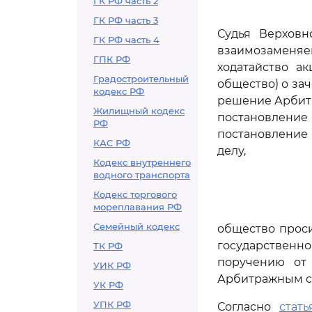
ГК РФ часть 2
ГК РФ часть 3
Судья Верховн
ГК РФ часть 4
взаимозаменяе
ГПК РФ
ходатайство ак
Градостроительный
общество) о за
кодекс РФ
решение Арбитра
Жилищный кодекс
постановление
РФ
постановление 
КАС РФ
делу,
Кодекс внутреннего
водного транспорта
Кодекс торгового
мореплавания РФ
Семейный кодекс
общество прос
государственн
ТК РФ
поручению от 
УИК РФ
Арбитражным с
УК РФ
УПК РФ
Согласно
стать