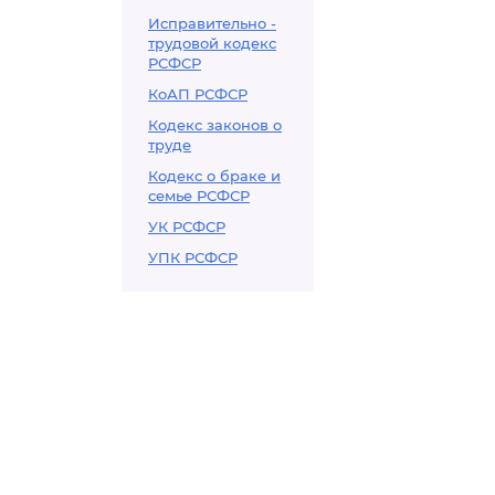
Исправительно -
трудовой кодекс
РСФСР
КоАП РСФСР
Кодекс законов о
труде
Кодекс о браке и
семье РСФСР
УК РСФСР
УПК РСФСР