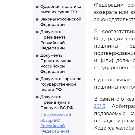
Федерации осн
Судебная практика
высших судов РФ
возврата или з
Законы Российской
законодательст
Федерации
В соответстви
Документы
Президента
Федерации воп
Российской
пошлины под
Федерации
подтверждающег
Документы
и (или) должн
Правительства
Российской
государственна
Федерации
Документы органов
Суд отказывает
государственной
пошлины не пре
власти РФ
Документы
В связи с отка
Президиума и
291.3
Арбитраж
Пленума ВС РФ
подаваемую ка
"Тематический
обзор ВС
порядке и разм
Российской
Кодекса жалоба
Федерации N