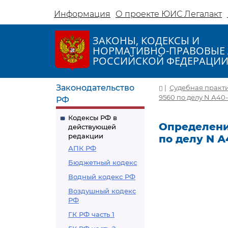
Информация
О проекте ЮИС Легалакт
ЗАКОНЫ, КОДЕКСЫ И
НОРМАТИВНО-ПРАВОВЫЕ 
РОССИЙСКОЙ ФЕДЕРАЦИ
Законодательство
|
Судебная практ
9560 по делу N А40
РФ
Кодексы РФ в
Определение
действующей
редакции
по делу N А
АПК РФ
Бюджетный кодекс
Водный кодекс РФ
Воздушный кодекс
РФ
ГК РФ часть 1