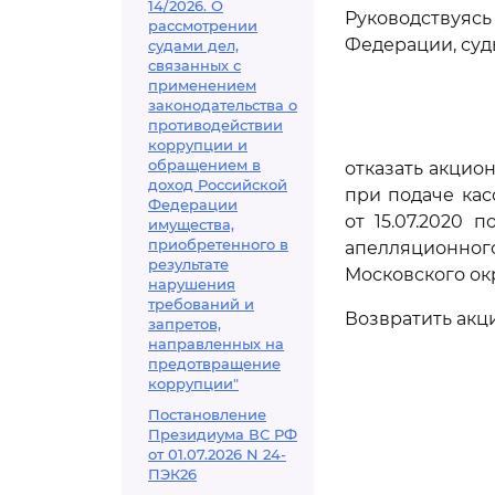
14/2026. О
Руководствуяс
рассмотрении
Федерации, суд
судами дел,
связанных с
применением
законодательства о
противодействии
коррупции и
обращением в
отказать акцио
доход Российской
при подаче ка
Федерации
от 15.07.2020 
имущества,
приобретенного в
апелляционно
результате
Московского окр
нарушения
требований и
Возвратить акц
запретов,
направленных на
предотвращение
коррупции"
Постановление
Президиума ВС РФ
от 01.07.2026 N 24-
ПЭК26