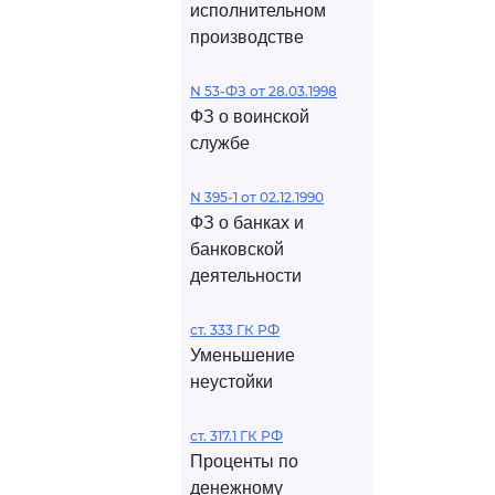
исполнительном
производстве
N 53-ФЗ от 28.03.1998
ФЗ о воинской
службе
N 395-1 от 02.12.1990
ФЗ о банках и
банковской
деятельности
ст. 333 ГК РФ
Уменьшение
неустойки
ст. 317.1 ГК РФ
Проценты по
денежному