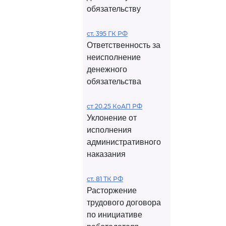
обязательству
ст. 395 ГК РФ
Ответственность за
неисполнение
денежного
обязательства
ст 20.25 КоАП РФ
Уклонение от
исполнения
административного
наказания
ст. 81 ТК РФ
Расторжение
трудового договора
по инициативе