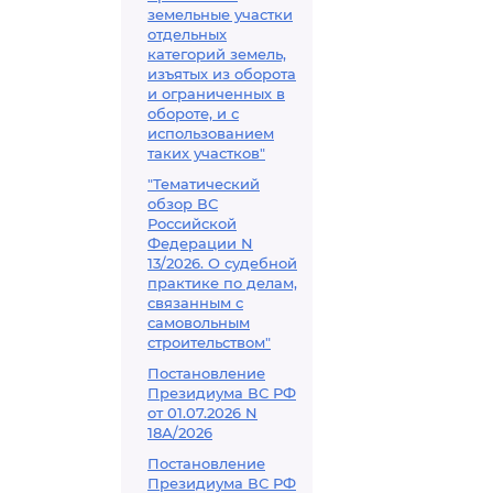
земельные участки
отдельных
категорий земель,
изъятых из оборота
и ограниченных в
обороте, и с
использованием
таких участков"
"Тематический
обзор ВС
Российской
Федерации N
13/2026. О судебной
практике по делам,
связанным с
самовольным
строительством"
Постановление
Президиума ВС РФ
от 01.07.2026 N
18А/2026
Постановление
Президиума ВС РФ