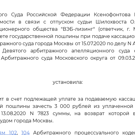
ого Суда Российской Федерации Ксенофонтова 
мости в связи с отпуском судьи Шилохвоста О.
ционерного общества "ВЭБ-лизинг" (ответчик, г. 
чете государственной пошлины при подаче кассаци
жного суда города Москвы от 15.07.2020 по делу N 
 Девятого арбитражного апелляционного суда о
Арбитражного суда Московского округа от 09.03.
установила:
ит в счет подлежащей уплате за подаваемую касса
ой пошлины зачесть 3 000 рублей из уплаченной
13.08.2020 N 7823 суммы, на возврат которой 
удом города Москвы.
ям 102
,
104
Арбитражного процессуального коде