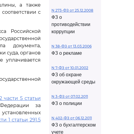
шлины, а также
N 273-ФЗ от 25.12.2008
 соответствии с
ФЗ о
противодействии
кса Российской
коррупции
осударственной
а документа,
N 38-ФЗ от 13.03.2006
и суда, органов
ФЗ о рекламе
е уплачивается
N 7-ФЗ от 10.01.2002
ФЗ об охране
государственной
окружающей среды
N 3-ФЗ от 07.02.2011
2 части 5 статьи
ФЗ о полиции
Федерации за
 установленных
N 402-ФЗ от 06.12.2011
ти 1 статьи 291.5
ФЗ о бухгалтерском
учете