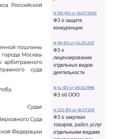
кса Российской
N 135-ФЗ от 26.07.2006
ФЗ о защите
конкуренции
N 99-ФЗ от 04.05.2011
твенной пошлины
ФЗ о
 города Москвы
лицензировании
го арбитражного
отдельных видов
тражного суда
деятельности
N 14-ФЗ от 08.02.1998
лобу.
ФЗ об ООО
Судья
N 223-ФЗ от 18.07.2011
ФЗ о закупках
Верховного Суда
товаров, работ, услуг
ской Федерации
отдельными видами