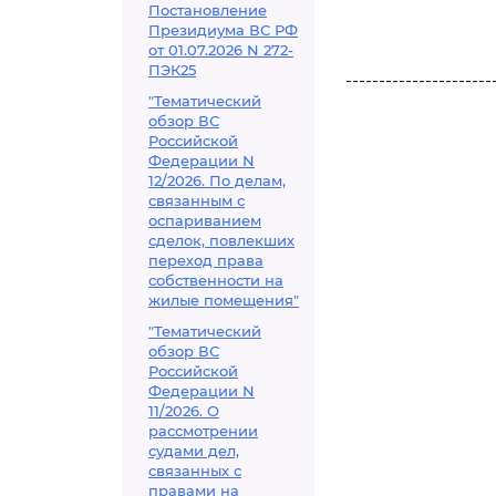
Постановление
Президиума ВС РФ
от 01.07.2026 N 272-
ПЭК25
----------------------
"Тематический
обзор ВС
Российской
Федерации N
12/2026. По делам,
связанным с
оспариванием
сделок, повлекших
переход права
собственности на
жилые помещения"
"Тематический
обзор ВС
Российской
Федерации N
11/2026. О
рассмотрении
судами дел,
связанных с
правами на