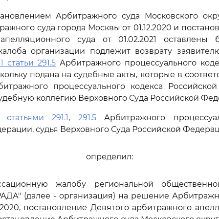
ановлением Арбитражного суда Московского округ
ажного суда города Москвы от 01.12.2020 и постано
апелляционного суда от 01.02.2021 оставлены 
жалоба организации подлежит возврату заявител
1 статьи 291.5
Арбитражного процессуального коде
кольку подана на судебные акты, которые в соответ
итражного процессуального кодекса Российско
удебную коллегию Верховного Суда Российской Фед
сь
статьями 291.1
,
291.5
Арбитражного процессуал
ерации, судья Верховного Суда Российской Федера
определил:
ассационную жалобу региональной общественно
АДА" (далее - организация) на решение Арбитражн
2.2020, постановление Девятого арбитражного апел