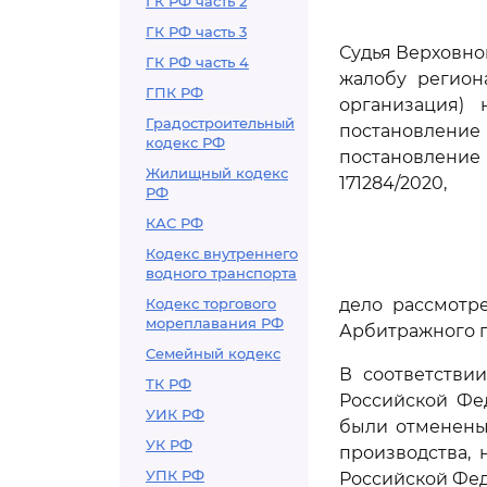
ГК РФ часть 2
ГК РФ часть 3
Судья Верховно
ГК РФ часть 4
жалобу регион
ГПК РФ
организация) 
Градостроительный
постановление
кодекс РФ
постановление 
Жилищный кодекс
171284/2020,
РФ
КАС РФ
Кодекс внутреннего
водного транспорта
Кодекс торгового
дело рассмотр
мореплавания РФ
Арбитражного п
Семейный кодекс
В соответстви
ТК РФ
Российской Фе
УИК РФ
были отменены
УК РФ
производства,
УПК РФ
Российской Фе