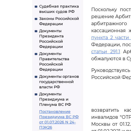
Судебная практика
Поскольку пост
высших судов РФ
решение Арбитр
Законы Российской
арбитражного 
Федерации
кассационная 
Документы
Президента
пункта 2 части 
Российской
Федерации, пос
Федерации
статьи 291.1
Арб
Документы
обжалуются в С
Правительства
Российской
Федерации
Руководствуя
Документы органов
Российской Фед
государственной
власти РФ
Документы
Президиума и
Пленума ВС РФ
возвратить к
Постановление
Президиума ВС РФ
инвалидов "ОТР
от 01.07.2026 N 24-
Москвы от 01.1
ПЭК26