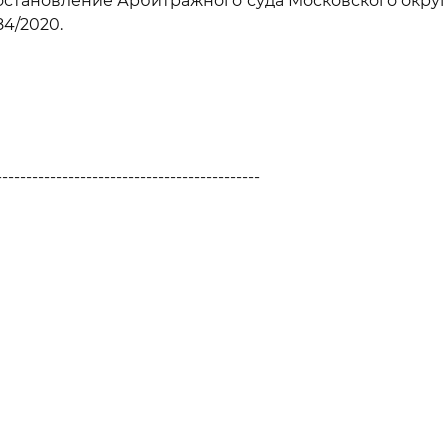
 постановление Арбитражного суда Московского округа 
84/2020.
--------------------------------------------