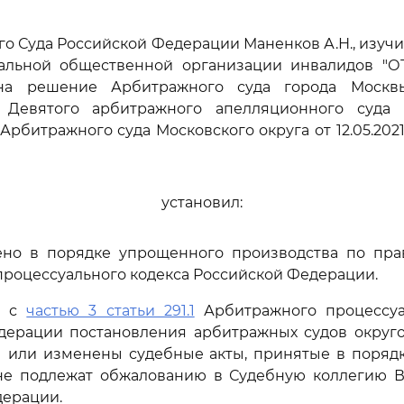
го Суда Российской Федерации Маненков А.Н., изуч
альной общественной организации инвалидов "ОТ
на решение Арбитражного суда города Москвы 
 Девятого арбитражного апелляционного суда о
Арбитражного суда Московского округа от 12.05.2021
установил:
ено в порядке упрощенного производства по пр
роцессуального кодекса Российской Федерации.
и с
частью 3 статьи 291.1
Арбитражного процессуа
дерации постановления арбитражных судов округо
 или изменены судебные акты, принятые в поряд
 не подлежат обжалованию в Судебную коллегию В
дерации.