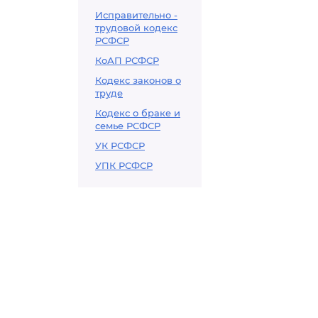
Исправительно -
трудовой кодекс
РСФСР
КоАП РСФСР
Кодекс законов о
труде
Кодекс о браке и
семье РСФСР
УК РСФСР
УПК РСФСР