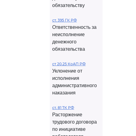
обязательству
ст. 395 ГК РФ
Ответственность за
неисполнение
денежного
обязательства
ст 20.25 КоАП РФ
Уклонение от
исполнения
административного
наказания
ст. 81 ТК РФ
Расторжение
трудового договора
по инициативе