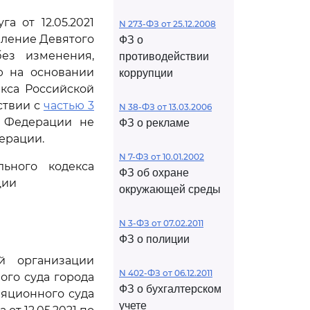
а от 12.05.2021
N 273-ФЗ от 25.12.2008
вление Девятого
ФЗ о
без изменения,
противодействии
ю на основании
коррупции
кса Российской
ствии с
частью 3
N 38-ФЗ от 13.03.2006
й Федерации не
ФЗ о рекламе
ерации.
N 7-ФЗ от 10.01.2002
ьного кодекса
ФЗ об охране
ции
окружающей среды
N 3-ФЗ от 07.02.2011
ФЗ о полиции
й организации
N 402-ФЗ от 06.12.2011
ого суда города
ФЗ о бухгалтерском
ляционного суда
учете