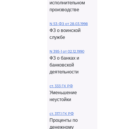
исполнительном
производстве
N 53-ФЗ от 28.03.1998
ФЗ о воинской
службе
N 395-1 от 02.12.1990
ФЗ о банках и
банковской
деятельности
ст. 333 ГК РФ
Уменьшение
неустойки
ст. 317.1 ГК РФ
Проценты по
денежному