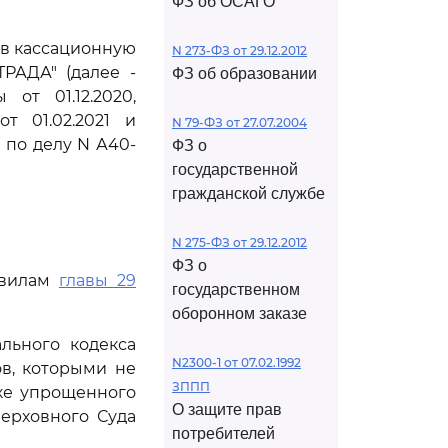
ФЗ об ОСАГО
ив кассационную
N 273-ФЗ от 29.12.2012
РАДА" (далее -
ФЗ об образовании
от 01.12.2020,
т 01.02.2021 и
N 79-ФЗ от 27.07.2004
 по делу N А40-
ФЗ о
государственной
гражданской службе
N 275-ФЗ от 29.12.2012
ФЗ о
авилам
главы 29
государственном
оборонном заказе
льного кодекса
N2300-1 от 07.02.1992
в, которыми не
ЗППП
ке упрощенного
О защите прав
ерховного Суда
потребителей