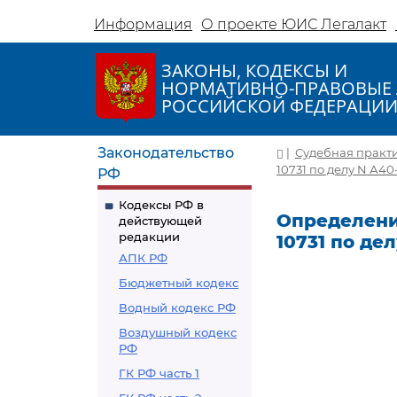
Информация
О проекте ЮИС Легалакт
ЗАКОНЫ, КОДЕКСЫ И
НОРМАТИВНО-ПРАВОВЫЕ 
РОССИЙСКОЙ ФЕДЕРАЦИ
Законодательство
|
Судебная практ
10731 по делу N А40
РФ
Кодексы РФ в
Определение
действующей
редакции
10731 по де
АПК РФ
Бюджетный кодекс
Водный кодекс РФ
Воздушный кодекс
РФ
ГК РФ часть 1