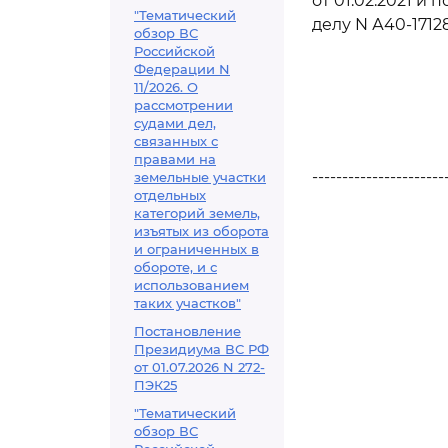
от 01.02.2021 и
"Тематический
делу N А40-1712
обзор ВС
Российской
Федерации N
11/2026. О
рассмотрении
судами дел,
связанных с
правами на
----------------------
земельные участки
отдельных
категорий земель,
изъятых из оборота
и ограниченных в
обороте, и с
использованием
таких участков"
Постановление
Президиума ВС РФ
от 01.07.2026 N 272-
ПЭК25
"Тематический
обзор ВС