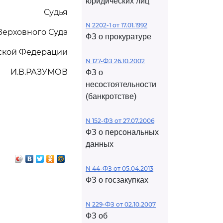
юридических лиц
Судья
N 2202-1 от 17.01.1992
Верховного Суда
ФЗ о прокуратуре
ской Федерации
N 127-ФЗ 26.10.2002
И.В.РАЗУМОВ
ФЗ о
несостоятельности
(банкротстве)
N 152-ФЗ от 27.07.2006
ФЗ о персональных
данных
N 44-ФЗ от 05.04.2013
ФЗ о госзакупках
N 229-ФЗ от 02.10.2007
ФЗ об