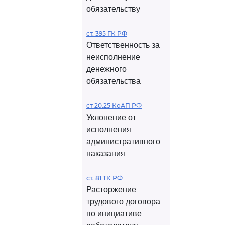
обязательству
ст. 395 ГК РФ
Ответственность за
неисполнение
денежного
обязательства
ст 20.25 КоАП РФ
Уклонение от
исполнения
административного
наказания
ст. 81 ТК РФ
Расторжение
трудового договора
по инициативе