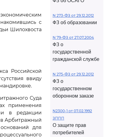
ФЗ об ОСАГО
 экономическим
N 273-ФЗ от 29.12.2012
знакомившись с
ФЗ об образовании
удьи Шилохвоста
N 79-ФЗ от 27.07.2004
ФЗ о
государственной
гражданской службе
кса Российской
N 275-ФЗ от 29.12.2012
сутствия ввиду
ФЗ о
омандировке.
государственном
оборонном заказе
битражного Суда
сах применения
N2300-1 от 07.02.1992
ии в редакции
ЗППП
й в Арбитражный
О защите прав
 оснований для
потребителей
оцессуального