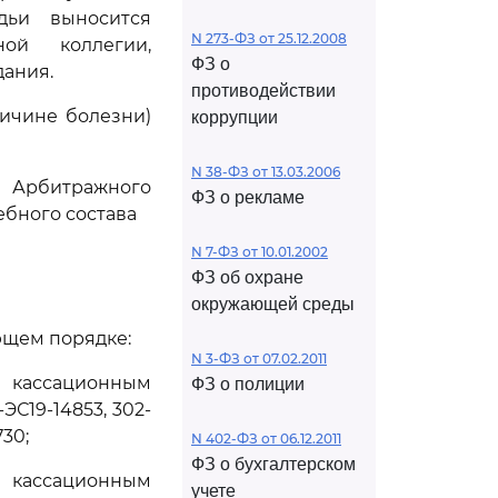
дьи выносится
N 273-ФЗ от 25.12.2008
ной коллегии,
ФЗ о
дания.
противодействии
ричине болезни)
коррупции
N 38-ФЗ от 13.03.2006
Арбитражного
ФЗ о рекламе
ебного состава
N 7-ФЗ от 10.01.2002
ФЗ об охране
окружающей среды
ющем порядке:
N 3-ФЗ от 07.02.2011
о кассационным
ФЗ о полиции
ЭС19-14853, 302-
730;
N 402-ФЗ от 06.12.2011
ФЗ о бухгалтерском
о кассационным
учете