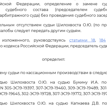
ийской Федерации, определение о замене су
м судебного состава (председателем судеб
арбитражного суда) без проведения судебного засе
ельным отсутствием судьи Шилохвоста О.Ю. (по п
алобы следует передать другим судьям.
 изложенного, руководствуясь
статьями 18
,
184
о кодекса Российской Федерации, председатель суд
определил:
ену судьи по кассационным производствам в следу
удью Шилохвоста О.Ю. на судью Букину И.А. п
 305-ЭС19-19397, 307-ЭС19-19460, 309-ЭС19-19489, 301-
ЭС19-19645, 302-ЭС19-19728, 307-ЭС19-19772, 307-ЭС19-19
удью Шилохвоста О.Ю. на судью Капкаева Д.В. п