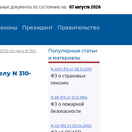
льные документы по состоянию на:
07 августа 2026
Законы
Президент
Правительство
Популярные статьи
019 по делу N 310-
и материалы
N 400-ФЗ от 28.12.2013
елу N 310-
ФЗ о страховых
пенсиях
N 69-ФЗ от 21.12.1994
ФЗ о пожарной
безопасности
N 40-ФЗ от 25.04.2002