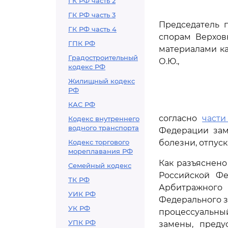
ГК РФ часть 2
ГК РФ часть 3
Председатель 
ГК РФ часть 4
спорам Верхов
ГПК РФ
материалами ка
Градостроительный
О.Ю.,
кодекс РФ
Жилищный кодекс
РФ
КАС РФ
согласно
части
Кодекс внутреннего
водного транспорта
Федерации зам
Кодекс торгового
болезни, отпус
мореплавания РФ
Как разъяснено
Семейный кодекс
Российской Фе
ТК РФ
Арбитражного
УИК РФ
Федерального з
УК РФ
процессуальны
УПК РФ
замены, пред