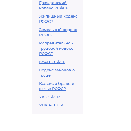
Гражданский
кодекс РСФСР
Жилищный кодекс
РСФСР
Земельный кодекс
РСФСР
Исправительно -
трудовой кодекс
РСФСР
КоАП РСФСР
Кодекс законов о
труде
Кодекс о браке и
семье РСФСР
УК РСФСР
УПК РСФСР