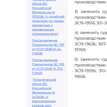
производствам N
обзор ВС
Российской
3) заменить с
Федерации N
13/2026. О судебной
производствам N
практике по делам,
ЭС19-19516, 301-
связанным с
самовольным
4) заменить су
строительством"
производствам N
Постановление
ЭС19-19636, 307-
Президиума ВС РФ
от 01.07.2026 N 24-
19769;
ПЭК26
5) заменить с
Постановление
Президиума ВС РФ
производствам N
от 01.07.2026 N 272-
ЭС19-19596, 310-
ПЭК25
19656.
"Тематический
обзор ВС
Российской
Федерации N
14/2026. О
рассмотрении
судами дел,