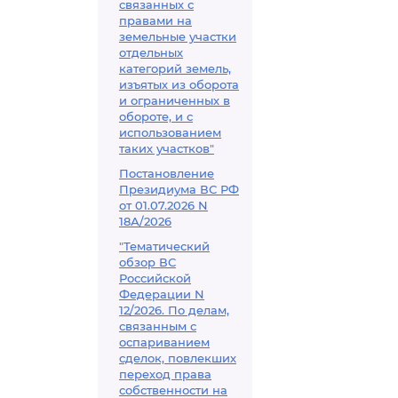
связанных с
правами на
земельные участки
отдельных
категорий земель,
изъятых из оборота
и ограниченных в
обороте, и с
использованием
таких участков"
Постановление
Президиума ВС РФ
от 01.07.2026 N
18А/2026
"Тематический
обзор ВС
Российской
Федерации N
12/2026. По делам,
связанным с
оспариванием
сделок, повлекших
переход права
собственности на