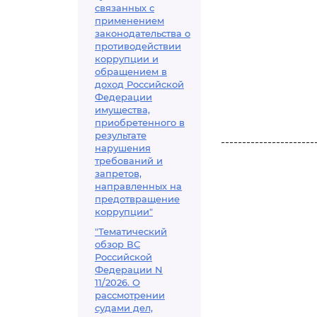
связанных с
применением
законодательства о
противодействии
коррупции и
обращением в
доход Российской
Федерации
имущества,
приобретенного в
результате
----------------------
нарушения
требований и
запретов,
направленных на
предотвращение
коррупции"
"Тематический
обзор ВС
Российской
Федерации N
11/2026. О
рассмотрении
судами дел,