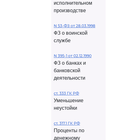
исполнительном
производстве
N 53-ФЗ от 28.03.1998
ФЗ о воинской
службе
N 395-1 от 02.12.1990
ФЗ о банках и
банковской
деятельности
ст. 333 ГК РФ
Уменьшение
неустойки
ст. 317.1 ГК РФ
Проценты по
денежному