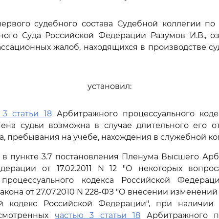
первого судебного состава Судебной коллегии по
ного Суда Российской Федерации Разумов И.В., о
ссационных жалоб, находящихся в производстве с
установил:
 3 статьи 18
Арбитражного процессуального коде
ена судьи возможна в случае длительного его от
ка, пребывания на учебе, нахождения в служебной к
 в пункте 3.7 постановления Пленума Высшего Ар
дерации от 17.02.2011 N 12 "О некоторых вопро
 процессуального кодекса Российской Федерац
акона от 27.07.2010 N 228-ФЗ "О внесении изменени
й кодекс Российской Федерации", при наличии
усмотренных
частью 3 статьи 18
Арбитражного пр