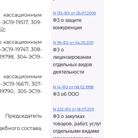
N 135-ФЗ от 26.07.2006
о кассационным
ФЗ о защите
ЭС19-19517, 309-
конкуренции
52;
по кассационным
N 99-ФЗ от 04.05.2011
ЭС19-19747, 308-
ФЗ о
-19798, 304-ЭС19-
лицензировании
отдельных видов
деятельности
о кассационным
ЭС19-16671, 307-
N 14-ФЗ от 08.02.1998
-19790, 305-ЭС19-
ФЗ об ООО
N 223-ФЗ от 18.07.2011
Председатель
ФЗ о закупках
товаров, работ, услуг
дебного состава,
отдельными видами