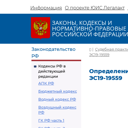
Информация
О проекте ЮИС Легалакт
ЗАКОНЫ, КОДЕКСЫ И
НОРМАТИВНО-ПРАВОВЫЕ 
РОССИЙСКОЙ ФЕДЕРАЦИ
Законодательство
|
Судебная практ
ЭС19-19559
РФ
Кодексы РФ в
Определение
действующей
редакции
ЭС19-19559
АПК РФ
Бюджетный кодекс
Водный кодекс РФ
Воздушный кодекс
РФ
ГК РФ часть 1