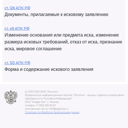
ст. 126 АПК РФ
Документы, прилагаемые к исковому заявлению
ст. 49 АПК РФ
Изменение основания или предмета иска, изменение
размера исковых требований, отказ от иска, признание
иска, мировое соглашение
ст. 125 АПК РФ
Форма и содержание искового заявления
(c) 2015-2026 ЮИС Легалакт
Юридическая информационная система "Легалакт - законы, кодексы и нормативно-
правовые акты Российской Федерации"
ООО "Инфра-Бит", г. Москва.
телефон +7 (910) 050-65-67
электронная почта: info@legalacts.ru
Политика по обработке персональных данных