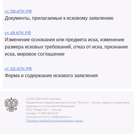
ст. 126 АПК РФ
Документы, прилагаемые к исковому заявлению
ст. 49 АПК РФ
Изменение основания или предмета иска, изменение
размера исковых требований, отказ от иска, признание
иска, мировое соглашение
ст. 125 АПК РФ
Форма и содержание искового заявления
(c) 2015-2026 ЮИС Легалакт
Юридическая информационная система "Легалакт - законы, кодексы и нормативно-
правовые акты Российской Федерации"
ООО "Инфра-Бит", г. Москва.
телефон +7 (910) 050-65-67
электронная почта: info@legalacts.ru
Политика по обработке персональных данных