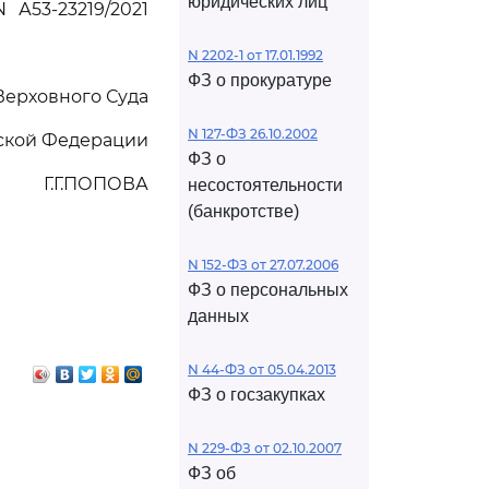
юридических лиц
 А53-23219/2021
N 2202-1 от 17.01.1992
ФЗ о прокуратуре
Верховного Суда
N 127-ФЗ 26.10.2002
ской Федерации
ФЗ о
Г.Г.ПОПОВА
несостоятельности
(банкротстве)
N 152-ФЗ от 27.07.2006
ФЗ о персональных
данных
N 44-ФЗ от 05.04.2013
ФЗ о госзакупках
N 229-ФЗ от 02.10.2007
ФЗ об