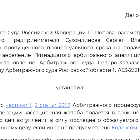
Дело 
го Суда Российской Федерации Г.Г. Попова, рассмот
ого предпринимателя Сухомлинова Сергея Вл
и пропущенного процессуального срока на подач
тановление Пятнадцатого арбитражного апелляци
постановление Арбитражного суда Северо-Кавказс
елу Арбитражного суда Ростовской области N А53-23219
установил:
 с
частями 1
,
2 статьи 291.2
Арбитражного процессуа
дерации кассационная жалоба подается в срок, 
о дня вступления в силу последнего обжалуемого 
анному делу, если иное не предусмотрено
Кодексом
.