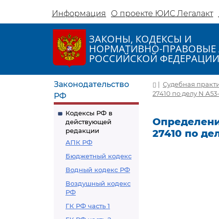
Информация
О проекте ЮИС Легалакт
ЗАКОНЫ, КОДЕКСЫ И
НОРМАТИВНО-ПРАВОВЫЕ 
РОССИЙСКОЙ ФЕДЕРАЦИ
Законодательство
|
Судебная практ
27410 по делу N А53-
РФ
Кодексы РФ в
Определение
действующей
редакции
27410 по дел
АПК РФ
Бюджетный кодекс
Водный кодекс РФ
Воздушный кодекс
РФ
ГК РФ часть 1