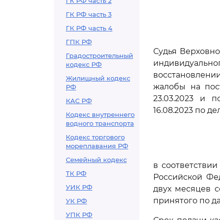
ГК РФ часть 2
ГК РФ часть 3
ГК РФ часть 4
ГПК РФ
Судья Верховно
Градостроительный
индивидуальн
кодекс РФ
восстановлени
Жилищный кодекс
жалобы на пос
РФ
23.03.2023 и 
КАС РФ
16.08.2023 по д
Кодекс внутреннего
водного транспорта
Кодекс торгового
мореплавания РФ
Семейный кодекс
в соответствии
ТК РФ
Российской Фе
УИК РФ
двух месяцев с
принятого по д
УК РФ
УПК РФ