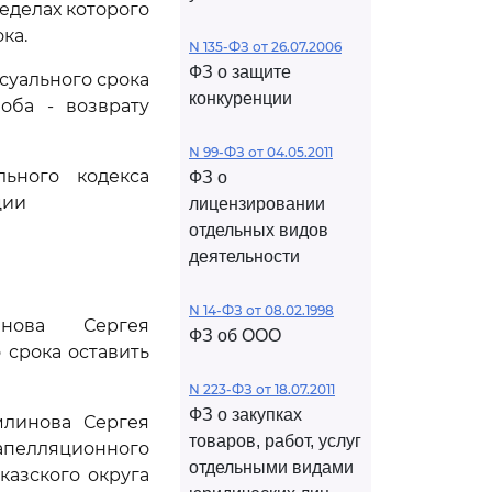
еделах которого
ка.
N 135-ФЗ от 26.07.2006
ФЗ о защите
суального срока
конкуренции
оба - возврату
N 99-ФЗ от 04.05.2011
ьного кодекса
ФЗ о
ции
лицензировании
отдельных видов
деятельности
N 14-ФЗ от 08.02.1998
инова Сергея
ФЗ об ООО
срока оставить
N 223-ФЗ от 18.07.2011
ФЗ о закупках
млинова Сергея
товаров, работ, услуг
апелляционного
отдельными видами
казского округа