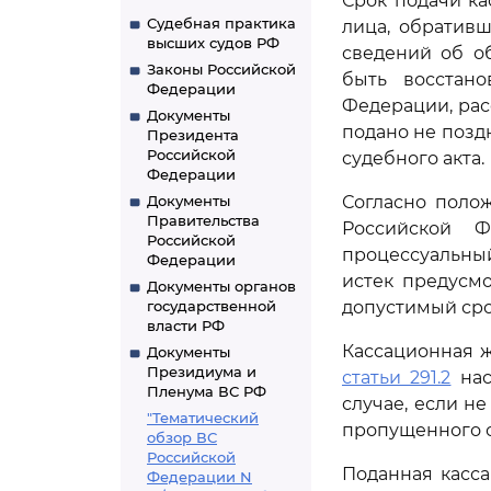
Срок подачи к
Судебная практика
лица, обративш
высших судов РФ
сведений об о
Законы Российской
быть восстано
Федерации
Федерации, рас
Документы
подано не позд
Президента
Российской
судебного акта.
Федерации
Документы
Согласно пол
Правительства
Российской Ф
Российской
процессуальный
Федерации
истек предусм
Документы органов
государственной
допустимый сро
власти РФ
Кассационная ж
Документы
Президиума и
статьи 291.2
нас
Пленума ВС РФ
случае, если н
"Тематический
пропущенного с
обзор ВС
Российской
Поданная касс
Федерации N