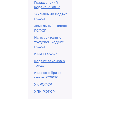
Гражданский
кодекс РСФСР
Жилищный кодекс
РСФСР
Земельный кодекс
РСФСР
Исправительно -
трудовой кодекс
РСФСР
КоАП РСФСР
Кодекс законов о
труде
Кодекс о браке и
семье РСФСР
УК РСФСР
УПК РСФСР