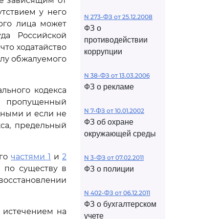
е зависящим от
утствием у него
N 273-ФЗ от 25.12.2008
ого лица может
ФЗ о
уда Российской
противодействии
что ходатайство
коррупции
илу обжалуемого
N 38-ФЗ от 13.03.2006
ФЗ о рекламе
льного кодекса
т пропущенный
N 7-ФЗ от 10.01.2002
ьными и если не
ФЗ об охране
са, предельный
окружающей среды
ого
частями 1
и
2
N 3-ФЗ от 07.02.2011
 по существу в
ФЗ о полиции
 восстановлении
N 402-ФЗ от 06.12.2011
ФЗ о бухгалтерском
 истечением на
учете