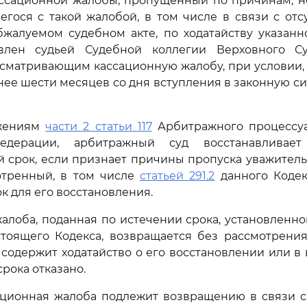
ассационной жалобы, пропущенный по причинам, н
егося с такой жалобой, в том числе в связи с отс
бжалуемом судебном акте, по ходатайству указанн
влен судьей Судебной коллегии Верховного С
сматривающим кассационную жалобу, при условии, 
нее шести месяцев со дня вступления в законную с
ожениям
части 2 статьи 117
Арбитражного процессуа
едерации, арбитражный суд восстанавливае
 срок, если признает причины пропуска уважител
отренный, в том числе
статьей 291.2
данного Кодек
к для его восстановления.
алоба, поданная по истечении срока, установленн
тоящего Кодекса, возвращается без рассмотрения
е содержит ходатайство о его восстановлении или в
рока отказано.
ационная жалоба подлежит возвращению в связи с