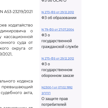
ФЗ об ОСАГО
N А53-23219/2021
N 273-ФЗ от 29.12.2012
ФЗ об образовании
рев ходатайство
N 79-ФЗ от 27.07.2004
адимировича о
ФЗ о
у кассационной
государственной
онного суда от
гражданской службе
кого округа от
/2021,
N 275-ФЗ от 29.12.2012
ФЗ о
государственном
оборонном заказе
льного кодекса
не превышающий
N2300-1 от 07.02.1992
судебного акта,
ЗППП
О защите прав
потребителей