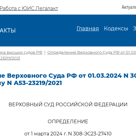
Актуал
Работа с ЮИС Легалакт
Главная
Кодексы
АКТЫ
И
ика высших судов РФ
|
Определение Верховного Суда РФ от 01.03
23219/2021
 Верховного Суда РФ от 01.03.2024 N 3
у N А53-23219/2021
ВЕРХОВНЫЙ СУД РОССИЙСКОЙ ФЕДЕРАЦИИ
ОПРЕДЕЛЕНИЕ
от 1 марта 2024 г. N 308-ЭС23-27410