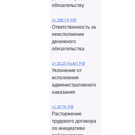
обязательству
ст. 395 ГК РФ
Ответственность за
неисполнение
денежного
обязательства
ст 20.25 КоАП РФ
Уклонение от
исполнения
административного
наказания
ст. 81 ТК РФ
Расторжение
трудового договора
по инициативе