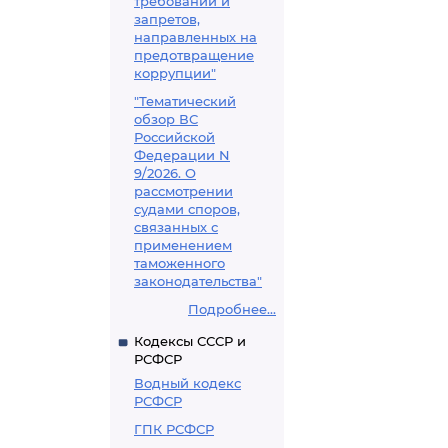
требований и
запретов,
направленных на
предотвращение
коррупции"
"Тематический
обзор ВС
Российской
Федерации N
9/2026. О
рассмотрении
судами споров,
связанных с
применением
таможенного
законодательства"
Подробнее...
Кодексы СССР и
РСФСР
Водный кодекс
РСФСР
ГПК РСФСР