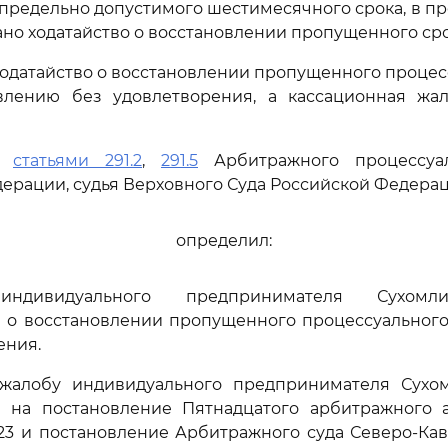
 предельно допустимого шестимесячного срока, в пр
ано ходатайство о восстановлении пропущенного сро
 ходатайство о восстановлении пропущенного процес
влению без удовлетворения, а кассационная жал
сь
статьями 291.2
,
291.5
Арбитражного процессуал
ерации, судья Верховного Суда Российской Федера
определил:
 индивидуального предпринимателя Сухомл
 о восстановлении пропущенного процессуального 
ения.
жалобу индивидуального предпринимателя Сухо
 на постановление Пятнадцатого арбитражного 
2023 и постановление Арбитражного суда Северо-Кав