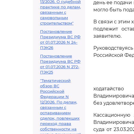
13/2026. О судебной
день ее подачи
практике по делам,
могло быть под
связанным с
самовольным
В связи с этим
строительством"
подлежит оста
Постановление
заявителю.
Президиума ВС РФ
от 01.07.2026 N 24-
ПЭК26
Руководствуя
Российской Фед
Постановление
Президиума ВС РФ
от 01.07.2026 N 272-
ПЭК25
"Тематический
обзор ВС
ходатайство
Российской
Владимировича
Федерации N
12/2026. По делам,
без удовлетвор
связанным с
оспариванием
Кассационную 
сделок, повлекших
Владимировича
переход права
собственности на
суда от 23.03.