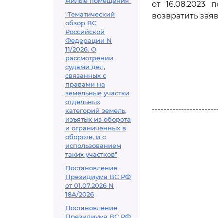
жилые помещения"
от 16.08.2023 
"Тематический
возвратить зая
обзор ВС
Российской
Федерации N
11/2026. О
рассмотрении
судами дел,
связанных с
правами на
земельные участки
отдельных
----------------------
категорий земель,
изъятых из оборота
и ограниченных в
обороте, и с
использованием
таких участков"
Постановление
Президиума ВС РФ
от 01.07.2026 N
18А/2026
Постановление
Президиума ВС РФ