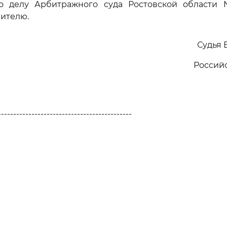
по делу Арбитражного суда Ростовской области N
вителю.
Судья 
Россий
--------------------------------------------