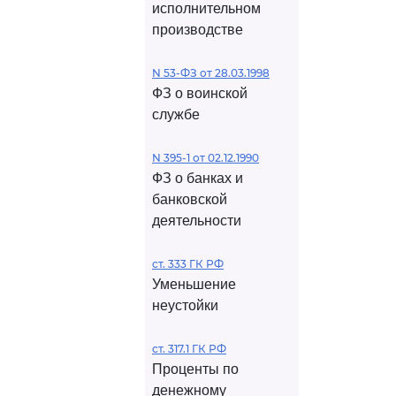
исполнительном
производстве
N 53-ФЗ от 28.03.1998
ФЗ о воинской
службе
N 395-1 от 02.12.1990
ФЗ о банках и
банковской
деятельности
ст. 333 ГК РФ
Уменьшение
неустойки
ст. 317.1 ГК РФ
Проценты по
денежному