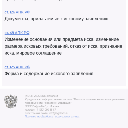
ст. 126 АПК РФ
Документы, прилагаемые к исковому заявлению
ст. 49 АПК РФ
Изменение основания или предмета иска, изменение
размера исковых требований, отказ от иска, признание
иска, мировое соглашение
ст. 125 АПК РФ
Форма и содержание искового заявления
(c) 2015-2026 ЮИС Легалакт
Юридическая информационная система "Легалакт - законы, кодексы и нормативно-
правовые акты Российской Федерации"
ООО "Инфра-Бит", г. Москва.
телефон +7 (910) 050-65-67
электронная почта: info@legalacts.ru
Политика по обработке персональных данных