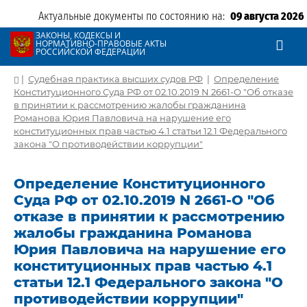
Актуальные документы по состоянию на:
09 августа 2026
ЗАКОНЫ, КОДЕКСЫ И
НОРМАТИВНО-ПРАВОВЫЕ АКТЫ
РОССИЙСКОЙ ФЕДЕРАЦИИ
|
Судебная практика высших судов РФ
|
Определение
Конституционного Суда РФ от 02.10.2019 N 2661-О "Об отказе
в принятии к рассмотрению жалобы гражданина
Романова Юрия Павловича на нарушение его
конституционных прав частью 4.1 статьи 12.1 Федерального
закона "О противодействии коррупции"
Определение Конституционного
Суда РФ от 02.10.2019 N 2661-О "Об
отказе в принятии к рассмотрению
жалобы гражданина Романова
Юрия Павловича на нарушение его
конституционных прав частью 4.1
статьи 12.1 Федерального закона "О
противодействии коррупции"