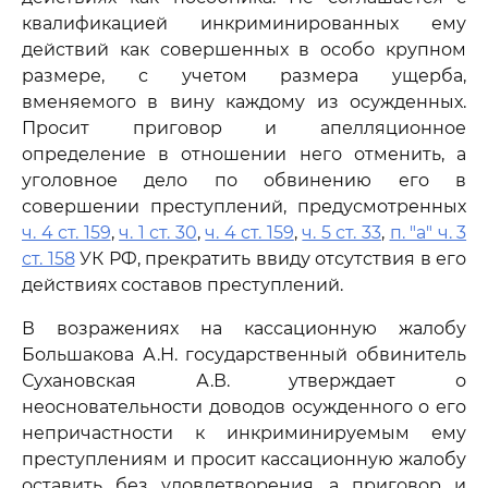
квалификацией инкриминированных ему
действий как совершенных в особо крупном
размере, с учетом размера ущерба,
вменяемого в вину каждому из осужденных.
Просит приговор и апелляционное
определение в отношении него отменить, а
уголовное дело по обвинению его в
совершении преступлений, предусмотренных
ч. 4 ст. 159
,
ч. 1 ст. 30
,
ч. 4 ст. 159
,
ч. 5 ст. 33
,
п. "а" ч. 3
ст. 158
УК РФ, прекратить ввиду отсутствия в его
действиях составов преступлений.
В возражениях на кассационную жалобу
Большакова А.Н. государственный обвинитель
Сухановская А.В. утверждает о
неосновательности доводов осужденного о его
непричастности к инкриминируемым ему
преступлениям и просит кассационную жалобу
оставить без удовлетворения, а приговор и