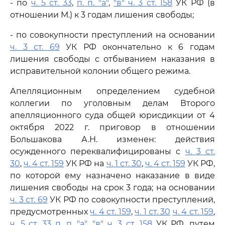
- по
ч. 5 ст. 33
,
п. п. "а"
,
"в" ч. 3 ст. 158
УК РФ (в
отношении М.) к 3 годам лишения свободы;
- по совокупности преступлений на основании
ч. 3 ст. 69
УК РФ окончательно к 6 годам
лишения свободы с отбыванием наказания в
исправительной колонии общего режима.
Апелляционным определением судебной
коллегии по уголовным делам Второго
апелляционного суда общей юрисдикции от 4
октября 2022 г. приговор в отношении
Большакова А.Н. изменен: действия
осужденного переквалифицированы с
ч. 3 ст.
30
,
ч. 4 ст. 159
УК РФ на
ч. 1 ст. 30
,
ч. 4 ст. 159
УК РФ,
по которой ему назначено наказание в виде
лишения свободы на срок 3 года; на основании
ч. 3 ст. 69
УК РФ по совокупности преступлений,
предусмотренных
ч. 4 ст. 159
,
ч. 1 ст. 30
ч. 4 ст. 159
,
ч. 5 ст. 33
п. п. "а"
,
"в" ч. 3 ст. 158
УК РФ, путем