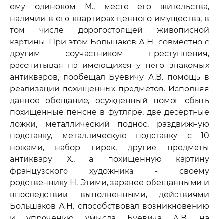
ему одиноком М., месте его жительства,
наличии в его квартирах ценного имущества, в
том числе дорогостоящей живописной
картины. При этом Большаков А.Н., совместно с
другим соучастником преступления,
рассчитывая на имеющихся у него знакомых
антикваров, пообещал Буевичу А.В. помощь в
реализации похищенных предметов. Исполняя
данное обещание, осужденный помог сбыть
похищенные пенсне в футляре, две десертные
ложки, металлический поднос, раздвижную
подставку, металлическую подставку с 10
ножами, набор гирек, другие предметы
антиквару Х., а похищенную картину
французского художника - своему
родственнику Н. Этими, заранее обещанными и
впоследствии выполненными, действиями
Большаков А.Н. способствовал возникновению
и упрочению умысла Буевича А.В. на