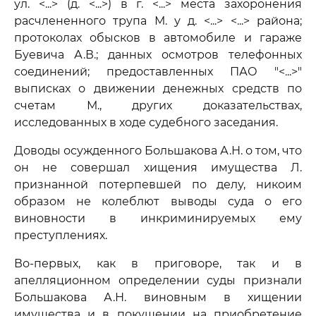
ул. <...> (д. <...>) в г. <...> места захоронения
расчлененного трупа М. у д. <...> <...> района;
протоколах обысков в автомобиле и гараже
Буевича А.В.; данных осмотров телефонных
соединений; предоставленных ПАО "<...>"
выписках о движении денежных средств по
счетам М., других доказательствах,
исследованных в ходе судебного заседания.
Доводы осужденного Большакова А.Н. о том, что
он не совершал хищения имущества Л.
признанной потерпевшей по делу, никоим
образом не колеблют выводы суда о его
виновности в инкриминируемых ему
преступлениях.
Во-первых, как в приговоре, так и в
апелляционном определении суды признали
Большакова А.Н. виновным в хищении
имущества и в покушении на приобретение