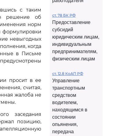
работодателя
ившись с таким
ст. 78 БК РФ
ое решение об
Предоставление
рименения норм
субсидий
 и формулировки
юридическим лицам,
ние невыгодных
индивидуальным
полнения, когда
предпринимателям,
анные в Письме
физическим лицам
 предусмотрены
ст. 12.8 КоАП РФ
ии просит в ее
Управление
енения, считая,
транспортным
онная жалоба не
средством
тмены.
водителем,
находящимся в
го заседания
состоянии
ержал позицию,
опьянения,
 апелляционную
передача