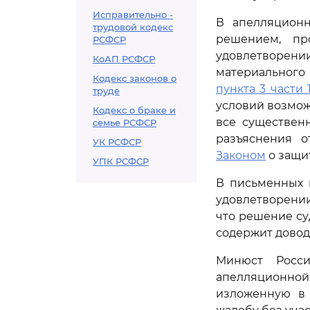
Исправительно -
В апелляционн
трудовой кодекс
решением, пр
РСФСР
удовлетворени
КоАП РСФСР
материального 
Кодекс законов о
пункта 3 части 
труде
условий возмож
Кодекс о браке и
все существен
семье РСФСР
разъяснения о
УК РСФСР
Законом
о защи
УПК РСФСР
В письменных 
удовлетворении
что решение су
содержит довод
Минюст Росс
апелляционной
изложенную в 