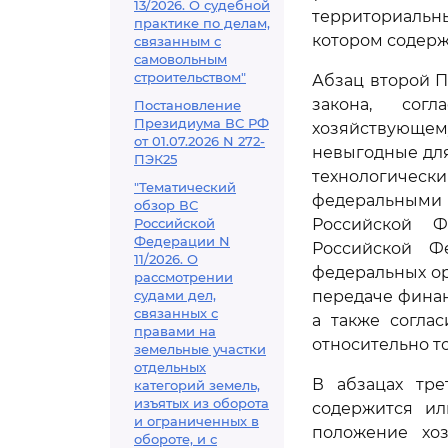
13/2026. О судебной
территориальн
практике по делам,
котором содерж
связанным с
самовольным
строительством"
Абзац второй 
закона, сог
Постановление
Президиума ВС РФ
хозяйствующему
от 01.07.2026 N 272-
невыгодные для
ПЭК25
технологиче
"Тематический
федеральным
обзор ВС
Российской
Российской Ф
Федерации N
Российской Ф
11/2026. О
федеральных ор
рассмотрении
судами дел,
передаче финан
связанных с
а также согла
правами на
относительно то
земельные участки
отдельных
В абзацах тре
категорий земель,
изъятых из оборота
содержится ил
и ограниченных в
положение хо
обороте, и с