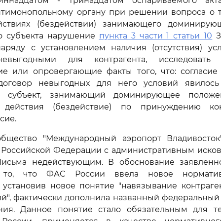
иннадцатом - тринадцатом оспариваемого ак
нтимонопольному органу при решении вопроса о т
йствиях (бездействии) занимающего доминирую
о субъекта нарушение
пункта 3 части 1 статьи 10
З
наряду с установлением наличия (отсутствия) усл
евыгодными для контрагента, исследовать об
е или опровергающие факты того, что: согласие 
договор невыгодных для него условий явилось
й субъект, занимающий доминирующее положе
 действия (бездействие) по принуждению кон
сие.
бщество "Международный аэропорт Владивосток
 Российской Федерации с административным иско
исьма недействующим. В обоснование заявленн
 то, что ФАС России ввела новое нормати
, установив новое понятие "навязывание контраге
ий", фактически дополнила названный федеральный 
ния. Данное понятие стало обязательным для т