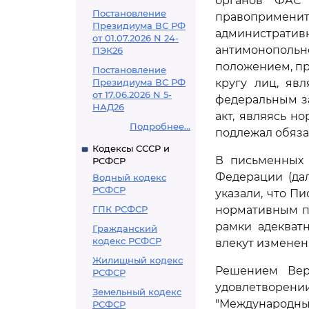
органов ФАС 
Постановление
правоприменит
Президиума ВС РФ
администрат
от 01.07.2026 N 24-
антимонополь
ПЭК26
положением, п
Постановление
Президиума ВС РФ
кругу лиц, яв
от 17.06.2026 N 5-
федеральным з
НАД26
акт, являясь н
Подробнее...
подлежал обяза
Кодексы СССР и
В письменных 
РСФСР
Федерации (да
Водный кодекс
РСФСР
указали, что П
ГПК РСФСР
нормативным п
рамки адекват
Гражданский
кодекс РСФСР
влекут изменен
Жилищный кодекс
Решением Вер
РСФСР
удовлетворени
Земельный кодекс
"Международный
РСФСР