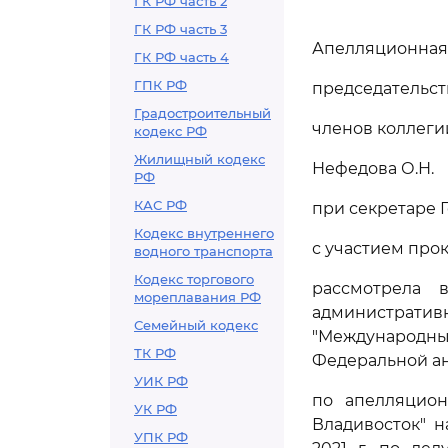
ГК РФ часть 2
ГК РФ часть 3
Апелляционная 
ГК РФ часть 4
ГПК РФ
председательст
Градостроительный
членов коллеги
кодекс РФ
Жилищный кодекс
Нефедова О.Н.
РФ
КАС РФ
при секретаре Г
Кодекс внутреннего
с участием прок
водного транспорта
Кодекс торгового
рассмотрела 
мореплавания РФ
администра
Семейный кодекс
"Международны
ТК РФ
Федеральной ан
УИК РФ
по апелляцион
УК РФ
Владивосток" 
УПК РФ