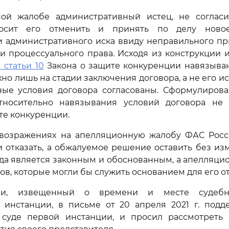
ой жалобе административный истец, не соглас
осит его отменить и принять по делу нов
и административного иска ввиду неправильного п
и процессуального права. Исходя из конструкции
1 статьи 10
Закона о защите конкуренции навязыва
но лишь на стадии заключения договора, а не его ис
ные условия договора согласованы. Сформулиров
тносительно навязывания условий договора не
те конкуренции.
возражениях на апелляционную жалобу ФАС Росс
 отказать, а обжалуемое решение оставить без изм
да является законным и обоснованным, а апелляци
ов, которые могли бы служить основанием для его о
ии, извещенный о времени и месте судебно
 инстанции, в письме от 20 апреля 2021 г. подд
суде первой инстанции, и просил рассмотреть