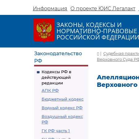
Информация
О проекте ЮИС Легалакт
ЗАКОНЫ, КОДЕКСЫ И
НОРМАТИВНО-ПРАВОВЫЕ 
РОССИЙСКОЙ ФЕДЕРАЦИ
Законодательство
|
Судебная практ
Верховного Суда РФ 
РФ
Кодексы РФ в
Апелляцион
действующей
редакции
Верховного С
АПК РФ
Бюджетный кодекс
Водный кодекс РФ
Воздушный кодекс
РФ
ГК РФ часть 1