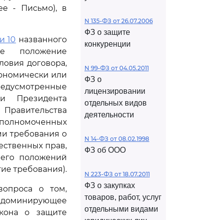
е - Письмо), в
N 135-ФЗ от 26.07.2006
ФЗ о защите
и 10
названного
конкуренции
ее положение
ловия договора,
N 99-ФЗ от 04.05.2011
кономически или
ФЗ о
дусмотренные
лицензировании
и Президента
отдельных видов
Правительства
деятельности
полномоченных
ми требования о
N 14-ФЗ от 08.02.1998
ественных прав,
ФЗ об ООО
него положений
гие требования).
N 223-ФЗ от 18.07.2011
ФЗ о закупках
вопроса о том,
товаров, работ, услуг
о доминирующее
отдельными видами
она о защите