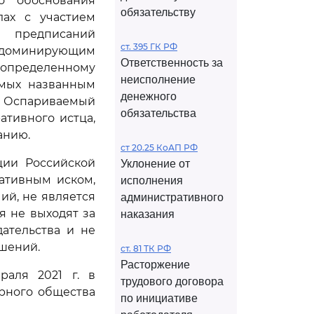
о обоснования
обязательству
лах с участием
 предписаний
ст. 395 ГК РФ
 доминирующим
Ответственность за
еопределенному
неисполнение
емых названным
денежного
. Оспариваемый
обязательства
ативного истца,
анию.
ст 20.25 КоАП РФ
ции Российской
Уклонение от
ативным иском,
исполнения
ий, не является
административного
 не выходят за
наказания
ательства и не
шений.
ст. 81 ТК РФ
Расторжение
аля 2021 г. в
трудового договора
рного общества
по инициативе