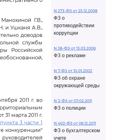
инистративного
N 273-ФЗ от 25.12.2008
ФЗ о
анохиной Г.В.,
противодействии
 и Ушканя А.В.,
коррупции
тельно доводов
польной службы
N 38-ФЗ от 13.03.2006
уры Российской
ФЗ о рекламе
еобоснованной,
N 7-ФЗ от 10.01.2002
ФЗ об охране
окружающей среды
ября 2011 г. во
N 3-ФЗ от 07.02.2011
ерриториальным
ФЗ о полиции
 31 марта 2011 г.
я
пункта 3 части 1
N 402-ФЗ от 06.12.2011
те конкуренции"
ФЗ о бухгалтерском
руководителей
учете