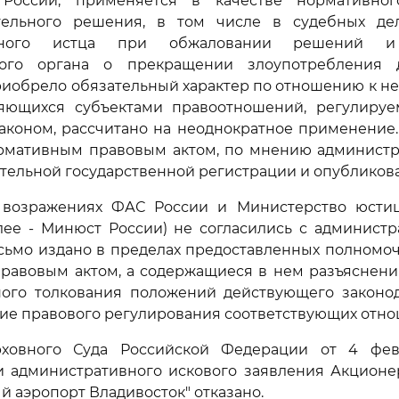
России, применяется в качестве нормативног
ельного решения, в том числе в судебных де
ивного истца при обжаловании решений и
ного органа о прекращении злоупотребления
риобрело обязательный характер по отношению к н
ляющихся субъектами правоотношений, регулиру
аконом, рассчитано на неоднократное применение
ормативным правовым актом, по мнению администр
тельной государственной регистрации и опубликов
возражениях ФАС России и Министерство юсти
лее - Минюст России) не согласились с администр
исьмо издано в пределах предоставленных полномоч
равовым актом, а содержащиеся в нем разъяснения
ного толкования положений действующего законод
ие правового регулирования соответствующих отно
ховного Суда Российской Федерации от 4 февр
и административного искового заявления Акционе
 аэропорт Владивосток" отказано.