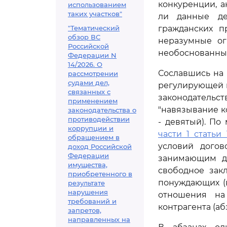
конкуренции, 
использованием
таких участков"
ли данные де
"Тематический
гражданских п
обзор ВС
неразумные ог
Российской
необоснованные
Федерации N
14/2026. О
Сославшись на
рассмотрении
судами дел,
регулирующей п
связанных с
законодательс
применением
"навязывание к
законодательства о
противодействии
- девятый). П
коррупции и
части 1 статьи 
обращением в
условий догов
доход Российской
Федерации
занимающим д
имущества,
свободное зак
приобретенного в
понуждающих (в
результате
нарушения
отношения на
требований и
контрагента (аб
запретов,
направленных на