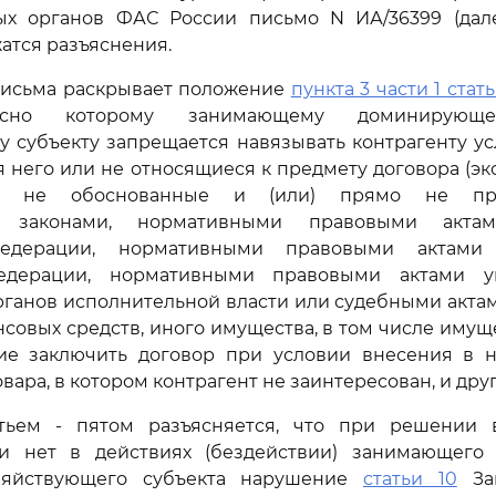
ых органов ФАС России письмо N ИА/36399 (дале
атся разъяснения.
Письма раскрывает положение
пункта 3 части 1 стать
ласно которому занимающему доминирующ
 субъекту запрещается навязывать контрагенту ус
 него или не относящиеся к предмету договора (э
ски не обоснованные и (или) прямо не пре
и законами, нормативными правовыми актам
едерации, нормативными правовыми актами 
едерации, нормативными правовыми актами у
ганов исполнительной власти или судебными акта
совых средств, иного имущества, в том числе имущ
сие заключить договор при условии внесения в 
вара, в котором контрагент не заинтересован, и дру
тьем - пятом разъясняется, что при решении 
и нет в действиях (бездействии) занимающег
зяйствующего субъекта нарушение
статьи 10
Зак