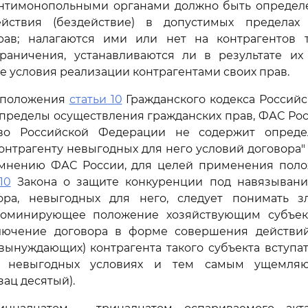
антимонопольными органами должно быть определ
йствия (бездействие) в допустимых пределах 
рав; налагаются ими или нет на контрагентов т
раничения, устанавливаются ли в результате их
 условия реализации контрагентами своих прав.
 положения
статьи 10
Гражданского кодекса Россий
ределы осуществления гражданских прав, ФАС Росс
тво Российской Федерации не содержит опред
онтрагенту невыгодных для него условий договора"
о мнению ФАС России, для целей применения по
10
Закона о защите конкуренции под навязывани
ора, невыгодных для него, следует понимать з
оминирующее положение хозяйствующим субъек
лючение договора в форме совершения действий 
ынуждающих) контрагента такого субъекта вступа
 невыгодных условиях и тем самым ущемля
зац десятый).