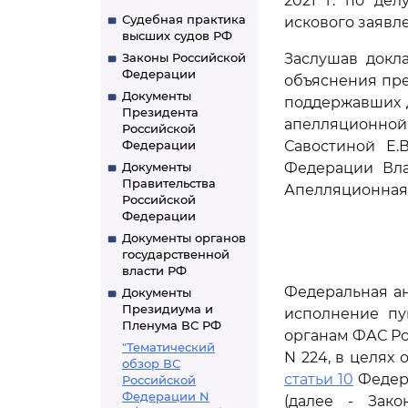
2021 г. по де
Судебная практика
искового заявле
высших судов РФ
Законы Российской
Заслушав докл
Федерации
объяснения пре
Документы
поддержавших 
Президента
апелляционной
Российской
Федерации
Савостиной Е.
Документы
Федерации Вла
Правительства
Апелляционная 
Российской
Федерации
Документы органов
государственной
власти РФ
Федеральная ан
Документы
Президиума и
исполнение пу
Пленума ВС РФ
органам ФАС Рос
"Тематический
N 224, в целя
обзор ВС
статьи 10
Федера
Российской
Федерации N
(далее - Зак