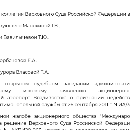
коллегия Верховного Суда Российской Федерации в
вующего Манохиной Г.В.,
и Вавилычевой Т.Ю.,
орбачевой Е.А.
урора Власовой Т.А.
в открытом судебном заседании администрат
тивному исковому заявлению акционерно
й аэропорт Владивосток" о признании недейс
тимонопольной службы от 26 сентября 2011 г. N ИА/
ной жалобе акционерного общества "Междунар
на решение Верховного Суда Российской Федераци