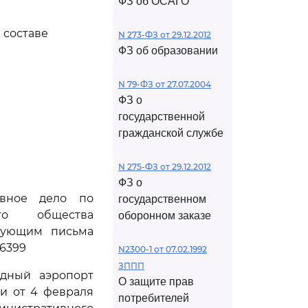
ФЗ об ОСАГО
 составе
N 273-ФЗ от 29.12.2012
ФЗ об образовании
N 79-ФЗ от 27.07.2004
ФЗ о
государственной
гражданской службе
N 275-ФЗ от 29.12.2012
ФЗ о
ивное дело по
государственном
го общества
оборонном заказе
твующим письма
36399
N2300-1 от 07.02.1992
ЗППП
одный аэропорт
О защите прав
и от 4 февраля
потребителей