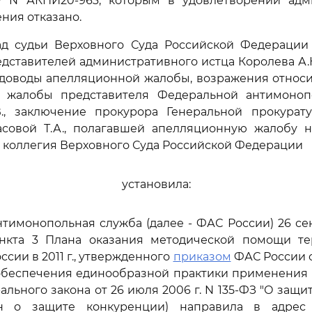
лу N АКПИ20-963, которым в удовлетворении адм
ния отказано.
ад судьи Верховного Суда Российской Федерации М
дставителей административного истца Королева А.Н.
доводы апелляционной жалобы, возражения относи
 жалобы представителя Федеральной антимоно
В., заключение прокурора Генеральной прокурат
совой Т.А., полагавшей апелляционную жалобу н
коллегия Верховного Суда Российской Федерации
установила:
тимонопольная служба (далее - ФАС России) 26 сент
нкта 3 Плана оказания методической помощи т
сии в 2011 г., утвержденного
приказом
ФАС России от
х обеспечения единообразной практики применени
льного закона от 26 июля 2006 г. N 135-ФЗ "О защи
он о защите конкуренции) направила в адрес 