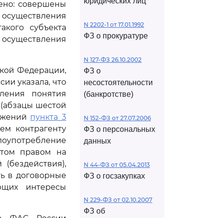
юридических лиц
ено: совершены
осуществления
N 2202-1 от 17.01.1992
акого субъекта
ФЗ о прокуратуре
 осуществления
N 127-ФЗ 26.10.2002
ской Федерации,
ФЗ о
ии указала, что
несостоятельности
еления понятия
(банкротстве)
 (абзацы шестой
ложений
пункта 3
N 152-ФЗ от 27.07.2006
ем контрагенту
ФЗ о персональных
лоупотребление
данных
том правом на
(бездействия),
N 44-ФЗ от 05.04.2013
ть в договорные
ФЗ о госзакупках
ющих интересы
N 229-ФЗ от 02.10.2007
ФЗ об