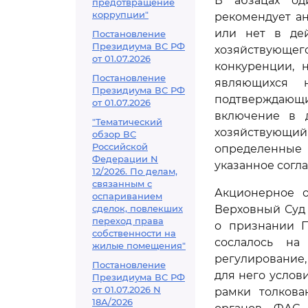
В абзацах од
предотвращение
коррупции"
рекомендует а
или нет в де
Постановление
Президиума ВС РФ
хозяйствующег
от 01.07.2026
конкуренции, 
Постановление
являющихся н
Президиума ВС РФ
подтверждающи
от 01.07.2026
включение в 
"Тематический
хозяйствующи
обзор ВС
Российской
определенные
Федерации N
указанное согла
12/2026. По делам,
связанным с
Акционерное о
оспариванием
сделок, повлекших
Верховный Суд
переход права
о признании П
собственности на
сослалось на
жилые помещения"
регулирование
Постановление
для него услов
Президиума ВС РФ
от 01.07.2026 N
рамки толкова
18А/2026