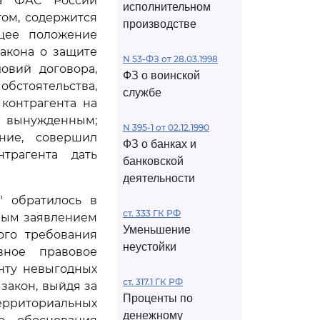
та ФАС России
исполнительном
ом, содержится
производстве
щее положение
акона о защите
N 53-ФЗ от 28.03.1998
овий договора,
ФЗ о воинской
стоятельства,
службе
контрагента на
 вынужденным;
N 395-1 от 02.12.1990
ние, совершил
ФЗ о банках и
трагента дать
банковской
деятельности
" обратилось в
ст. 333 ГК РФ
вым заявлением
Уменьшение
ого требования
неустойки
вное правовое
нту невыгодных
ст. 317.1 ГК РФ
закон, выйдя за
Проценты по
ерриториальных
денежному