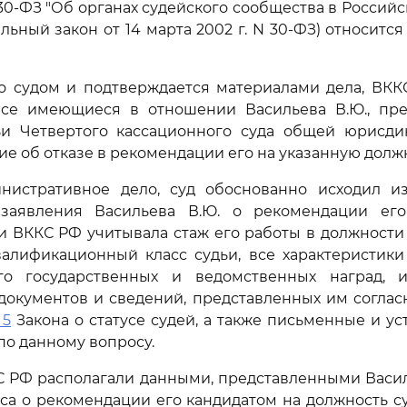
N 30-ФЗ "Об органах судейского сообщества в Россий
альный закон от 14 марта 2002 г. N 30-ФЗ) относитс
но судом и подтверждается материалами дела, ВКК
все имеющиеся в отношении Васильева В.Ю., пр
ьи Четвертого кассационного суда общей юрисди
е об отказе в рекомендации его на указанную должн
нистративное дело, суд обоснованно исходил из
заявления Васильева В.Ю. о рекомендации ег
и ВККС РФ учитывала стаж его работы в должности 
валификационный класс судьи, все характеристики
о государственных и ведомственных наград, 
документов и сведений, представленных им согла
 5
Закона о статусе судей, а также письменные и у
по данному вопросу.
С РФ располагали данными, представленными Васил
а о рекомендации его кандидатом на должность с