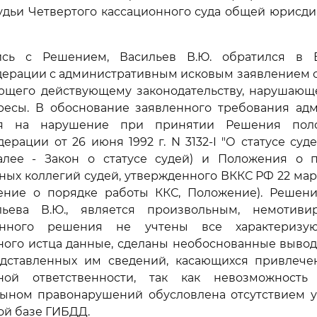
удьи Четвертого кассационного суда общей юрисд
ись с Решением, Васильев В.Ю. обратился в 
ерации с административным исковым заявлением о 
ующего действующему законодательству, нарушающе
ресы. В обоснование заявленного требования ад
лся на нарушение при принятии Решения по
ерации от 26 июня 1992 г. N 3132-I "О статусе суд
алее - Закон о статусе судей) и Положения о 
ых коллегий судей, утвержденного ВККС РФ 22 марта
ение о порядке работы ККС, Положение). Решен
ьева В.Ю., является произвольным, немотиви
нного решения не учтены все характеризу
ного истца данные, сделаны необоснованные вывод
дставленных им сведений, касающихся привлече
ной ответственности, так как невозможность
ыном правонарушений обусловлена отсутствием у 
й базе ГИБДД.