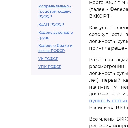
марта 2002 г. 
Исправительно -
(далее - Федер
трудовой кодекс
ВККС РФ.
РСФСР
КоАП РСФСР
Как установле
Кодекс законов о
совокупности 
труде
должность суд
Кодекс о браке и
приняла решени
семье РСФСР
УК РСФСР
Разрешая адми
рассмотрении 
УПК РСФСР
должность судь
лет), первый к
наличие у нег
достоверности 
пункта 6 статьи
Васильева В.Ю. 
Все члены ВКК
решения вопрос