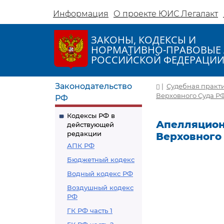
Информация
О проекте ЮИС Легалакт
ЗАКОНЫ, КОДЕКСЫ И
НОРМАТИВНО-ПРАВОВЫЕ 
РОССИЙСКОЙ ФЕДЕРАЦИ
Законодательство
|
Судебная практ
Верховного Суда РФ
РФ
Кодексы РФ в
Апелляцион
действующей
редакции
Верховного 
АПК РФ
Бюджетный кодекс
Водный кодекс РФ
Воздушный кодекс
РФ
ГК РФ часть 1