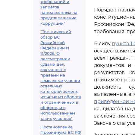
требований и
запретов,
Порядок назна
направленных на
конституцион
предотвращение
коррупции"
Российской Фе
требования, пр
"Тематический
обзор ВС
Российской
В силу
пункта 1 
Федерации N
осуществляетс
11/2026. О
всех граждан, 
рассмотрении
судами дел,
документов и 
связанных с
результатов к
правами на
принимает реше
земельные участки
отдельных
должность су
категорий земель,
выявленные в х
изъятых из оборота
приведенной 
и ограниченных в
обороте, и с
кандидатов на 
использованием
заключения соо
таких участков"
Закона о статусе
Постановление
Президиума ВС РФ