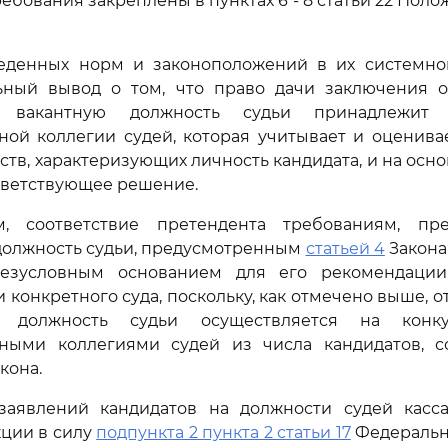
ебования закреплены в пунктах 6 - 8 статьи 22 Поло
еденных норм и законоположений в их системно
ьный вывод о том, что право дачи заключения 
 вакантную должность судьи принадлежит 
ой коллегии судей, которая учитывает и оценива
ств, характеризующих личность кандидата, и на осн
тветствующее решение.
м, соответствие претендента требованиям, пр
должность судьи, предусмотренным
статьей 4
Закона 
безусловным основанием для его рекомендации
 конкретного суда, поскольку, как отмечено выше, 
 должность судьи осуществляется на конк
ными коллегиями судей из числа кандидатов, с
кона.
заявлений кандидатов на должности судей касс
ции в силу
подпункта 2 пункта 2 статьи 17
Федерально