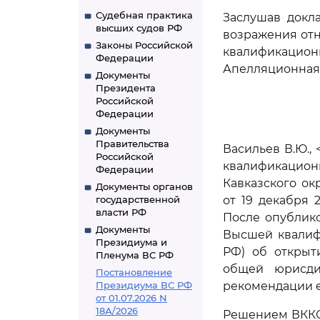
Судебная практика
Заслушав докл
высших судов РФ
возражения от
Законы Российской
квалификацио
Федерации
Апелляционная 
Документы
Президента
Российской
Федерации
Документы
Правительства
Васильев В.Ю., 
Российской
квалификационн
Федерации
Кавказского ок
Документы органов
государственной
от 19 декабря 
власти РФ
После опублико
Документы
Высшей квалиф
Президиума и
РФ) об открыт
Пленума ВС РФ
общей юрисди
Постановление
Президиума ВС РФ
рекомендации е
от 01.07.2026 N
18А/2026
Решением ВККС 