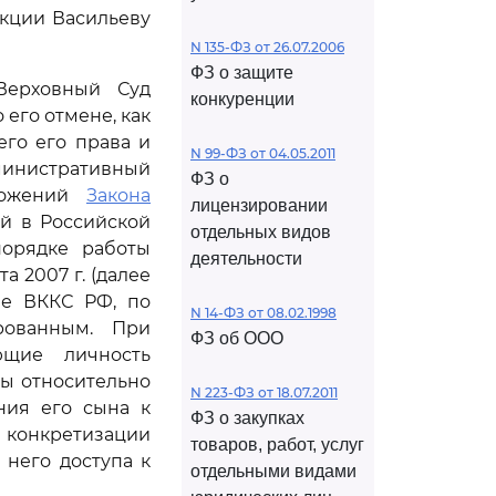
икции Васильеву
N 135-ФЗ от 26.07.2006
ФЗ о защите
Верховный Суд
конкуренции
его отмене, как
го его права и
N 99-ФЗ от 04.05.2011
министративный
ФЗ о
ложений
Закона
лицензировании
ей в Российской
отдельных видов
порядке работы
деятельности
 2007 г. (далее
ие ВККС РФ, по
N 14-ФЗ от 08.02.1998
рованным. При
ФЗ об ООО
ющие личность
ы относительно
N 223-ФЗ от 18.07.2011
ния его сына к
ФЗ о закупках
 конкретизации
товаров, работ, услуг
него доступа к
отдельными видами