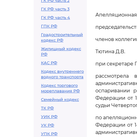
ГК РФ часть 2
ГК РФ часть 3
Апелляционная 
ГК РФ часть 4
ГПК РФ
председательст
Градостроительный
членов коллегии
кодекс РФ
Жилищный кодекс
Тютина Д.В.
РФ
КАС РФ
при секретаре Г
Кодекс внутреннего
рассмотрела 
водного транспорта
администрати
Кодекс торгового
оспаривании р
мореплавания РФ
Федерации от 1
Семейный кодекс
судьи Четверто
ТК РФ
УИК РФ
по апелляционн
Федерации от 1
УК РФ
административн
УПК РФ