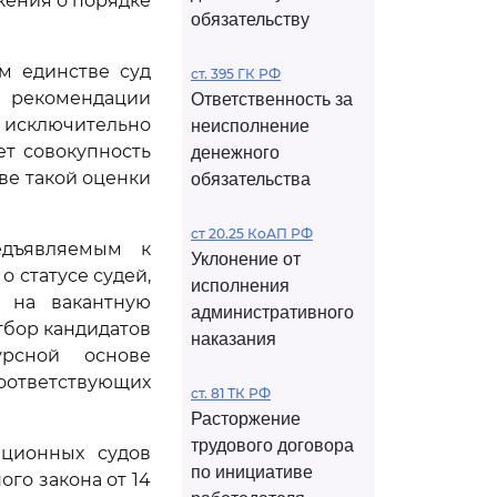
жения о порядке
обязательству
м единстве суд
ст. 395 ГК РФ
о рекомендации
Ответственность за
исключительно
неисполнение
ет совокупность
денежного
ове такой оценки
обязательства
ст 20.25 КоАП РФ
едъявляемым к
Уклонение от
о статусе судей,
исполнения
 на вакантную
административного
отбор кандидатов
наказания
урсной основе
оответствующих
ст. 81 ТК РФ
Расторжение
трудового договора
ационных судов
по инициативе
го закона от 14