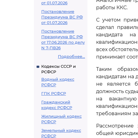
Аналогичные тр
от 01.07.2026
работы ККС.
Постановление
Президиума ВС РФ
С учетом прив
от 01.07.2026
сделал правил
Постановление
кандидата на
Президиума ВС РФ
квалификационн
от 17.06.2026 по делу
N 7-ПВ26
всех обстоятель
Подробнее...
принимает соо
Кодексы СССР и
Таким образо
РСФСР
кандидатам на 
Водный кодекс
не является 
РСФСР
должность судьи
ГПК РСФСР
на вакантную
Гражданский
квалификацион
кодекс РСФСР
требованиям за
Жилищный кодекс
РСФСР
Рассмотрение 
Земельный кодекс
общей юрисдик
РСФСР