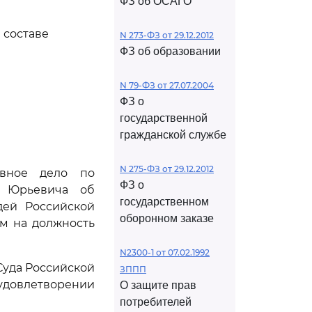
ФЗ об ОСАГО
 составе
N 273-ФЗ от 29.12.2012
ФЗ об образовании
N 79-ФЗ от 27.07.2004
ФЗ о
государственной
гражданской службе
N 275-ФЗ от 29.12.2012
ивное дело по
ФЗ о
а Юрьевича об
государственном
дей Российской
оборонном заказе
ом на должность
N2300-1 от 07.02.1992
Суда Российской
ЗППП
 удовлетворении
О защите прав
потребителей