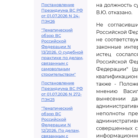
Постановление
на должность с
Президиума ВС РФ
В.Ю. отказано.
от 01.07.2026 N 24-
ПЭК26
Не согласивш
"Тематический
Российской Фед
обзор ВС
не соответств
Российской
Федерации N
законные инте
13/2026. О судебной
истец сосла
практике по делам,
Российской Фед
связанным с
самовольным
Федерации" (д
строительством"
квалификационн
Постановление
также - Полож
Президиума ВС РФ
мнению Васил
от 01.07.2026 N 272-
вынесении да
ПЭК25
административ
"Тематический
неполноты пре
обзор ВС
Российской
административ
Федерации N
совершенных с
12/2026. По делам,
информационно
связанным с