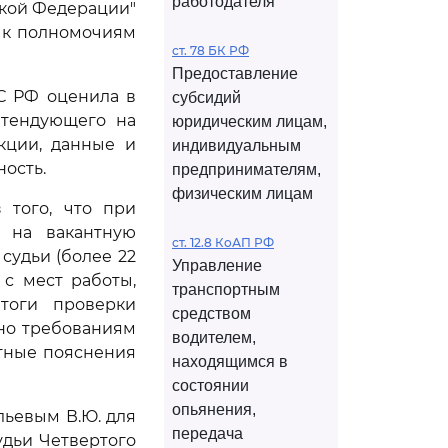
работодателя
ской Федерации"
я к полномочиям
ст. 78 БК РФ
Предоставление
С РФ оценила в
субсидий
етендующего на
юридическим лицам,
кции, данные и
индивидуальным
ость.
предпринимателям,
физическим лицам
 того, что при
о на вакантную
ст. 12.8 КоАП РФ
судьи (более 22
Управление
 с мест работы,
транспортным
итоги проверки
средством
сно требованиям
водителем,
стные пояснения
находящимся в
состоянии
опьянения,
ьевым В.Ю. для
передача
удьи Четвертого