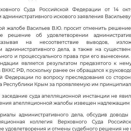
овного Суда Российской Федерации от 14 окт
 административного искового заявления Васильеву В
й жалобе Васильев В.Ю. просит отменить решение
е решение об удовлетворении административ
казывая на несоответствие выводов, изло
ам административного дела, а также на существе
ного и процессуального права при его вынесении. 
ендации является результатом предвзятого к нем
 ВККС РФ, поскольку ранее он обращался к руковод
ой Федерации по вопросу преследования со сторон
а Республики Крым за проявляемую им принципиаль
в заседание суда апелляционной инстанции не явил
рения апелляционной жалобы извещен надлежащим 
риалы административного дела, обсудив доводы
ляционная коллегия Верховного Суда Российс
ее удовлетворения и отмены судебного решения не 