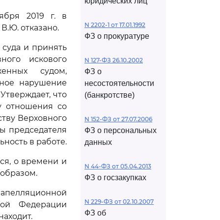
юридических лиц
ября 2019 г. в
N 2202-1 от 17.01.1992
.Ю. отказано.
ФЗ о прокуратуре
 суда и принять
ного искового
N 127-ФЗ 26.10.2002
женных судом,
ФЗ о
нное нарушение
несостоятельности
Утверждает, что
(банкротстве)
у отношения со
ству Верховного
N 152-ФЗ от 27.07.2006
ы председателя
ФЗ о персональных
ность в работе.
данных
ся, о времени и
N 44-ФЗ от 05.04.2013
образом.
ФЗ о госзакупках
 апелляционной
N 229-ФЗ от 02.10.2007
кой Федерации
ФЗ об
находит.