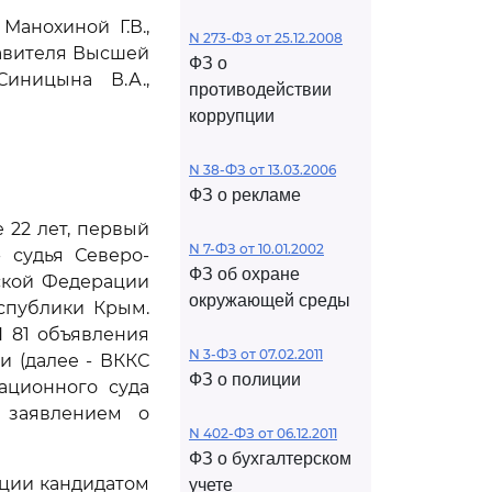
анохиной Г.В.,
N 273-ФЗ от 25.12.2008
авителя Высшей
ФЗ о
иницына В.А.,
противодействии
коррупции
N 38-ФЗ от 13.03.2006
ФЗ о рекламе
е 22 лет, первый
N 7-ФЗ от 10.01.2002
- судья Северо-
ФЗ об охране
ской Федерации
окружающей среды
еспублики Крым.
N 81 объявления
N 3-ФЗ от 07.02.2011
 (далее - ВККС
ФЗ о полиции
ационного суда
 заявлением о
N 402-ФЗ от 06.12.2011
ФЗ о бухгалтерском
ации кандидатом
учете