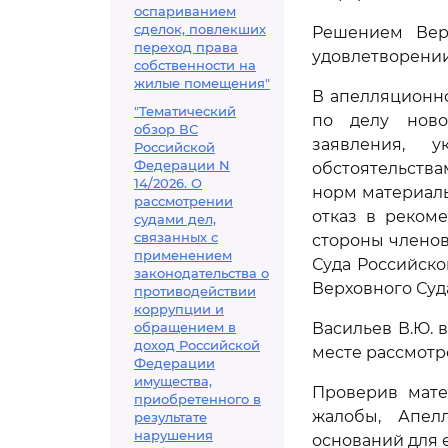
оспариванием
сделок, повлекших
Решением Верх
переход права
удовлетворении
собственности на
жилые помещения"
В апелляционно
"Тематический
по делу ново
обзор ВС
заявления, у
Российской
Федерации N
обстоятельств
14/2026. О
норм материаль
рассмотрении
отказ в реком
судами дел,
связанных с
стороны членов
применением
Суда Российск
законодательства о
Верховного Суд
противодействии
коррупции и
обращением в
Васильев В.Ю. 
доход Российской
месте рассмот
Федерации
имущества,
Проверив мате
приобретенного в
жалобы, Апел
результате
нарушения
оснований для 