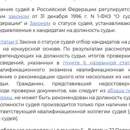
чения судей в Российской Федерации регулирует
ным
законом
от 31 декабря 1996 г. N 1-ФКЗ "О су
дерации" и
Законом
о статусе судей, устанавлив
едъявляемые к кандидатам на должность судьи.
статьи 5
Закона о статусе судей отбор кандидатов на
я на конкурсной основе. По результатам рассмотр
претендующих на должность судьи, итогов проверк
сведений, указанных в
пункте 6 названной стат
валификационного экзамена квалификационная 
ние о рекомендации одного или нескольких из ни
дьи. Гражданин, представивший недостовер
оде проверки документов, как следует из
абзаца п
нормы
, не может быть рекомендован на должность су
должности судей производится только при наличии
тветствующей квалификационной коллегии судей (
 судей).