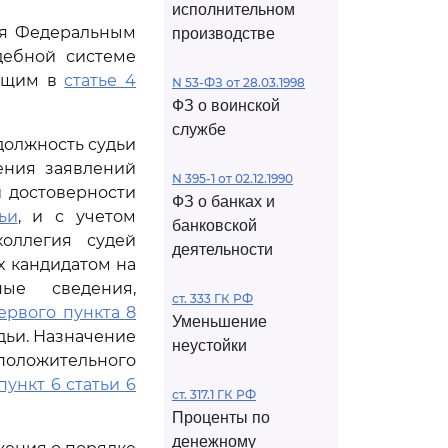
исполнительном
ся Федеральным
производстве
дебной системе
ающим в
статье 4
N 53-ФЗ от 28.03.1998
ФЗ о воинской
службе
 должность судьи
ения заявлений
N 395-1 от 02.12.1990
и достоверности
ФЗ о банках и
ьи
, и с учетом
банковской
коллегия судей
деятельности
х кандидатом на
ные сведения,
ст. 333 ГК РФ
ервого пункта 8
Уменьшение
дьи. Назначение
неустойки
 положительного
пункт 6 статьи 6
ст. 317.1 ГК РФ
Проценты по
денежному