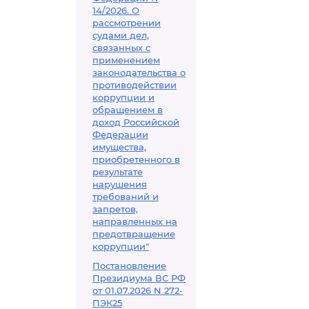
14/2026. О
рассмотрении
судами дел,
связанных с
применением
законодательства о
противодействии
коррупции и
обращением в
доход Российской
Федерации
имущества,
приобретенного в
результате
нарушения
требований и
запретов,
направленных на
предотвращение
коррупции"
Постановление
Президиума ВС РФ
от 01.07.2026 N 272-
ПЭК25