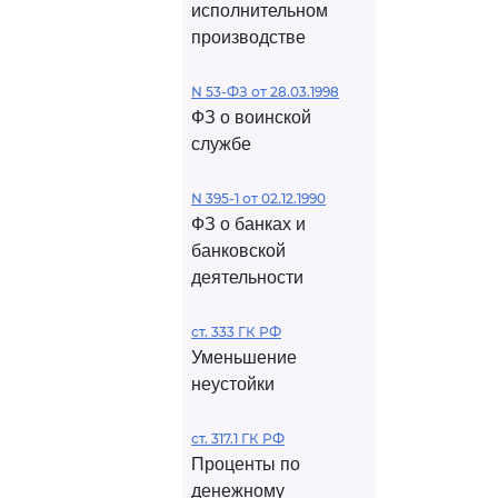
исполнительном
производстве
N 53-ФЗ от 28.03.1998
ФЗ о воинской
службе
N 395-1 от 02.12.1990
ФЗ о банках и
банковской
деятельности
ст. 333 ГК РФ
Уменьшение
неустойки
ст. 317.1 ГК РФ
Проценты по
денежному