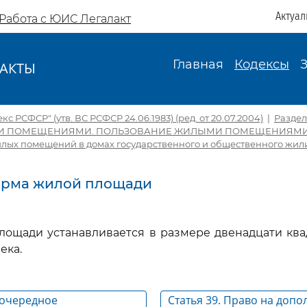
Актуал
Работа с ЮИС Легалакт
Главная
Кодексы
АКТЫ
И
 РСФСР" (утв. ВС РСФСР 24.06.1983) (ред. от 20.07.2004)
|
Раздел
И ПОМЕЩЕНИЯМИ. ПОЛЬЗОВАНИЕ ЖИЛЫМИ ПОМЕЩЕНИЯМ
лых помещений в домах государственного и общественного жи
Норма жилой площади
лощади устанавливается в размере двенадцати ква
ека.
еочередное
Статья 39. Право на доп