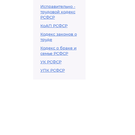
Исправительно -
трудовой кодекс
РСФСР
КоАП РСФСР
Кодекс законов о
труде
Кодекс о браке и
семье РСФСР
УК РСФСР
УПК РСФСР