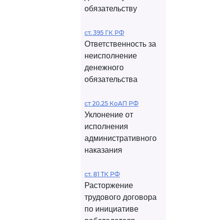
обязательству
ст. 395 ГК РФ
Ответственность за
неисполнение
денежного
обязательства
ст 20.25 КоАП РФ
Уклонение от
исполнения
административного
наказания
ст. 81 ТК РФ
Расторжение
трудового договора
по инициативе