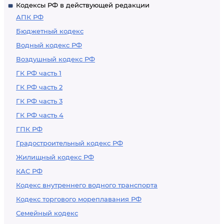
Кодексы РФ в действующей редакции
организациям для
АПК РФ
заселения части
Бюджетный кодекс
жилой площади во
Водный кодекс РФ
вновь построенных
Воздушный кодекс РФ
домах
ГК РФ часть 1
ГК РФ часть 2
ГК РФ часть 3
ГК РФ часть 4
ГПК РФ
Градостроительный кодекс РФ
Жилищный кодекс РФ
КАС РФ
Кодекс внутреннего водного транспорта
Кодекс торгового мореплавания РФ
Семейный кодекс