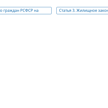
во граждан РСФСР на
Статья 3. Жилищное зако
Союза ССР и РСФСР