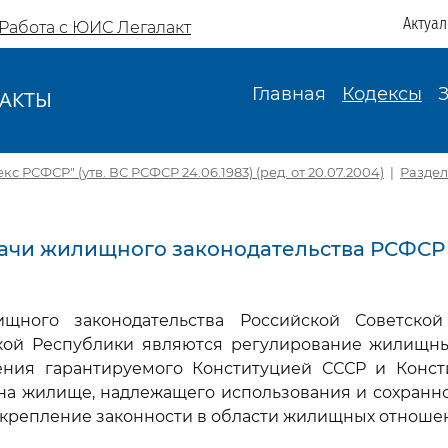
Актуа
Работа с ЮИС Легалакт
Главная
Кодексы
АКТЫ
И
 РСФСР" (утв. ВС РСФСР 24.06.1983) (ред. от 20.07.2004)
|
Раздел
адачи жилищного законодательства РСФСР
щного законодательства Российской Советско
кой Республики являются регулирование жилищн
ения гарантируемого Конституцией СССР и Конс
 на жилище, надлежащего использования и сохранн
 укрепление законности в области жилищных отноше