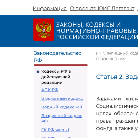
Информация
О проекте ЮИС Легалакт
ЗАКОНЫ, КОДЕКСЫ И
НОРМАТИВНО-ПРАВОВЫЕ 
РОССИЙСКОЙ ФЕДЕРАЦИ
Законодательство
|
"Жилищный кодекс
ПОЛОЖЕНИЯ
РФ
Кодексы РФ в
Статья 2. З
действующей
редакции
АПК РФ
Бюджетный кодекс
Задачами жили
Социалистичес
Водный кодекс РФ
целях обеспеч
Воздушный кодекс
права граждан
РФ
фонда, а также
ГК РФ часть 1