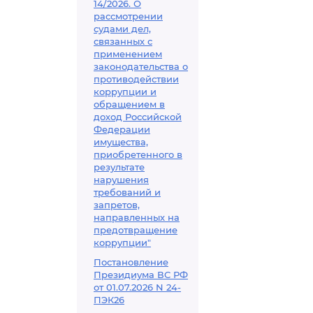
14/2026. О
рассмотрении
судами дел,
связанных с
применением
законодательства о
противодействии
коррупции и
обращением в
доход Российской
Федерации
имущества,
приобретенного в
результате
нарушения
требований и
запретов,
направленных на
предотвращение
коррупции"
Постановление
Президиума ВС РФ
от 01.07.2026 N 24-
ПЭК26