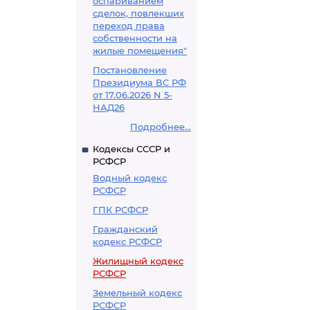
оспариванием
сделок, повлекших
переход права
собственности на
жилые помещения"
Постановление
Президиума ВС РФ
от 17.06.2026 N 5-
НАД26
Подробнее...
Кодексы СССР и
РСФСР
Водный кодекс
РСФСР
ГПК РСФСР
Гражданский
кодекс РСФСР
Жилищный кодекс
РСФСР
Земельный кодекс
РСФСР