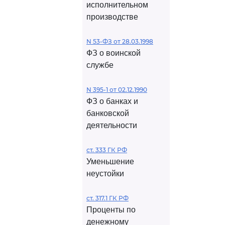
исполнительном
производстве
N 53-ФЗ от 28.03.1998
ФЗ о воинской
службе
N 395-1 от 02.12.1990
ФЗ о банках и
банковской
деятельности
ст. 333 ГК РФ
Уменьшение
неустойки
ст. 317.1 ГК РФ
Проценты по
денежному