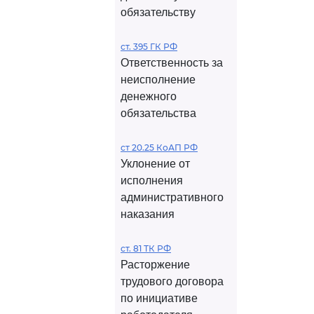
обязательству
ст. 395 ГК РФ
Ответственность за
неисполнение
денежного
обязательства
ст 20.25 КоАП РФ
Уклонение от
исполнения
административного
наказания
ст. 81 ТК РФ
Расторжение
трудового договора
по инициативе