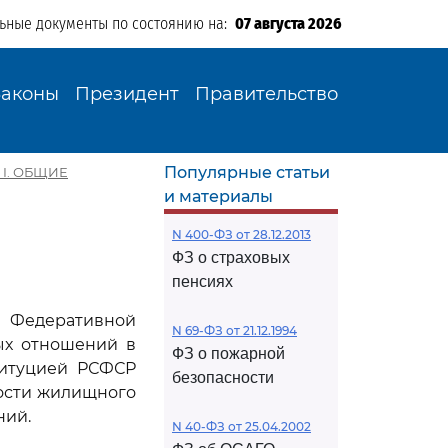
льные документы по состоянию на:
07 августа 2026
Законы
Президент
Правительство
Популярные статьи
 I. ОБЩИЕ
и материалы
N 400-ФЗ от 28.12.2013
ФЗ о страховых
пенсиях
й Федеративной
N 69-ФЗ от 21.12.1994
ых отношений в
ФЗ о пожарной
титуцией РСФСР
безопасности
ости жилищного
ний.
N 40-ФЗ от 25.04.2002