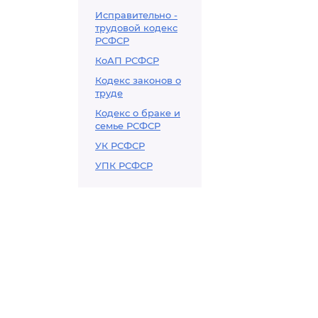
Исправительно -
трудовой кодекс
РСФСР
КоАП РСФСР
Кодекс законов о
труде
Кодекс о браке и
семье РСФСР
УК РСФСР
УПК РСФСР