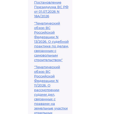
Постановление
Президиума ВС РФ
от 01.07.2026 N
18А/2026
"Тематический
обзор ВС
Российской
Федерации N
13/2026. О судебной
практике по делам,
связанным с
самовольным
строительством"
"Тематический
обзор ВС
Российской
Федерации N
11/2026. О
рассмотрении
судами дел,
связанных с
правами на
земельные участки
отдельных