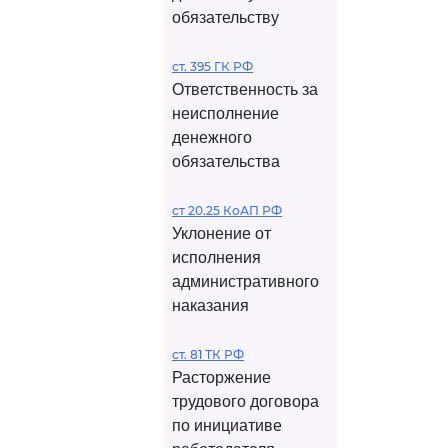
обязательству
ст. 395 ГК РФ
Ответственность за
неисполнение
денежного
обязательства
ст 20.25 КоАП РФ
Уклонение от
исполнения
административного
наказания
ст. 81 ТК РФ
Расторжение
трудового договора
по инициативе