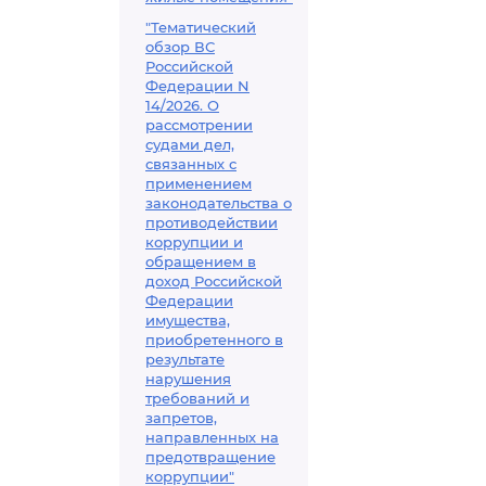
"Тематический
обзор ВС
Российской
Федерации N
14/2026. О
рассмотрении
судами дел,
связанных с
применением
законодательства о
противодействии
коррупции и
обращением в
доход Российской
Федерации
имущества,
приобретенного в
результате
нарушения
требований и
запретов,
направленных на
предотвращение
коррупции"