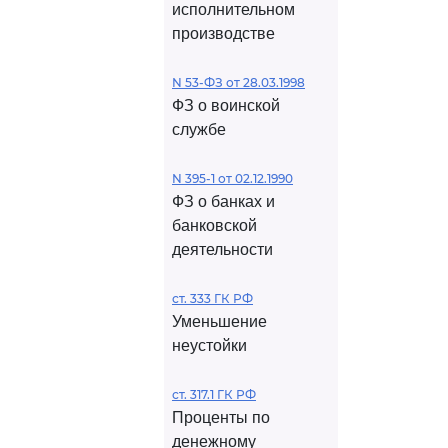
исполнительном
производстве
N 53-ФЗ от 28.03.1998
ФЗ о воинской
службе
N 395-1 от 02.12.1990
ФЗ о банках и
банковской
деятельности
ст. 333 ГК РФ
Уменьшение
неустойки
ст. 317.1 ГК РФ
Проценты по
денежному