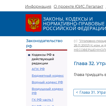
Информация
О проекте ЮИС Легалакт
ЗАКОНЫ, КОДЕКСЫ И
НОРМАТИВНО-ПРАВОВЫЕ 
РОССИЙСКОЙ ФЕДЕРАЦИ
Законодательство
|
"Уголовно-процес
26.11.2002) (с изм. и
РФ
НЕСОВЕРШЕННОЛ
Кодексы РФ в
действующей
Глава 32. Ут
редакции
АПК РФ
Глава тридцать в
Бюджетный кодекс
Водный кодекс РФ
Воздушный кодекс
<
Глава 31. Утра
РФ
ГК РФ часть 1