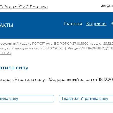
Актуал
Работа с ЮИС Легалакт
Главная
Кодексы
АКТЫ
И
суальный кодекс РСФСР" (утв. ВС РСФСР 27.10.1960) (ред. от 29.12.20
 доп., вступающими в силу с 01.07.2002)
|
Раздел VII. ПРОИЗВОДС
ЕТНИХ
ратила силу
торая. Утратила силу. - Федеральный закон от 18.12.20
тила силу
Глава 33. Утратила силу