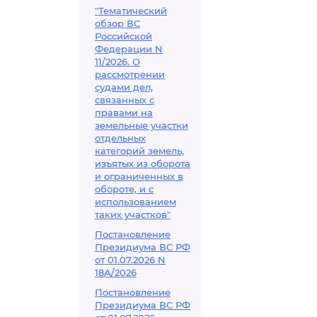
"Тематический
обзор ВС
Российской
Федерации N
11/2026. О
рассмотрении
судами дел,
связанных с
правами на
земельные участки
отдельных
категорий земель,
изъятых из оборота
и ограниченных в
обороте, и с
использованием
таких участков"
Постановление
Президиума ВС РФ
от 01.07.2026 N
18А/2026
Постановление
Президиума ВС РФ