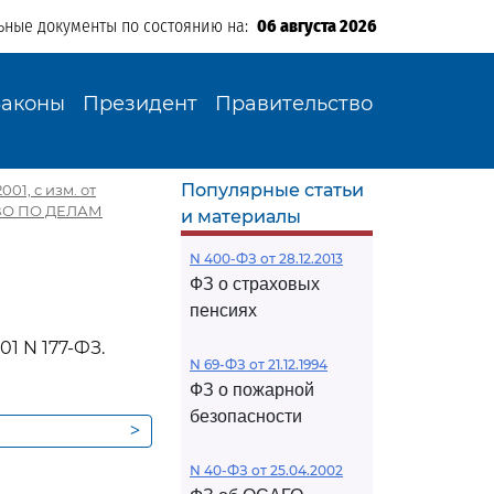
ьные документы по состоянию на:
06 августа 2026
Законы
Президент
Правительство
Популярные статьи
01, с изм. от
ТВО ПО ДЕЛАМ
и материалы
N 400-ФЗ от 28.12.2013
ФЗ о страховых
пенсиях
01 N 177-ФЗ.
N 69-ФЗ от 21.12.1994
ФЗ о пожарной
безопасности
>
N 40-ФЗ от 25.04.2002