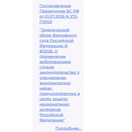
Постановление
Президиума ВС РФ
от 01.07.2026 N 272-
ПЭК25
"Тематический
обзор Верховного
суда Российской
Федерации N
8/2026. О
применении
арбитражными
судами
законодательства о
специальных
экономических
мерах,
предусмотренных в
целях защиты
национальных
интересов
Российской
Федерации"
Подробнее...