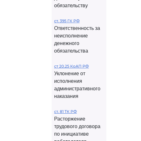
обязательству
ст. 395 ГК РФ
Ответственность за
неисполнение
денежного
обязательства
ст 20.25 КоАП РФ
Уклонение от
исполнения
административного
наказания
ст. 81 ТК РФ
Расторжение
трудового договора
по инициативе