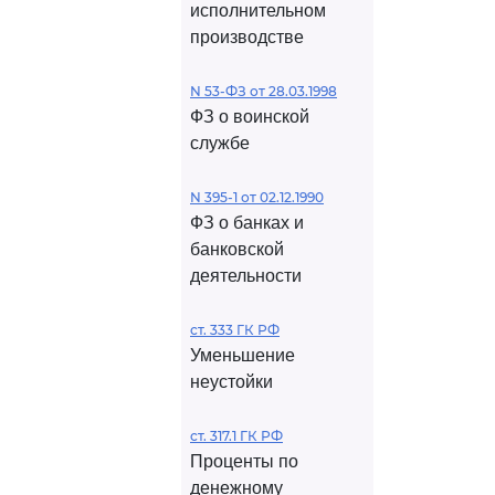
исполнительном
производстве
N 53-ФЗ от 28.03.1998
ФЗ о воинской
службе
N 395-1 от 02.12.1990
ФЗ о банках и
банковской
деятельности
ст. 333 ГК РФ
Уменьшение
неустойки
ст. 317.1 ГК РФ
Проценты по
денежному