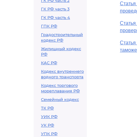
ГК РФ часть 2
Статья
ГК РФ часть 3
провед
ГК РФ часть 4
Статья
ГПК РФ
провер
Градостроительный
кодекс РФ
Статья
Жилищный кодекс
таможе
РФ
КАС РФ
Кодекс внутреннего
водного транспорта
Кодекс торгового
мореплавания РФ
Семейный кодекс
ТК РФ
УИК РФ
УК РФ
УПК РФ