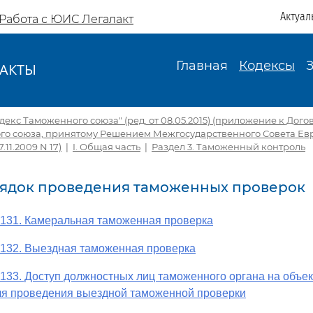
Актуал
Работа с ЮИС Легалакт
Главная
Кодексы
АКТЫ
И
екс Таможенного союза" (ред. от 08.05.2015) (приложение к Дог
го союза, принятому Решением Межгосударственного Совета Ев
.11.2009 N 17)
|
I. Общая часть
|
Раздел 3. Таможенный контроль
орядок проведения таможенных проверок
 131. Камеральная таможенная проверка
 132. Выездная таможенная проверка
 133. Доступ должностных лиц таможенного органа на объе
ля проведения выездной таможенной проверки