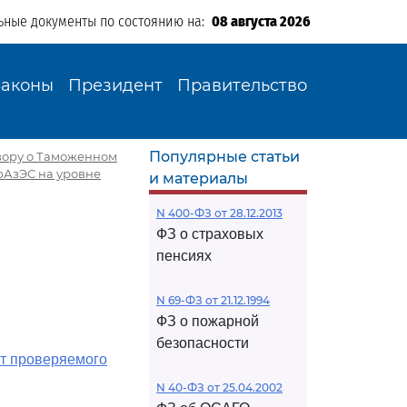
ьные документы по состоянию на:
08 августа 2026
Законы
Президент
Правительство
Популярные статьи
овору о Таможенном
рАзЭС на уровне
и материалы
N 400-ФЗ от 28.12.2013
ФЗ о страховых
пенсиях
N 69-ФЗ от 21.12.1994
ФЗ о пожарной
безопасности
кт проверяемого
N 40-ФЗ от 25.04.2002