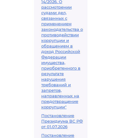
14/2026. О
рассмотрении
судами дел,
связанных с
применением
законодательства о
противодействии
коррупции и
обращением в
доход Российской
Федерации
имущества,
приобретенного в
результате
нарушения
требований и
запретов,
направленных на
предотвращение
коррупции"
Постановление
Президиума ВС РФ
от 01.07.2026
Постановление