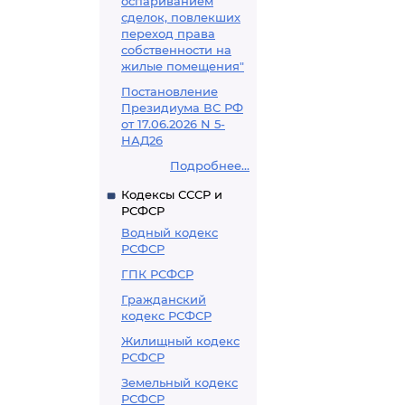
оспариванием
сделок, повлекших
переход права
собственности на
жилые помещения"
Постановление
Президиума ВС РФ
от 17.06.2026 N 5-
НАД26
Подробнее...
Кодексы СССР и
РСФСР
Водный кодекс
РСФСР
ГПК РСФСР
Гражданский
кодекс РСФСР
Жилищный кодекс
РСФСР
Земельный кодекс
РСФСР