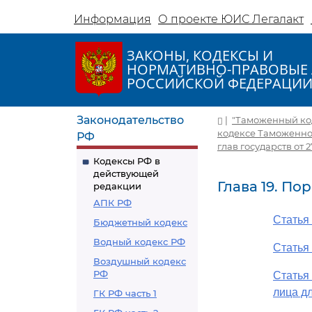
Информация
О проекте ЮИС Легалакт
ЗАКОНЫ, КОДЕКСЫ И
НОРМАТИВНО-ПРАВОВЫЕ 
РОССИЙСКОЙ ФЕДЕРАЦИ
Законодательство
|
"Таможенный код
кодексе Таможенно
РФ
глав государств от 27
Кодексы РФ в
действующей
Глава 19. П
редакции
АПК РФ
Статья
Бюджетный кодекс
Водный кодекс РФ
Статья
Воздушный кодекс
РФ
Статья
лица д
ГК РФ часть 1