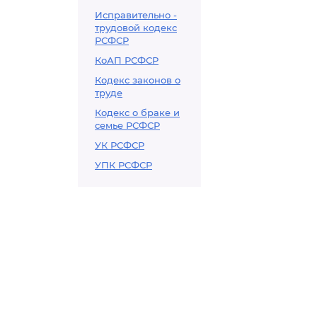
Исправительно -
трудовой кодекс
РСФСР
КоАП РСФСР
Кодекс законов о
труде
Кодекс о браке и
семье РСФСР
УК РСФСР
УПК РСФСР