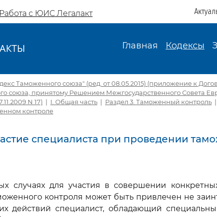
Актуал
Работа с ЮИС Легалакт
Главная
Кодексы
АКТЫ
И
екс Таможенного союза" (ред. от 08.05.2015) (приложение к Дог
го союза, принятому Решением Межгосударственного Совета Ев
.11.2009 N 17)
|
I. Общая часть
|
Раздел 3. Таможенный контроль
енном контроле
 Участие специалиста при проведении там
мых случаях для участия в совершении конкретны
моженного контроля может быть привлечен не заин
аких действий специалист, обладающий специальн