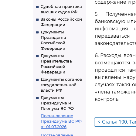
содержание и р
Судебная практика
высших судов РФ
5. Полученна
Законы Российской
банковскую или
Федерации
информация н
Документы
передаваться
Президента
Российской
законодательст
Федерации
6. Расходы, во
Документы
Правительства
возмещаются за
Российской
проводится там
Федерации
выявлены нару
Документы органов
случаях такая 
государственной
власти РФ
члена таможен
Документы
контроль.
Президиума и
Пленума ВС РФ
Постановление
<
Статья 100. 
Президиума ВС РФ
от 01.07.2026
обороте товар
Постановление