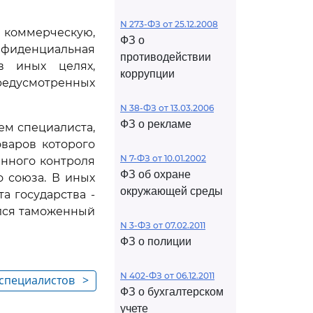
N 273-ФЗ от 25.12.2008
коммерческую,
ФЗ о
онфиденциальная
противодействии
в иных целях,
коррупции
едусмотренных
N 38-ФЗ от 13.03.2006
ФЗ о рекламе
ем специалиста,
оваров которого
N 7-ФЗ от 10.01.2002
енного контроля
ФЗ об охране
 союза. В иных
окружающей среды
а государства -
лся таможенный
N 3-ФЗ от 07.02.2011
ФЗ о полиции
N 402-ФЗ от 06.12.2011
 специалистов
>
ФЗ о бухгалтерском
сударственных
учете