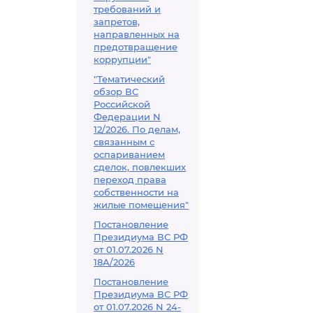
требований и
запретов,
направленных на
предотвращение
коррупции"
"Тематический
обзор ВС
Российской
Федерации N
12/2026. По делам,
связанным с
оспариванием
сделок, повлекших
переход права
собственности на
жилые помещения"
Постановление
Президиума ВС РФ
от 01.07.2026 N
18А/2026
Постановление
Президиума ВС РФ
от 01.07.2026 N 24-