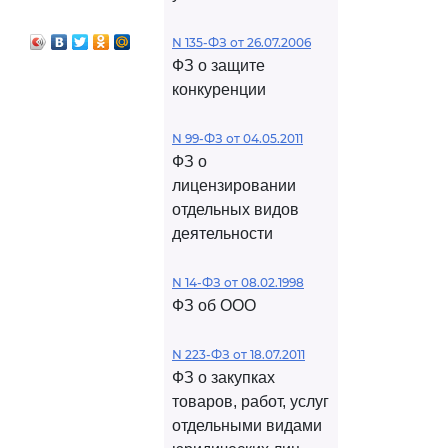
ействия в
 контроля
N 135-ФЗ от 26.07.2006
ФЗ о защите
конкуренции
N 99-ФЗ от 04.05.2011
ФЗ о
лицензировании
отдельных видов
деятельности
N 14-ФЗ от 08.02.1998
ФЗ об ООО
N 223-ФЗ от 18.07.2011
ФЗ о закупках
товаров, работ, услуг
отдельными видами