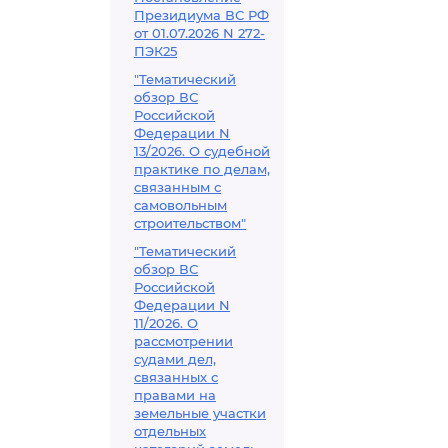
таможенную 
Президиума ВС РФ
союза
от 01.07.2026 N 272-
ПЭК25
"Тематический
обзор ВС
Российской
Федерации N
13/2026. О судебной
практике по делам,
связанным с
самовольным
строительством"
"Тематический
обзор ВС
Российской
Федерации N
11/2026. О
рассмотрении
судами дел,
связанных с
правами на
земельные участки
отдельных