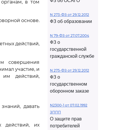
ФЗ об ОСАГО
органам, в том
N 273-ФЗ от 29.12.2012
оворной основе.
ФЗ об образовании
N 79-ФЗ от 27.07.2004
ФЗ о
етных действий,
государственной
гражданской службе
ам совершения
имал участие, и
N 275-ФЗ от 29.12.2012
 им действий,
ФЗ о
государственном
оборонном заказе
N2300-1 от 07.02.1992
знаний, давать
ЗППП
О защите прав
х действий, их
потребителей