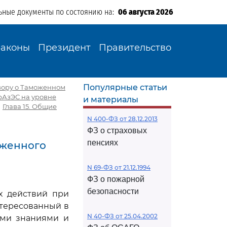
ьные документы по состоянию на:
06 августа 2026
Законы
Президент
Правительство
Популярные статьи
овору о Таможенном
рАзЭС на уровне
и материалы
|
Глава 15. Общие
N 400-ФЗ от 28.12.2013
ФЗ о страховых
пенсиях
оженного
N 69-ФЗ от 21.12.1994
ФЗ о пожарной
безопасности
х действий при
тересованный в
N 40-ФЗ от 25.04.2002
ыми знаниями и