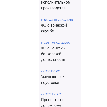
исполнительном
производстве
N 53-ФЗ от 28.03.1998
ФЗ о воинской
службе
N 395-1 от 02.12.1990
ФЗ о банках и
банковской
деятельности
ст. 333 ГК РФ
Уменьшение
неустойки
ст. 317.1 ГК РФ
Проценты по
денежному