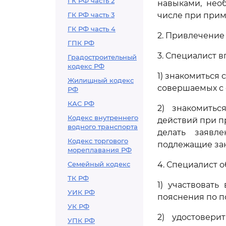
ГК РФ часть 2
навыками, нео
ГК РФ часть 3
числе при прим
ГК РФ часть 4
2. Привлечение
ГПК РФ
3. Специалист в
Градостроительный
кодекс РФ
1) знакомиться
Жилищный кодекс
совершаемых с 
РФ
КАС РФ
2) знакомить
Кодекс внутреннего
действий при п
водного транспорта
делать заявл
Кодекс торгового
подлежащие зан
мореплавания РФ
Семейный кодекс
4. Специалист о
ТК РФ
1) участвоват
УИК РФ
пояснения по п
УК РФ
2) удостовери
УПК РФ