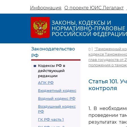
Информация
О проекте ЮИС Легалакт
ЗАКОНЫ, КОДЕКСЫ И
НОРМАТИВНО-ПРАВОВЫЕ 
РОССИЙСКОЙ ФЕДЕРАЦИ
Законодательство
|
"Таможенный код
кодексе Таможенно
РФ
глав государств от 27
положения о тамож
Кодексы РФ в
действующей
редакции
Статья 101.
АПК РФ
контроля
Бюджетный кодекс
Водный кодекс РФ
Воздушный кодекс
1. В необходи
РФ
проведении та
ГК РФ часть 1
результатах т