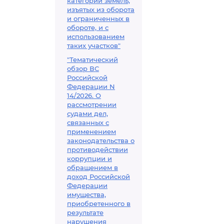
категорий земель,
изъятых из оборота
и ограниченных в
обороте, и с
использованием
таких участков"
"Тематический
обзор ВС
Российской
Федерации N
14/2026. О
рассмотрении
судами дел,
связанных с
применением
законодательства о
противодействии
коррупции и
обращением в
доход Российской
Федерации
имущества,
приобретенного в
результате
нарушения