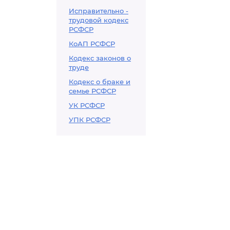
Исправительно -
трудовой кодекс
РСФСР
КоАП РСФСР
Кодекс законов о
труде
Кодекс о браке и
семье РСФСР
УК РСФСР
УПК РСФСР