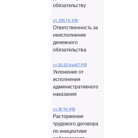
обязательству
ст. 395 ГК РФ
Ответственность за
неисполнение
денежного
обязательства
ст 20.25 КоАП РФ
Уклонение от
исполнения
административного
наказания
ст. 81 ТК РФ
Расторжение
трудового договора
по инициативе