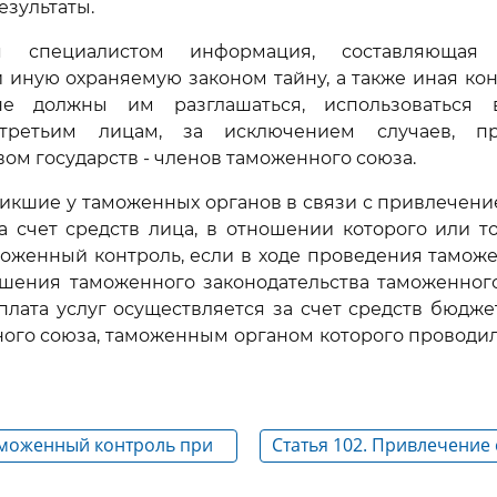
езультаты.
я специалистом информация, составляющая 
 иную охраняемую законом тайну, а также иная к
е должны им разглашаться, использоваться 
 третьим лицам, за исключением случаев, пр
вом государств - членов таможенного союза.
зникшие у таможенных органов в связи с привлечени
 счет средств лица, в отношении которого или т
оженный контроль, если в ходе проведения тамож
шения таможенного законодательства таможенного
оплата услуг осуществляется за счет средств бюджет
ного союза, таможенным органом которого проводи
Таможенный контроль при
Статья 102. Привлечение
ов, ввезенных на
и экспертов из других го