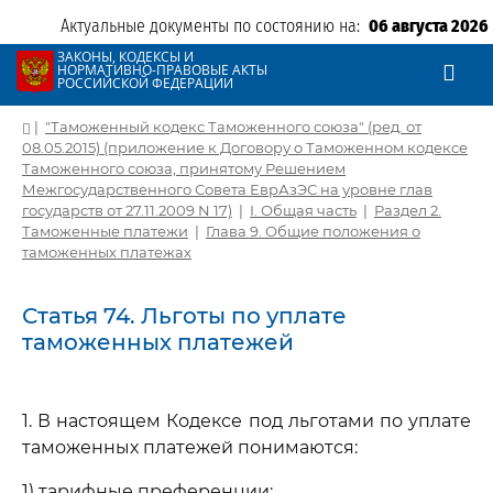
Актуальные документы по состоянию на:
06 августа 2026
ЗАКОНЫ, КОДЕКСЫ И
НОРМАТИВНО-ПРАВОВЫЕ АКТЫ
РОССИЙСКОЙ ФЕДЕРАЦИИ
|
"Таможенный кодекс Таможенного союза" (ред. от
08.05.2015) (приложение к Договору о Таможенном кодексе
Таможенного союза, принятому Решением
Межгосударственного Совета ЕврАзЭС на уровне глав
государств от 27.11.2009 N 17)
|
I. Общая часть
|
Раздел 2.
Таможенные платежи
|
Глава 9. Общие положения о
таможенных платежах
Статья 74. Льготы по уплате
таможенных платежей
1. В настоящем Кодексе под льготами по уплате
таможенных платежей понимаются:
1) тарифные преференции;