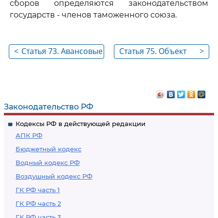
сборов определяются законодательством
государств - членов таможенного союза.
<
Статья 73. Авансовые
Статья 75. Объект
>
платежи
обложения
таможенными
пошлинами,
налогами и база
Законодательство РФ
(налоговая база)
Кодексы РФ в действующей редакции
для исчисления
АПК РФ
таможенных
Бюджетный кодекс
пошлин, налогов
Водный кодекс РФ
Воздушный кодекс РФ
ГК РФ часть 1
ГК РФ часть 2
ГК РФ часть 3