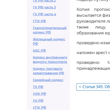
ГК РФ часть 2
ГК РФ часть 3
Копия проток
ГК РФ часть 4
высылается физ
ГПК РФ
руководителя л
также лицу,
Градостроительный
кодекс РФ
образования юр
Жилищный кодекс
проведено изъя
РФ
КАС РФ
наложен арест 
Кодекс внутреннего
водного транспорта
проведено т
принадлежащих 
Кодекс торгового
мореплавания РФ
Семейный кодекс
<
Статья 349. О
ТК РФ
предъявляемы
УИК РФ
составленном
УК РФ
делу о наруш
УПК РФ