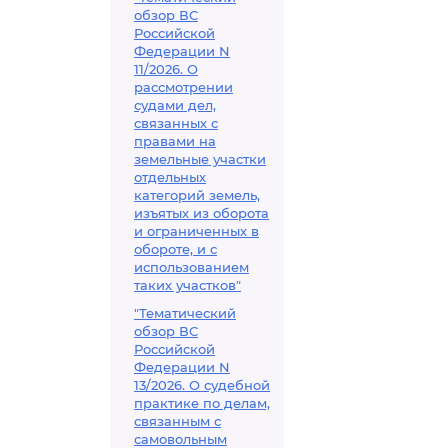
обзор ВС
Российской
Федерации N
11/2026. О
рассмотрении
судами дел,
связанных с
правами на
земельные участки
отдельных
категорий земель,
изъятых из оборота
и ограниченных в
обороте, и с
использованием
таких участков"
"Тематический
обзор ВС
Российской
Федерации N
13/2026. О судебной
практике по делам,
связанным с
самовольным