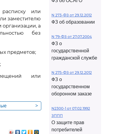
ФЗ об ОСАГО
 расписку или
N 273-ФЗ от 29.12.2012
или заместителю
ФЗ об образовании
 организации, а
льностью без
N 79-ФЗ от 27.07.2004
ФЗ о
государственной
ных предметов;
гражданской службе
;
N 275-ФЗ от 29.12.2012
омещений или
ФЗ о
государственном
оборонном заказе
ные
>
N2300-1 от 07.02.1992
мые к
ЗППП
О защите прав
потребителей