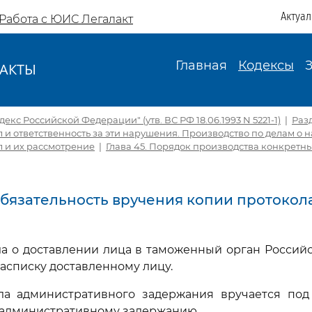
Актуа
Работа с ЮИС Легалакт
Главная
Кодексы
АКТЫ
И
кс Российской Федерации" (утв. ВС РФ 18.06.1993 N 5221-1)
|
Раз
и ответственность за эти нарушения. Производство по делам о
 и их рассмотрение
|
Глава 45. Порядок производства конкретн
 Обязательность вручения копии протокол
ла о доставлении лица в таможенный орган Россий
расписку доставленному лицу.
ла административного задержания вручается под 
 административному задержанию.