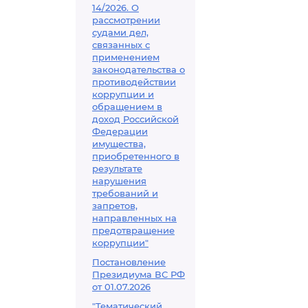
14/2026. О
рассмотрении
судами дел,
связанных с
применением
законодательства о
противодействии
коррупции и
обращением в
доход Российской
Федерации
имущества,
приобретенного в
результате
нарушения
требований и
запретов,
направленных на
предотвращение
коррупции"
Постановление
Президиума ВС РФ
от 01.07.2026
"Тематический