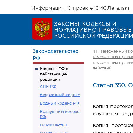
Информация
О проекте ЮИС Легалакт
ЗАКОНЫ, КОДЕКСЫ И
НОРМАТИВНО-ПРАВОВЫЕ 
РОССИЙСКОЙ ФЕДЕРАЦИ
Законодательство
|
"Таможенный коде
таможенных правил 
РФ
таможенных правил
действий
Кодексы РФ в
действующей
редакции
Статья 350.
АПК РФ
Бюджетный кодекс
Водный кодекс РФ
Копия протоко
Воздушный кодекс
вручается под 
РФ
ГК РФ часть 1
Копия протоко
подвергнутому