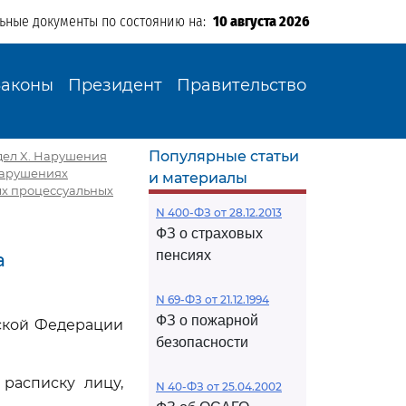
льные документы по состоянию на:
10 августа 2026
Законы
Президент
Правительство
Популярные статьи
дел X. Нарушения
 нарушениях
и материалы
ых процессуальных
N 400-ФЗ от 28.12.2013
ФЗ о страховых
пенсиях
а
N 69-ФЗ от 21.12.1994
ФЗ о пожарной
ской Федерации
безопасности
расписку лицу,
N 40-ФЗ от 25.04.2002