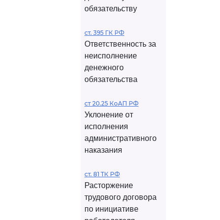
обязательству
ст. 395 ГК РФ
Ответственность за
неисполнение
денежного
обязательства
ст 20.25 КоАП РФ
Уклонение от
исполнения
административного
наказания
ст. 81 ТК РФ
Расторжение
трудового договора
по инициативе