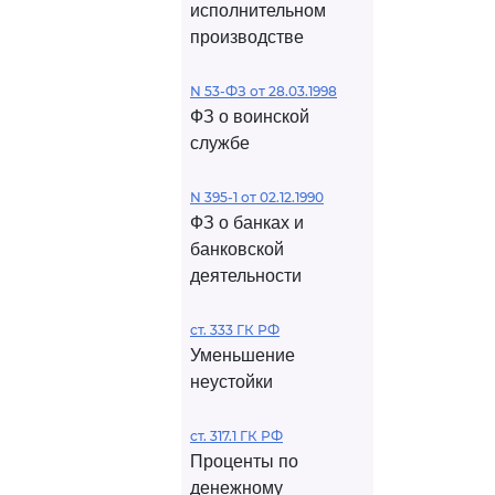
исполнительном
производстве
N 53-ФЗ от 28.03.1998
ФЗ о воинской
службе
N 395-1 от 02.12.1990
ФЗ о банках и
банковской
деятельности
ст. 333 ГК РФ
Уменьшение
неустойки
ст. 317.1 ГК РФ
Проценты по
денежному