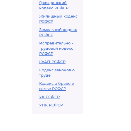
Гражданский
кодекс РСФСР
Жилищный кодекс
РСФСР
Земельный кодекс
РСФСР
Исправительно -
трудовой кодекс
РСФСР
КоАП РСФСР
Кодекс законов о
труде
Кодекс о браке и
семье РСФСР
УК РСФСР
УПК РСФСР