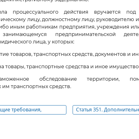
ола процессуального действия вручается под
ическому лицу, должностному лицу, руководителю 
ибо иным работникам предприятия, учреждения или
 занимающемуся предпринимательской деяте
идического лица, у которых:
тие товаров, транспортных средств, документов и и
на товары, транспортные средства и иное имущество
аможенное обследование территории, п
им транспортных средств.
бщие требования,
Статья 351. Дополнитель
е к протоколу,
требования, предъявляе
у при производстве по
протоколу опроса
ении таможенных правил