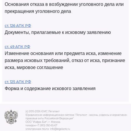
Основания отказа в возбуждении уголовного дела или
прекращения уголовного дела
ст. 126 АПК РФ
Документы, прилагаемые к исковому заявлению
ст. 49 АПК РФ
Изменение основания или предмета иска, изменение
размера исковых требований, отказ от иска, признание
иска, мировое соглашение
ст. 125 АПК РФ
Форма и содержание искового заявления
(c) 2015-2026 ЮИС Легалакт
Юридическая информационная система "Легалакт - законы, кодексы и нормативно-
правовые акты Российской Федерации"
ООО "Инфра-Бит", г. Москва.
телефон +7 (910) 050-65-67
электронная почта: info@legalacts.ru