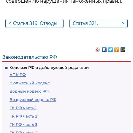
совершению нарушения таможенных правил.
<
Статья 319. Отводы
Статья 321.
>
лиц, не могущих
Доказательства по
участвовать в
делу о нарушении
производстве по
таможенных
делу о нарушении
правил
Законодательство РФ
таможенных правил
Кодексы РФ в действующей редакции
или в его
АПК РФ
рассмотрении
Бюджетный кодекс
Водный кодекс РФ
Воздушный кодекс РФ
ГК РФ часть 1
ГК РФ часть 2
ГК РФ часть 3
ГК РФ часть 4