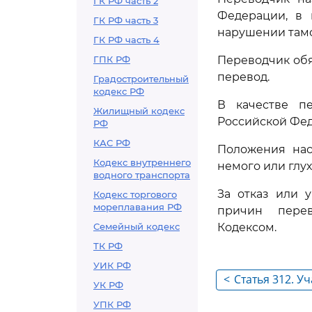
ГК РФ часть 2
Федерации, в 
ГК РФ часть 3
нарушении там
ГК РФ часть 4
ГПК РФ
Переводчик обя
перевод.
Градостроительный
кодекс РФ
В качестве п
Жилищный кодекс
Российской Фе
РФ
КАС РФ
Положения нас
Кодекс внутреннего
немого или глух
водного транспорта
За отказ или 
Кодекс торгового
мореплавания РФ
причин перев
Семейный кодекс
Кодексом.
ТК РФ
УИК РФ
<
Статья 312. У
УК РФ
УПК РФ