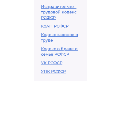
Исправительно -
трудовой кодекс
РСФСР
КоАП РСФСР
Кодекс законов о
труде
Кодекс о браке и
семье РСФСР
УК РСФСР
УПК РСФСР