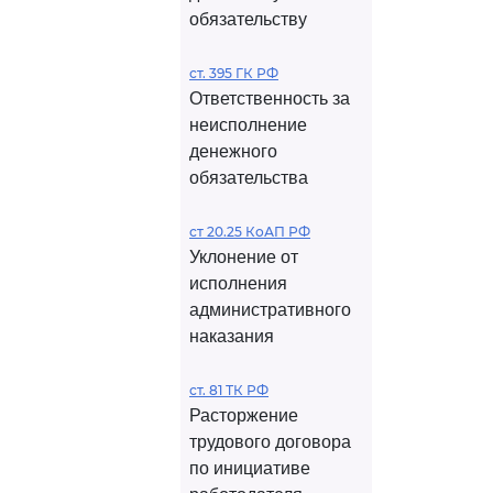
обязательству
ст. 395 ГК РФ
Ответственность за
неисполнение
денежного
обязательства
ст 20.25 КоАП РФ
Уклонение от
исполнения
административного
наказания
ст. 81 ТК РФ
Расторжение
трудового договора
по инициативе