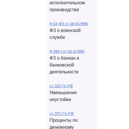
исполнительном
производстве
N 53-ФЗ от 28.03.1998
ФЗ о воинской
службе
N 395-1 от 02.12.1990
ФЗ о банках и
банковской
деятельности
ст. 333 ГК РФ
Уменьшение
неустойки
ст. 317.1 ГК РФ
Проценты по
денежному