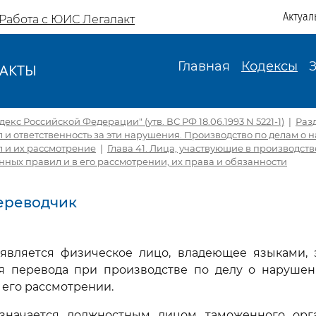
Актуал
Работа с ЮИС Легалакт
Главная
Кодексы
АКТЫ
И
кс Российской Федерации" (утв. ВС РФ 18.06.1993 N 5221-1)
|
Раз
и ответственность за эти нарушения. Производство по делам о
 и их рассмотрение
|
Глава 41. Лица, участвующие в производств
ых правил и в его рассмотрении, их права и обязанности
Переводчик
является физическое лицо, владеющее языками, 
я перевода при производстве по делу о наруше
 его рассмотрении.
значается должностным лицом таможенного орг