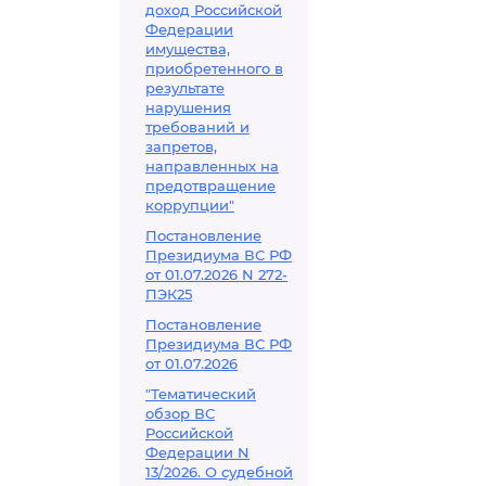
доход Российской
Федерации
имущества,
приобретенного в
результате
нарушения
требований и
запретов,
направленных на
предотвращение
коррупции"
Постановление
Президиума ВС РФ
от 01.07.2026 N 272-
ПЭК25
Постановление
Президиума ВС РФ
от 01.07.2026
"Тематический
обзор ВС
Российской
Федерации N
13/2026. О судебной