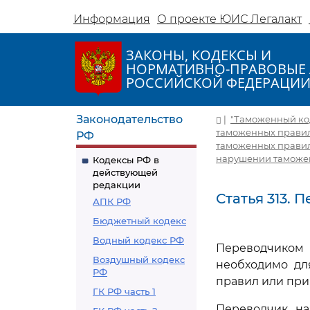
Информация
О проекте ЮИС Легалакт
ЗАКОНЫ, КОДЕКСЫ И
НОРМАТИВНО-ПРАВОВЫЕ 
РОССИЙСКОЙ ФЕДЕРАЦИ
Законодательство
|
"Таможенный коде
таможенных правил 
РФ
таможенных правил
нарушении таможенн
Кодексы РФ в
действующей
редакции
Статья 313. 
АПК РФ
Бюджетный кодекс
Водный кодекс РФ
Переводчиком 
Воздушный кодекс
необходимо дл
РФ
правил или при
ГК РФ часть 1
Переводчик на