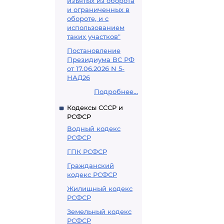
изъятых из оборота
и ограниченных в
обороте, и с
использованием
таких участков"
Постановление
Президиума ВС РФ
от 17.06.2026 N 5-
НАД26
Подробнее...
Кодексы СССР и
РСФСР
Водный кодекс
РСФСР
ГПК РСФСР
Гражданский
кодекс РСФСР
Жилищный кодекс
РСФСР
Земельный кодекс
РСФСР