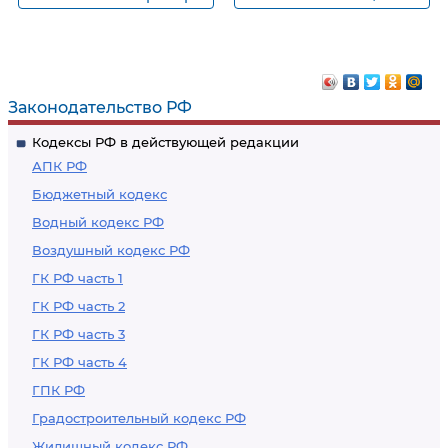
сообщений,
котором ведутся
заявлений и иной
производство по
информации о
делу о нарушении
подготавливаемом,
таможенных
Законодательство РФ
совершаемом или
правил и его
Кодексы РФ в действующей редакции
совершенном
рассмотрение
АПК РФ
нарушении
Бюджетный кодекс
таможенных правил
Водный кодекс РФ
Воздушный кодекс РФ
ГК РФ часть 1
ГК РФ часть 2
ГК РФ часть 3
ГК РФ часть 4
ГПК РФ
Градостроительный кодекс РФ
Жилищный кодекс РФ