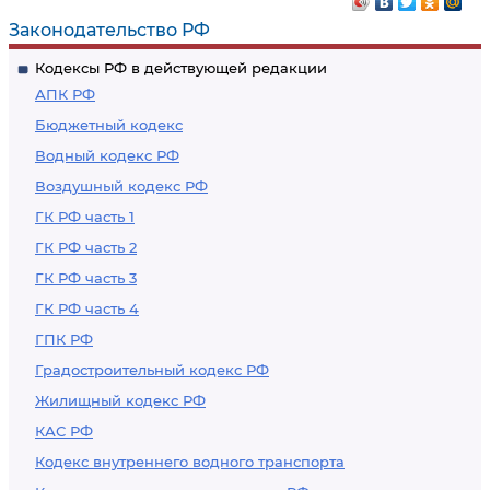
бумаг в валюте
Законодательство РФ
Российской
Кодексы РФ в действующей редакции
Федерации,
АПК РФ
иностранной валюты
Бюджетный кодекс
и других валютных
Водный кодекс РФ
ценностей
Воздушный кодекс РФ
ГК РФ часть 1
ГК РФ часть 2
ГК РФ часть 3
ГК РФ часть 4
ГПК РФ
Градостроительный кодекс РФ
Жилищный кодекс РФ
КАС РФ
Кодекс внутреннего водного транспорта