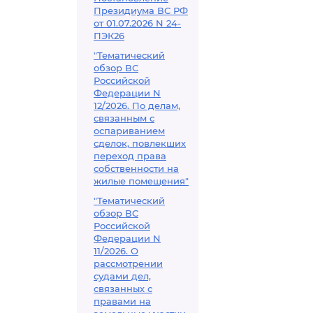
Президиума ВС РФ
от 01.07.2026 N 24-
ПЭК26
"Тематический
обзор ВС
Российской
Федерации N
12/2026. По делам,
связанным с
оспариванием
сделок, повлекших
переход права
собственности на
жилые помещения"
"Тематический
обзор ВС
Российской
Федерации N
11/2026. О
рассмотрении
судами дел,
связанных с
правами на