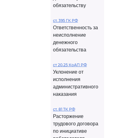
обязательству
ст. 395 ГК РФ
Ответственность за
неисполнение
денежного
обязательства
ст 20.25 КоАП РФ
Уклонение от
исполнения
административного
наказания
ст. 81 ТК РФ
Расторжение
трудового договора
по инициативе