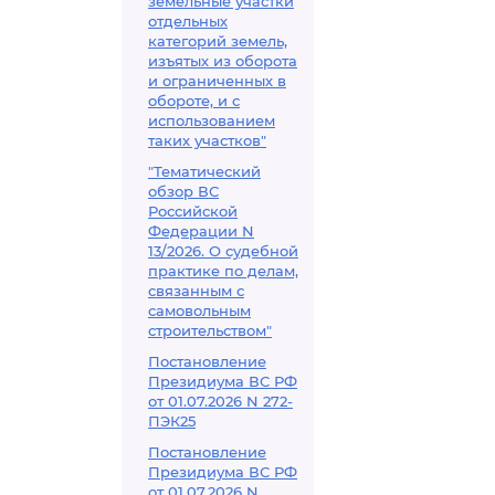
земельные участки
отдельных
категорий земель,
изъятых из оборота
и ограниченных в
обороте, и с
использованием
таких участков"
"Тематический
обзор ВС
Российской
Федерации N
13/2026. О судебной
практике по делам,
связанным с
самовольным
строительством"
Постановление
Президиума ВС РФ
от 01.07.2026 N 272-
ПЭК25
Постановление
Президиума ВС РФ
от 01.07.2026 N