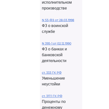
исполнительном
производстве
N 53-ФЗ от 28.03.1998
ФЗ о воинской
службе
N 395-1 от 02.12.1990
ФЗ о банках и
банковской
деятельности
ст. 333 ГК РФ
Уменьшение
неустойки
ст. 317.1 ГК РФ
Проценты по
денежному