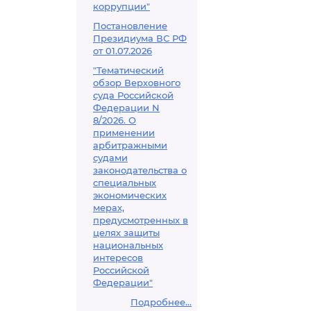
коррупции"
Постановление
Президиума ВС РФ
от 01.07.2026
"Тематический
обзор Верховного
суда Российской
Федерации N
8/2026. О
применении
арбитражными
судами
законодательства о
специальных
экономических
мерах,
предусмотренных в
целях защиты
национальных
интересов
Российской
Федерации"
Подробнее...