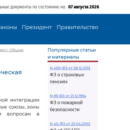
льные документы по состоянию на:
07 августа 2026
Законы
Президент
Правительство
Популярные статьи
дел I. Общие
и материалы
N 400-ФЗ от 28.12.2013
ическая
ФЗ о страховых
пенсиях
N 69-ФЗ от 21.12.1994
кой интеграции
ФЗ о пожарной
ные союзы, зоны
безопасности
ым вопросам в
N 40-ФЗ от 25.04.2002