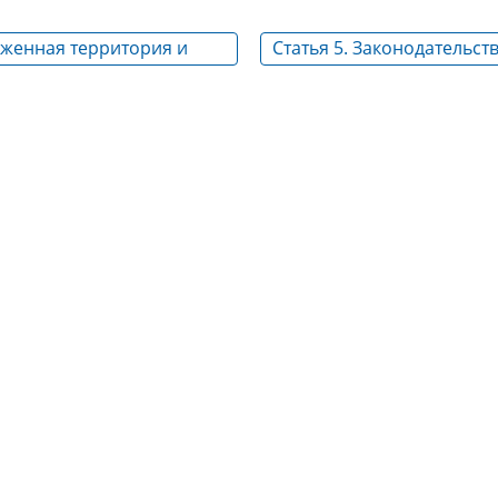
оженная территория и
Статья 5. Законодательст
раница Российской
Федерации о таможенном