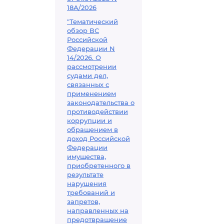
18А/2026
"Тематический
обзор ВС
Российской
Федерации N
14/2026. О
рассмотрении
судами дел,
связанных с
применением
законодательства о
противодействии
коррупции и
обращением в
доход Российской
Федерации
имущества,
приобретенного в
результате
нарушения
требований и
запретов,
направленных на
предотвращение