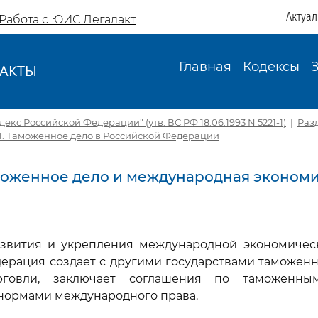
Актуа
Работа с ЮИС Легалакт
Главная
Кодексы
АКТЫ
И
кс Российской Федерации" (утв. ВС РФ 18.06.1993 N 5221-1)
|
Раз
 1. Таможенное дело в Российской Федерации
аможенное дело и международная эконом
азвития и укрепления международной экономичес
ерация создает с другими государствами таможен
рговли, заключает соглашения по таможенн
 нормами международного права.