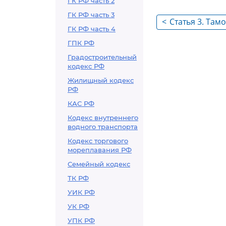
ГК РФ часть 2
ГК РФ часть 3
<
Статья 3. Там
ГК РФ часть 4
таможенная г
ГПК РФ
Федерации
Градостроительный
кодекс РФ
Жилищный кодекс
РФ
КАС РФ
Кодекс внутреннего
водного транспорта
Кодекс торгового
мореплавания РФ
Семейный кодекс
ТК РФ
УИК РФ
УК РФ
УПК РФ