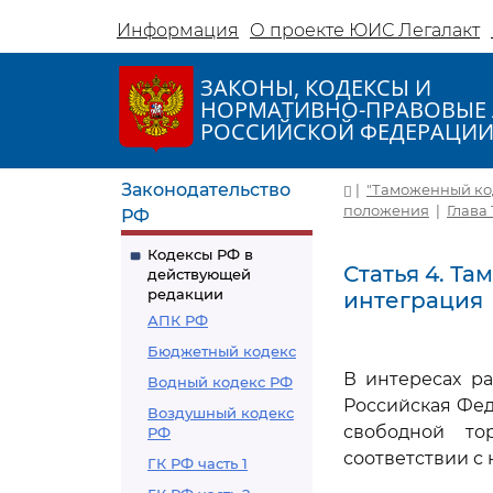
Информация
О проекте ЮИС Легалакт
ЗАКОНЫ, КОДЕКСЫ И
НОРМАТИВНО-ПРАВОВЫЕ 
РОССИЙСКОЙ ФЕДЕРАЦИ
Законодательство
|
"Таможенный коде
положения
|
Глава
РФ
Кодексы РФ в
Статья 4. Т
действующей
редакции
интеграция
АПК РФ
Бюджетный кодекс
В интересах р
Водный кодекс РФ
Российская Фед
Воздушный кодекс
свободной то
РФ
соответствии с
ГК РФ часть 1