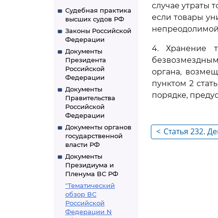
случае утраты 
Судебная практика
если товары ун
высших судов РФ
непреодолимой 
Законы Российской
Федерации
4. Хранение 
Документы
безвозмездным
Президента
Российской
органа, возме
Федерации
пунктом 2 стат
Документы
порядке, преду
Правительства
Российской
Федерации
Документы органов
<
Статья 232. Д
государственной
исключения в
власти РФ
склада из Рее
Документы
Президиума и
таможенных с
Пленума ВС РФ
"Тематический
обзор ВС
Российской
Федерации N