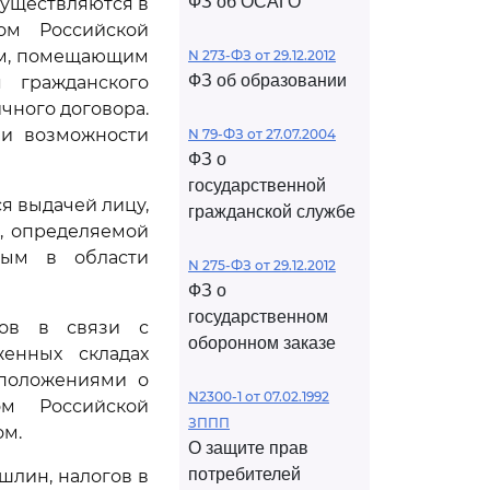
ФЗ об ОСАГО
существляются в
ом Российской
ом, помещающим
N 273-ФЗ от 29.12.2012
ФЗ об образовании
 гражданского
чного договора.
ии возможности
N 79-ФЗ от 27.07.2004
ФЗ о
государственной
я выдачей лицу,
гражданской службе
, определяемой
ным в области
N 275-ФЗ от 29.12.2012
ФЗ о
государственном
нов в связи с
оборонном заказе
енных складах
 положениями о
N2300-1 от 07.02.1992
ом Российской
ЗППП
ом.
О защите прав
потребителей
шлин, налогов в