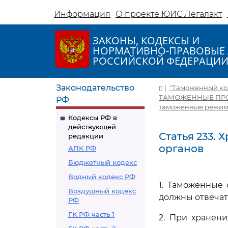
Информация
О проекте ЮИС Легалакт
ЗАКОНЫ, КОДЕКСЫ И
НОРМАТИВНО-ПРАВОВЫЕ 
РОССИЙСКОЙ ФЕДЕРАЦИ
Законодательство
|
"Таможенный коде
ТАМОЖЕННЫЕ ПР
РФ
таможенные режи
Кодексы РФ в
действующей
Статья 233.
редакции
органов
АПК РФ
Бюджетный кодекс
Водный кодекс РФ
1. Таможенные
Воздушный кодекс
должны отвечат
РФ
ГК РФ часть 1
2. При хранен