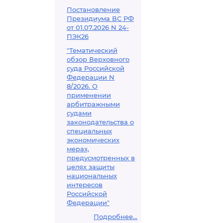
Постановление
Президиума ВС РФ
от 01.07.2026 N 24-
ПЭК26
"Тематический
обзор Верховного
суда Российской
Федерации N
8/2026. О
применении
арбитражными
судами
законодательства о
специальных
экономических
мерах,
предусмотренных в
целях защиты
национальных
интересов
Российской
Федерации"
Подробнее...