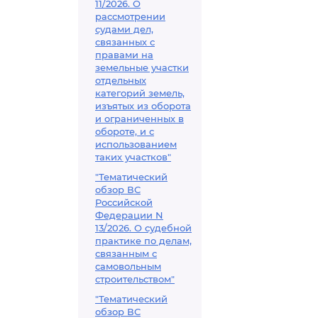
11/2026. О
рассмотрении
судами дел,
связанных с
правами на
земельные участки
отдельных
категорий земель,
изъятых из оборота
и ограниченных в
обороте, и с
использованием
таких участков"
"Тематический
обзор ВС
Российской
Федерации N
13/2026. О судебной
практике по делам,
связанным с
самовольным
строительством"
"Тематический
обзор ВС