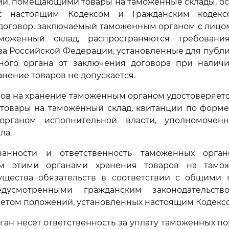
ми, помещающими товары на таможенные склады, о
 с настоящим Кодексом и Гражданским кодекс
 договор, заключаемый таможенным органом с лиц
моженный склад, распространяются требования
ва Российской Федерации, установленные для публи
ного органа от заключения договора при налич
анение товаров не допускается.
ов на хранение таможенным органом удостоверяетс
товары на таможенный склад, квитанции по форме
органом исполнительной власти, уполномочен
ла.
язанности и ответственность таможенных орга
ем этими органами хранения товаров на тамож
ущества обязательств в соответствии с общими
едусмотренными гражданским законодательств
четом положений, установленных настоящим Кодекс
ан несет ответственность за уплату таможенных по