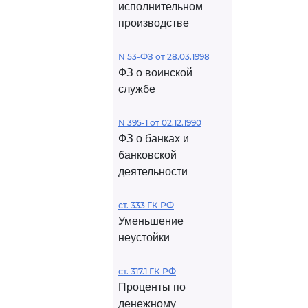
исполнительном
производстве
N 53-ФЗ от 28.03.1998
ФЗ о воинской
службе
N 395-1 от 02.12.1990
ФЗ о банках и
банковской
деятельности
ст. 333 ГК РФ
Уменьшение
неустойки
ст. 317.1 ГК РФ
Проценты по
денежному