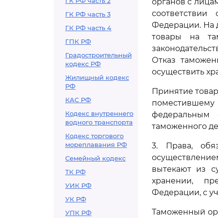
ГК РФ часть 2
органов с лица
соответствии
ГК РФ часть 3
Федерации. На
ГК РФ часть 4
товары на та
ГПК РФ
законодательст
Градостроительный
Отказ таможен
кодекс РФ
осуществить хр
Жилищный кодекс
РФ
Принятие товар
КАС РФ
поместившему 
Кодекс внутреннего
федеральным 
водного транспорта
таможенного де
Кодекс торгового
мореплавания РФ
3. Права, об
осуществлени
Семейный кодекс
вытекают из с
ТК РФ
хранении, пр
УИК РФ
Федерации, с у
УК РФ
Таможенный орг
УПК РФ