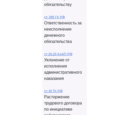
обязательству
ст. 395 ГК РФ
Ответственность за
неисполнение
денежного
обязательства
ст 20.25 КоАП РФ
Уклонение от
исполнения
административного
наказания
ст. 81 ТК РФ
Расторжение
трудового договора
по инициативе