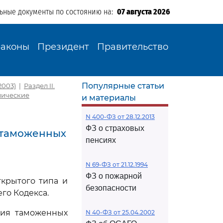
льные документы по состоянию на:
07 августа 2026
Законы
Президент
Правительство
Популярные статьи
2003)
|
Раздел II.
омические
и материалы
N 400-ФЗ от 28.12.2013
ФЗ о страховых
х таможенных
пенсиях
N 69-ФЗ от 21.12.1994
ФЗ о пожарной
крытого типа и
безопасности
го Кодекса.
ния таможенных
N 40-ФЗ от 25.04.2002