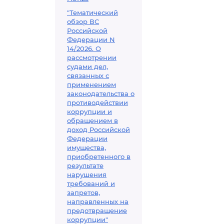
"Тематический
обзор ВС
Российской
Федерации N
14/2026. О
рассмотрении
судами дел,
связанных с
применением
законодательства о
противодействии
коррупции и
обращением в
доход Российской
Федерации
имущества,
приобретенного в
результате
нарушения
требований и
запретов,
направленных на
предотвращение
коррупции"