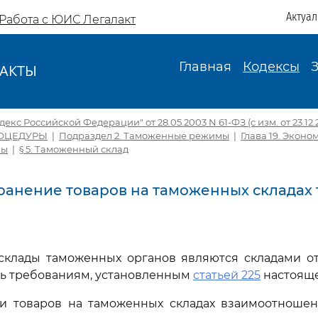
Актуа
Работа с ЮИС Легалакт
Главная
Кодексы
АКТЫ
И
кс Российской Федерации" от 28.05.2003 N 61-ФЗ (с изм. от 23.12.
ОЦЕДУРЫ
|
Подраздел 2. Таможенные режимы
|
Глава 19. Экон
мы
|
§ 5. Таможенный склад
 Хранение товаров на таможенных склада
 склады таможенных органов являются складами от
ь требованиям, установленным
статьей 225
настояще
ии товаров на таможенных складах взаимоотноше