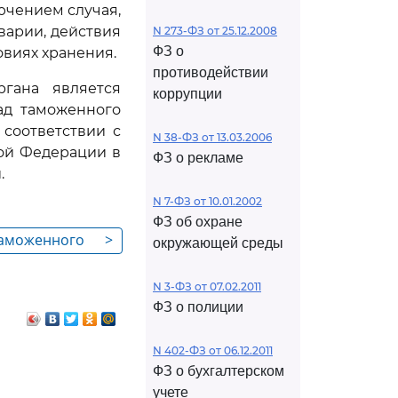
ючением случая,
варии, действия
N 273-ФЗ от 25.12.2008
ФЗ о
виях хранения.
противодействии
гана является
коррупции
ад таможенного
соответствии с
N 38-ФЗ от 13.03.2006
кой Федерации в
ФЗ о рекламе
.
N 7-ФЗ от 10.01.2002
ФЗ об охране
таможенного
>
окружающей среды
N 3-ФЗ от 07.02.2011
ФЗ о полиции
N 402-ФЗ от 06.12.2011
ФЗ о бухгалтерском
учете