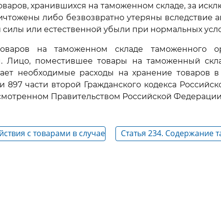
товаров, хранившихся на таможенном складе, за искл
ичтожены либо безвозвратно утеряны вследствие а
силы или естественной убыли при нормальных усло
товаров на таможенном складе таможенного ор
. Лицо, поместившее товары на таможенный скл
щает необходимые расходы на хранение товаров в 
ьи 897 части второй Гражданского кодекса Российс
смотренном Правительством Российской Федерации
ействия с товарами в случае
Статья 234. Содержание 
ладельца таможенного
режима
стра владельцев
кладов