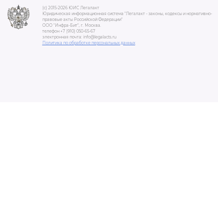
(c) 2015-2026 ЮИС Легалакт
Юридическая информационная система "Легалакт - законы, кодексы и нормативно-
правовые акты Российской Федерации"
ООО "Инфра-Бит", г. Москва.
телефон +7 (910) 050-65-67
электронная почта: info@legalacts.ru
Политика по обработке персональных данных