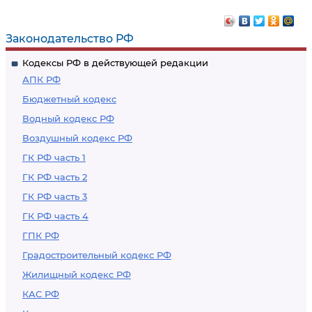
УДОВЛЕТВОРЕНИИ
МЕРЫ ПРЕСЕЧЕНИЯ
ХОДАТАЙСТВА ОБ
В ВИДЕ
Законодательство РФ
ИЗБРАНИИ МЕРЫ
ДОМАШНЕГО
Кодексы РФ в действующей редакции
ПРЕСЕЧЕНИЯ В ВИДЕ
АРЕСТА
АПК РФ
ЗАКЛЮЧЕНИЯ ПОД
Бюджетный кодекс
СТРАЖУ
Водный кодекс РФ
Воздушный кодекс РФ
ГК РФ часть 1
ГК РФ часть 2
ГК РФ часть 3
ГК РФ часть 4
ГПК РФ
Градостроительный кодекс РФ
Жилищный кодекс РФ
КАС РФ