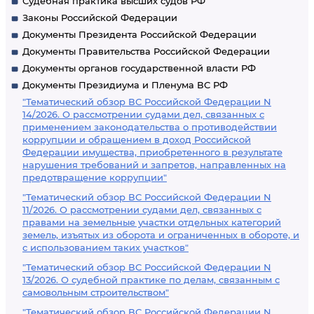
Судебная практика высших судов РФ
Законы Российской Федерации
Документы Президента Российской Федерации
Документы Правительства Российской Федерации
Документы органов государственной власти РФ
Документы Президиума и Пленума ВС РФ
"Тематический обзор ВС Российской Федерации N
14/2026. О рассмотрении судами дел, связанных с
применением законодательства о противодействии
коррупции и обращением в доход Российской
Федерации имущества, приобретенного в результате
нарушения требований и запретов, направленных на
предотвращение коррупции"
"Тематический обзор ВС Российской Федерации N
11/2026. О рассмотрении судами дел, связанных с
правами на земельные участки отдельных категорий
земель, изъятых из оборота и ограниченных в обороте, и
с использованием таких участков"
"Тематический обзор ВС Российской Федерации N
13/2026. О судебной практике по делам, связанным с
самовольным строительством"
"Тематический обзор ВС Российской Федерации N