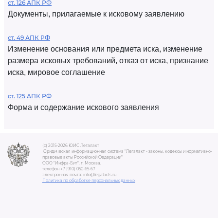
ст. 126 АПК РФ
Документы, прилагаемые к исковому заявлению
ст. 49 АПК РФ
Изменение основания или предмета иска, изменение
размера исковых требований, отказ от иска, признание
иска, мировое соглашение
ст. 125 АПК РФ
Форма и содержание искового заявления
(c) 2015-2026 ЮИС Легалакт
Юридическая информационная система "Легалакт - законы, кодексы и нормативно-
правовые акты Российской Федерации"
ООО "Инфра-Бит", г. Москва.
телефон +7 (910) 050-65-67
электронная почта: info@legalacts.ru
Политика по обработке персональных данных