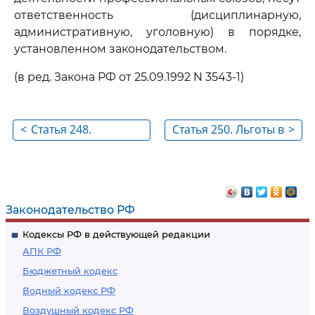
ответственность (дисциплинарную,
административную, уголовную) в порядке,
установленном законодательством.
(в ред. Закона РФ от 25.09.1992 N 3543-1)
<
Статья 248.
Статья 250. Льготы в
>
Общественный
области труда для
контроль за
некоторых
соблюдением
категорий
законодательства о
работников
Законодательство РФ
труде
Кодексы РФ в действующей редакции
АПК РФ
Бюджетный кодекс
Водный кодекс РФ
Воздушный кодекс РФ