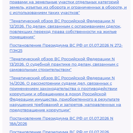
правами на земельные участки отдельных категорий
земель, изъятых из оборота и ограниченных в обороте, и
с использованием таких участков"
"Тематический обзор ВС Российской Федерации N
12/2026. По делам, связанным с оспариванием сделок,
повлекших переход права собственности на жилые
помещения"
Постановление Президиума ВС РФ от 01.07.2026 N 272-
ПЭК25
"Тематический обзор ВС Российской Федерации N
13/2026. О судебной практике по делам, связанным с
самовольным строительством"
"Тематический обзор ВС Российской Федерации N
14/2026. О рассмотрении судами дел, связанных с
применением законодательства о противодействии
коррупции и обращением в доход Российской
Федерации имущества, приобретенного в результате
нарушения требований и запретов, направленных на
предотвращение коррупции"
Постановление Президиума ВС РФ от 01.07.2026 N
18А/2026
Постановление Президиума ВС РФ от 01.07.2026