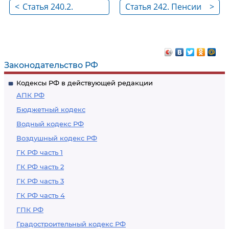
<
Статья 240.2.
Статья 242. Пенсии
>
Обеспечение по
по старости
обязательному
социальному
страхованию от
Законодательство РФ
несчастных случаев
Кодексы РФ в действующей редакции
на производстве и
АПК РФ
профессиональных
Бюджетный кодекс
заболеваний
Водный кодекс РФ
Воздушный кодекс РФ
ГК РФ часть 1
ГК РФ часть 2
ГК РФ часть 3
ГК РФ часть 4
ГПК РФ
Градостроительный кодекс РФ