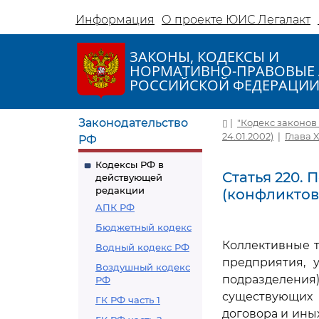
Информация
О проекте ЮИС Легалакт
ЗАКОНЫ, КОДЕКСЫ И
НОРМАТИВНО-ПРАВОВЫЕ 
РОССИЙСКОЙ ФЕДЕРАЦИ
Законодательство
|
"Кодекс законов о
24.01.2002)
|
Глава 
РФ
Кодексы РФ в
Статья 220.
действующей
редакции
(конфликтов
АПК РФ
Бюджетный кодекс
Коллективные 
Водный кодекс РФ
предприятия, 
Воздушный кодекс
подразделения
РФ
существующих 
ГК РФ часть 1
договора и ины