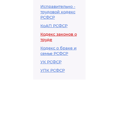
Исправительно -
трудовой кодекс
РСФСР
КоАП РСФСР
Кодекс законов о
труде
Кодекс о браке и
семье РСФСР
УК РСФСР
УПК РСФСР