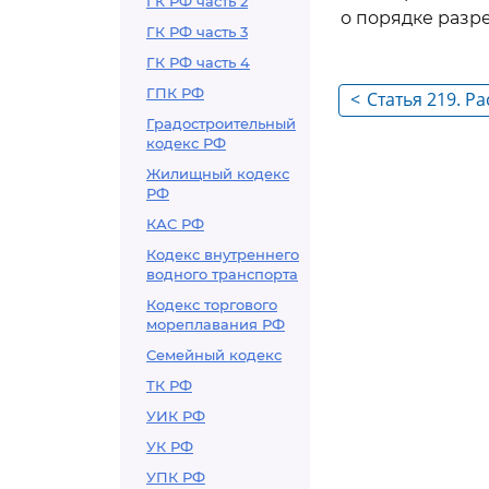
ГК РФ часть 2
о порядке разр
ГК РФ часть 3
ГК РФ часть 4
ГПК РФ
<
Статья 219. Р
Градостроительный
установлении
кодекс РФ
существующих
Жилищный кодекс
РФ
КАС РФ
Кодекс внутреннего
водного транспорта
Кодекс торгового
мореплавания РФ
Семейный кодекс
ТК РФ
УИК РФ
УК РФ
УПК РФ