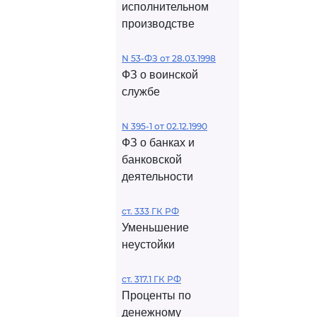
исполнительном
производстве
N 53-ФЗ от 28.03.1998
ФЗ о воинской
службе
N 395-1 от 02.12.1990
ФЗ о банках и
банковской
деятельности
ст. 333 ГК РФ
Уменьшение
неустойки
ст. 317.1 ГК РФ
Проценты по
денежному