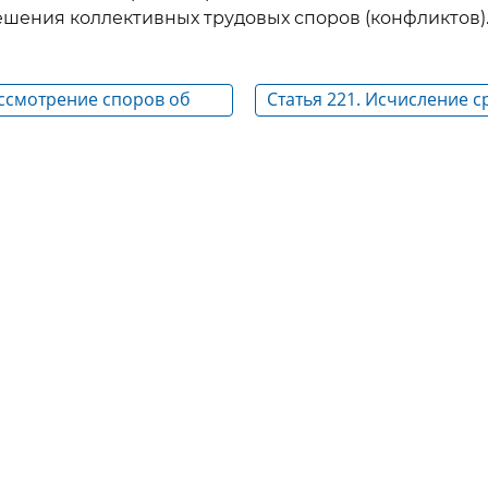
ешения коллективных трудовых споров (конфликтов)
ассмотрение споров об
Статья 221. Исчисление с
 новых или изменении
предусмотренных насто
 условий труда