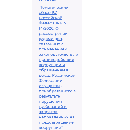
"Тематический
обзор ВС
Российской
Федерации N
14/2026. О
рассмотрении
судами дел,
связанных с
применением
законодательства о
противодействии
коррупции и
обращением в
доход Российской
Федерации
имущества,
приобретенного в
результате
нарушения
требований и
запретов,
направленных на
предотвращение
коррупции"