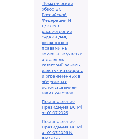
"Тематический
обзор ВС
Российской
Федерации N
11/2026. О
рассмотрении
судами дел,
связанных с
правами на
земельные участки
отдельных
категорий земель,
изъятых из оборота
и ограниченных в
обороте, и с
использованием
таких участков"
Постановление
Президиума ВС РФ
от 01.07.2026
Постановление
Президиума ВС РФ
от 01.07.2026 N
18А/2026