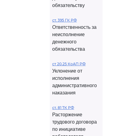
обязательству
ст. 395 ГК РФ
Ответственность за
неисполнение
денежного
обязательства
ст 20.25 КоАП РФ
Уклонение от
исполнения
административного
наказания
ст. 81 ТК РФ
Расторжение
трудового договора
по инициативе