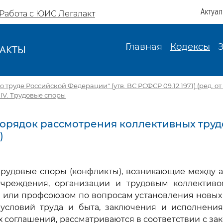
Актуа
Работа с ЮИС Легалакт
Главная
Кодексы
АКТЫ
И
 труде Российской Федерации" (утв. ВС РСФСР 09.12.1971) (ред. от 1
XIV. Трудовые споры
 Порядок рассмотрения коллективных тру
)
трудовые споры (конфликты), возникающие между 
учреждения, организации и трудовым коллективо
) или профсоюзом по вопросам установления новых
условий труда и быта, заключения и исполнения
х соглашений, рассматриваются в соответствии с за