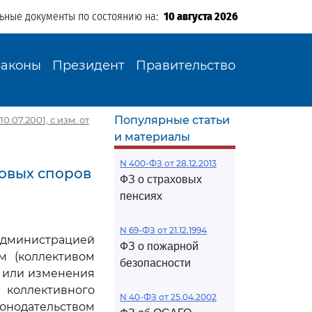
льные документы по состоянию на:
10 августа 2026
Законы
Президент
Правительство
Популярные статьи
0.07.2001, с изм. от
и материалы
N 400-ФЗ от 28.12.2013
довых споров
ФЗ о страховых
пенсиях
N 69-ФЗ от 21.12.1994
администрацией
ФЗ о пожарной
м (коллективом
безопасности
 или изменения
 коллективного
N 40-ФЗ от 25.04.2002
конодательством