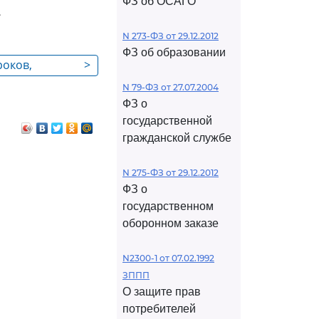
ФЗ об ОСАГО
.
N 273-ФЗ от 29.12.2012
ФЗ об образовании
роков,
>
ящим Кодексом
N 79-ФЗ от 27.07.2004
ФЗ о
государственной
гражданской службе
N 275-ФЗ от 29.12.2012
ФЗ о
государственном
оборонном заказе
N2300-1 от 07.02.1992
ЗППП
О защите прав
потребителей