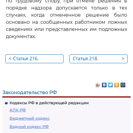
по трудовому спору, при отмене решения в
порядке надзора допускается только в тех
случаях, когда отмененное решение было
основано на сообщенных работником ложных
сведениях или представленных им подложных
документах.
<
Статья 216.
Статья 218.
>
Удовлетворение
Особенности
денежных
рассмотрения
требований
трудовых споров
работника
работников
Законодательство РФ
отдельных
Кодексы РФ в действующей редакции
категорий
АПК РФ
Бюджетный кодекс
Водный кодекс РФ