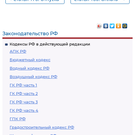
работникам моложе
труда работников
18 лет
моложе
восемнадцати лет
при сокращенной
Законодательство РФ
продолжительности
Кодексы РФ в действующей редакции
ежедневной работы
АПК РФ
Бюджетный кодекс
Водный кодекс РФ
Воздушный кодекс РФ
ГК РФ часть 1
ГК РФ часть 2
ГК РФ часть 3
ГК РФ часть 4
ГПК РФ
Градостроительный кодекс РФ